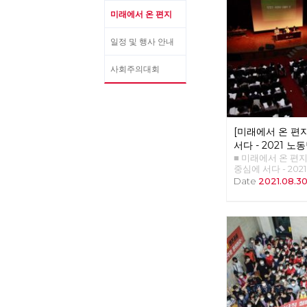
미래에서 온 편지
일정 및 행사 안내
사회주의대회
[미래에서 온 편지
서다 - 2021 
■ 미래에서 온 편지 3
소개합니다
중심에 서다 - 20
개합니다 나도원 2
Date
2021.08.3
장, 편집위원 “라면
의원의 회고 마침 
동네에서 열렸다. 
의원들의 식사를 
장 주변 청소년기를
로 마음먹었다. 홀
어느새 졸업장을 받
식집에 이르렀다. 
습 그대로 남아있
도 하고 싶은 마음
릇 주문했더니, 곱