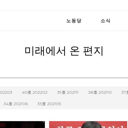
노동당
소식
미래에서 온 편지
202203
40호 202202
39호 202111
38호 202110
37
34호 202106
33호 202105