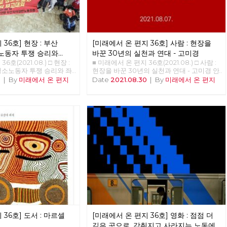
. “어이구, 양이 엄청 많네
어야 뭐라도 하지!” 2011년
신당의 진로를 결정한 당대
의원은 혼자 라면 식사를
로 돌아와 길고 힘든 회의
36호] 현장 : 부산
[미래에서 온 편지 36호] 사람 : 현장을
리고 역시 많은 추억이 묻
회하며 여러 생각에 잠겨야
노동자 투쟁 승리와
바꾼 30년의 실천과 연대 - 고미경
적 변혁을 바라며 당에 들
6호(2021.08.) □ 현장 :
■ 미래에서 온 편지 36호(2021.08.) □ 사람 :
 참석한 그 날 이후, 그의
청소노동자 투쟁 승리와 좌
현장을 바꾼 30년의 실천과 연대 - 고미경 안
 시작한다. 그날의 무거운
부산시당 전 위원장 2014
보영, 적야 편집위원 미래에서 온 편지 36호
0
|
By
미래에서 온 편지
Date
2021.08.30
|
By
미래에서 온 편지
임지자고 다짐했기 때문이
동자는 부당한 해고에 대처
에서는 현장에서 30년 동안 활동하며 실천하
 하고 마음먹은 것이다. 노
본부 농성과 사범대 옥상
고 있는 고미경 당원을 만났습니다. “제가 가
당대회는 최고의결기관 자
개하였다. 2014년 5월 13
장 좋아하는 단어가 연대예요. 그리고, 실천
계에 ‘코로나19’까지 겹친
 신라대 청소노동자 투쟁이
이고 그래서 저는 제가 그런 세상을 만들기
필요한 시점, 노동당 정기
새천년민주당 을지로위원회
위해서 오늘 하루도 나보다 어려운 이웃들을
노동당은 여러 난관을 극복
태학 총장과 협약서를 작성
외면하지 않고, 어려운 사업장에 찾아가면서
 활동성 제고 그리고 정치
복직과 고용 보장을 보장받
연대하는, 실천하는 노동자가 되고 싶어요”
노력해왔다. 기회주의. 타
 끝에 청소노동자들이 학교
를 거부하고 새로운 활동방
다. 하지만 역사는 반복되
인 좌파연대 모색에 주력했
1월 김충석 총장으로 바뀐 후
·부자경제 종식과 정치교체
3월 1일부터 청소 용역 업체
하는 사회주의 정당 노동당
행하고 청소 노동자 집단
당대회를 앞두고 있다.
는 청소노동자 없이 대학에
대회> ○ 2021년 9월 11일
 진행하겠다고 했다. 신라
사 13시부터) ○ n90센터 지
이에 반발하여 즉각 기자회
 한강대로 313) 당대회는
일 집단 해고 반대 농성에
’으로 ‘당원의 대표자들이
 36호] 도서 : 마르셀
[미래에서 온 편지 36호] 영화 : 점점 더
은 6월 16일까지 이어졌고
결정을 하는 회의’이다. 일
직접 고용 쟁취로 마무리 되
깊은 곳으로, 감춰지고 사라지는 노동에