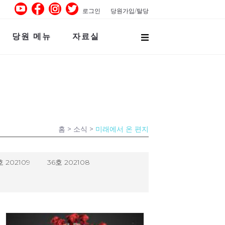
로그인
당원가입/탈당
당원 메뉴
자료실
홈
> 소식 >
미래에서 온 편지
호 202109
36호 202108