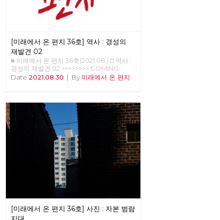
졌다. 또한, 어떤 방역체계가 잘 작동하는지
아닌 지를 판별할 수 있는 경험들도 쌓이기
시작했다. 그와 함께, 이 바이러스의 창궐이
우리의 삶에 어떤 변화를 가져올까 하는 점에
대한 단초들도 보이기 시작한다. 몇 회에 걸
[미래에서 온 편지 36호] 역사 : 경성의
쳐 이러한 단초들을 살펴보고자 한다. 코로나
19 바이러스 팬데믹의 기원이 과도한 개발에
재발견 02
따른 기후위기라고 한다. 과연 이런 접근은
■ 미래에서 온 편지 36호(2021.08.) □ 역사 :
올바른 것일까? 코로나 19 바이러스와 기후
경성의 재발견 02 >>>>>>>> COMING
위기의 기원은 무엇일까? 코로나 19 바이러
SOON~~ <<<<<<<<<<
Date
2021.08.30
|
By
미래에서 온 편지
스가 처음 퍼져나가기 시작하던 무렵부터 떠
돌던 이 바이러스의 기원에 대한 하나의 해석
이 있다. 코로나19에 따른 팬데믹이 ‘기후변
화와 깊이 연결된 현상’으로, 그 원인은 단순
하게는 동물 바이러스가 인간에게 옮아온 것
이나, 이보다 ‘좀 더 근본 원인이 있다’면서 그
범인으로 기후 변화를 지목하는 것이다. 이에
따르면 산림 벌채, 광산 개발, 댐 건설, 도로
개통, 신도시 건립, 축사 조성 등으로 야생 동
물의 서식지가 파괴됐고 이런 파괴가 생물 다
양성을 줄여 코로나19 같은 병원체가 퍼지도
록 했다는 것이다. 이런 근본적인 성찰과 결
국 기후 위기를 극복하는 노력에 매진해야 한
다는 결론에는 격하게 공감하고 싶은 것이 사
실이다. 하지만, 무언가 불편한 점을 감출 수
가 없다. 즉, ‘근본 원인’의 문제에 대해서는
동감하지만, ‘근본 원인’과 ‘단순 원인’을 이어
[미래에서 온 편지 36호] 사진 : 자본 범람
주는 고리가 없다는 것이다. 나는 이것이 ‘어
지대