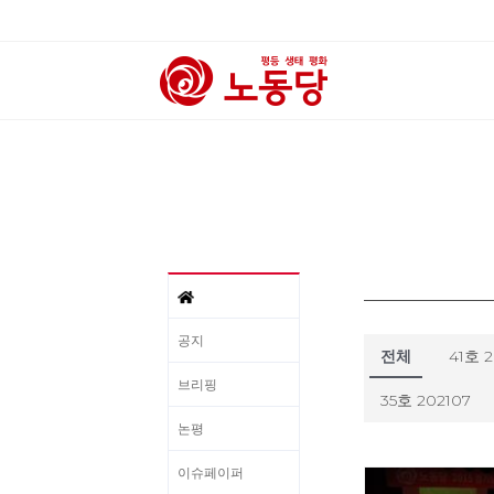
공지
전체
41호 
브리핑
35호 202107
논평
이슈페이퍼