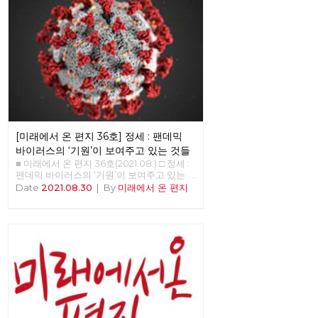
[미래에서 온 편지 36호] 정세 : 팬데믹
바이러스의 ‘기원’이 보여주고 있는 것들
■ 미래에서 온 편지 36호(2021.08.) □ 정세 :
팬데믹 바이러스의 ‘기원’이 보여주고 있는
것들 김석정 편집위원/정책위원회 의장
Date
2021.08.30
|
By
미래에서 온 편지
2020년 시작과 함께 번지기 시작한 코로나
19 바이러스는 많은 익숙한 것들과 좀처럼 바
뀔 것 같지 않았던 것들을 바꾸어 놓았고, 잘
보이지 않았던 것들을 보이도록 만들기도 했
다. 또한, 리오데자네이로에서의 나비의 날갯
짓이 만든 미국의 허리케인과도 같은 의외의
변화를 일으키기도 했다. 아직도 미래에 대한
불확실성이 사라졌다고 할 수는 없지만, 분명
지난 일년 반 정도의 시간 동안 바이러스 자
체에 대한 지식은 늘어났으며, 완전하다고 할
수는 없지만 예방백신과 치료제들이 만들어