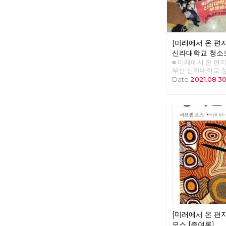
식탁 위에 떡 놓였다
요?” “이 정도는 먹
이었다. 당시 진보
회에 참석한 한 대
마치고 당대회장으
[미래에서 온 편지 
를 지켜보았다. 그
힌 근처 호수를 배
신라대학교 청소
했다. 사회의 근본
■ 미래에서 온 편지 3
좌파의 역할
(1)
어와 당 대의원으로
부산 신라대학교 
삶은 서서히 바뀌기
파의 역할 배성민 
Date
2021.08.3
결정에 자신도 책
년 신라대 청소노
다. 뭐라도 해야지
하기 위해서 대학 
동당과 당대회 - 
고공 농성 투쟁을 전
본주의의 구조적 한
일 79일간 이어진
한국사회의 전환이 
승리로 끝났다. 
당대회가 열린다. 
중재로 신라대 박
하고 조직 안정화와
하여 노동자 전원 
력 확장을 위하여 
았다. 힘겨운 투쟁
협주의, 패배주의
로 돌아갈 수 있었
식 실험과 적극적
었다. 2020년 1
다. 이제 강자정치
신라대는 2021년 
·정치혁명을 주장
와 계약 해지를 단
이 2년 만에 정기
해고를 했다. 학교
<2021 노동당 정기당
자체적으로 청소를
(토) 14시 (사전행
대 청소노동자는 
하1층 (서울 용산구
견을 열고 2월 23
‘당의 최고의결기관
[미래에서 온 편지
돌입했다. 이 농성
모여 가장 중요한 
투쟁 142일 만에 
모스 [증여론]