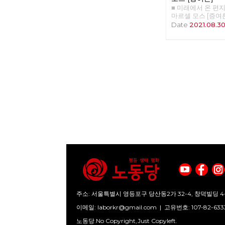
반적이었다면 현 집
었다. 신라대학교(
■ 미래에서 온 편지 3
을 이후인 2020
부산지역일반노조(위
마르셀 모스 [증여론
만, 다들 알다시피 ‘
일 오전 9시 30분
원장 자연으로부터
Date
2021.08.3
이어졌고, ‘코로나1
적으로 합의를 하였
된 재화와 가치가 
서 2021년 9월에
조합원 모두를 대학
서를 과거에 실재
그 사이에도 ‘당원캠
까지 정년을 보장한
본다. 마르셀 모스는 
여 당적 교류와 논
반노조 신라대지회
의 인류학과 민족
은 주지의 사실이다.
취를 위한 투쟁은 
인류학을 세계에 
의 권한, 소집, 상
노동자들은 2012
다. 또한 그는 프
2. 단일한 사회주
의 권리를 알게 되
하며 사회주의적 열
회 설치 2021 
하지 않아도 되었
국적인 사회에 대한
적으로 셋이지만 주
게 되었다. 하지만
회주의적 열정으로
째는 ‘1-1. 당헌
았다. 비정규직 청
으로 성찰하고 대
2년 주기가 아니라
로 전전긍긍하며 
‘공산주의적 열망’
주요 정치사업 의제
했다. 그래서 201
찾으려는 노력을 계
다. “당대의원들에
고, 2021년 142일
노력의 성과로 보기
핵심 정치 의제를
10년 간의 끈질긴 
사회의 ‘선물’ 형태
써 당 활동 참여 
취하였다. 사진 :
은 자신의 아내나 
원이 해당연도 당의
대 투쟁이 끝나고
이누이트의 풍습이
수 있게” 하자는 
의 승리의 공을 연
바치는 아브라함의
의 사업계획 확정을
간의 투쟁 기간 속
다양하게 드러나는 
많아지고 심의 단
았고 많은 사람들이
명확히 설명하지는 
변하게 된다. 안건1-1
전국적 이슈를 만
등과 다른 증여, 
조 제17조’ 개정의
했던 것이다. 그 
도 “겉으로는 자유
주소: 서울특별시 영등포구 당산동2가 32-4, 창덕빌딩 4
제10조(권한) 6.
도 컸다. 노동당, 
성을 띤 것으로 
업 의제 심의, 의결
진보정당 동지들이
이메일:
laborkr@gmail.com
|
고유번호: 107-82-633
며 의무적인”성격
회는 1년마다 의장이
으며 연대를 해왔다
‘선물’들의 총체적
집행위원회) ③ 
노동당.No Copyright,Just Copyleft.
의 연대로 직접 고
셀 모스가 원시 사