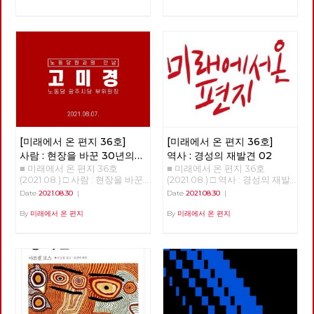
대회에 참석한 한 대의원은 혼자
번지기 시작한 코로나19 바이러
동자는 부당한 해고에 대처하기
라면 식사를 마치고 당대회장으
스는 많은 익숙한 것들과 좀처럼
위해서 대학 본부 농성과 사범대
로 돌아와 길고 힘든 회의를 지
바뀔 것 같지 않았던 것들을 바
옥상 고공 농성 투쟁을 전개하였
켜보았다. 그리고 역시 많은 추
꾸어 놓았고, 잘 보이지 않았던
다. 2014년 5월 13일 79일간 이
억이 묻힌 근처 호수를 배회하며
것들을 보이도록 만들기도 했다.
어진 신라대 청소노동자 투쟁이
여러 생각에 잠겨야 했다. 사회
또한, 리오데자네이로에서의 나
승리로 끝났다. 새천년민주당 을
의 근본적 변혁을 바라며 당에
비의 날갯짓이 만든 미국의 허리
지로위원회 중재로 신라대 박태
들어와 당 대의원으로 참석한 그
케인과도 같은 의외의 변화를 일
학 총장과 협약서를 작성하여 노
날 이후, 그의 삶은 서서히 바뀌
으키기도 했다. 아직도 미래에
동자 전원 복직과 고용 보장을
기 시작한다. 그날의 무거운 결
대한 불확실성이 사라졌다고 할
보장받았다. 힘겨운 투쟁 끝에
정에 자신도 책임지자고 다짐했
수는 없지만, 분명 지난 일년 반
청소노동자들이 학교로 돌아갈
기 때문이다. 뭐라도 해야지 하
정도의 시간 동안 바이러스 자체
수 있었다. 하지만 역사는 반복
고 마음먹은 것이다. 노동당과
[미래에서 온 편지 36호]
[미래에서 온 편지 36호]
에 대한 지식은 늘어났으며, 완
되었다. 2020년 11월 김충석 총
당대회 - 당대회는 최고의결기
전하다고 할 수는 없지만 예방백
장으로 바뀐 후 신라대는 2021
사람 : 현장을 바꾼 30년의
역사 : 경성의 재발견 02
관 자본주의의 구조적 한계에
신과 치료제들이 만들어졌다. 또
년 3월 1일부터 청소 용역 업체
■ 미래에서 온 편지 36호
■ 미래에서 온 편지 36호
실천과 연대 - 고미경
‘코로나19’까지 겹친 한국사회의
한, 어떤 방역체계가 잘 작동하
와 계약 해지를 단행하고 청소
(2021.08.) □ 사람 : 현장을 바꾼
(2021.08.) □ 역사 : 경성의 재발
전환이 필요한 시점, 노동당 정
는지 아닌 지를 판별할 수 있는
노동자 집단 해고를 했다. 학교
30년의 실천과 연대 - 고미경 안
견 02 >>>>>>>> COMING
기당대회가 열린다. 노동당은 여
Date
2021.08.30
|
Date
2021.08.30
|
경험들도 쌓이기 시작했다. 그와
는 청소노동자 없이 대학에 자체
보영, 적야 편집위원 미래에서
SOON~~ <<<<<<<<<<
러 난관을 극복하고 조직 안정화
함께, 이 바이러스의 창궐이 우
적으로 청소를 진행하겠다고 했
온 편지 36호에서는 현장에서
By
미래에서 온 편지
By
미래에서 온 편지
와 활동성 제고 그리고 정치력
리의 삶에 어떤 변화를 가져올까
다. 신라대 청소노동자는 이에
30년 동안 활동하며 실천하고
확장을 위하여 노력해왔다. 기회
하는 점에 대한 단초들도 보이기
반발하여 즉각 기자회견을 열고
있는 고미경 당원을 만났습니다.
주의. 타협주의, 패배주의를 거
시작한다. 몇 회에 걸쳐 이러한
2월 23일 집단 해고 반대 농성에
“제가 가장 좋아하는 단어가 연
부하고 새로운 활동방식 실험과
단초들을 살펴보고자 한다. 코로
돌입했다. 이 농성은 6월 16일까
대예요. 그리고, 실천이고 그래
적극적인 좌파연대 모색에 주력
나 19 바이러스 팬데믹의 기원이
지 이어졌고 투쟁 142일 만에 직
서 저는 제가 그런 세상을 만들
했다. 이제 강자정치·부자경제
과도한 개발에 따른 기후위기라
접 고용 쟁취로 마무리 되었다.
기 위해서 오늘 하루도 나보다
종식과 정치교체·정치혁명을 주
고 한다. 과연 이런 접근은 올바
신라대학교(총장 김충석)와 민
어려운 이웃들을 외면하지 않고,
장하는 사회주의 정당 노동당이
른 것일까? 코로나 19 바이러스
주노총 부산지역일반노조(위원
어려운 사업장에 찾아가면서 연
2년 만에 정기당대회를 앞두고
와 기후위기의 기원은 무엇일
장 박문석)가 6월 16일 오전 9시