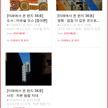
대하는, 실천하는 노동자가 되고
있다. <2021 노동당 정기당대회
까? 코로나 19 바이러스가 처음
30분, 대학 본부 접견실에서 극
싶어요”
> ○ 2021년 9월 11일 (토) 14시 (사
퍼져나가기 시작하던 무렵부터
적으로 합의를 하였다. 합의 내
전행사 13시부터) ○ n90센터 지
떠돌던 이 바이러스의 기원에 대
용은 투쟁하는 조합원 모두를 대
하1층 (서울 용산구 한강대로
한 하나의 해석이 있다. 코로나
학이 직접 고용하고, 65세까지
[미래에서 온 편지 36호]
[미래에서 온 편지 36호]
313) 당대회는 ‘당의 최고의결
19에 따른 팬데믹이 ‘기후변화와
정년을 보장한다는 것 등이다.
기관’으로 ‘당원의 대표자들이
도서 : 마르셀 모스 [증여론]
영화 : 점점 더 깊은 곳으로,
깊이 연결된 현상’으로, 그 원인
부산일반노조 신라대지회 청소
모여 가장 중요한 결정을 하는
■ 미래에서 온 편지 36호
■ 미래에서 온 편지 36호
감춰지고 사라지는 노동에
은 단순하게는 동물 바이러스가
노동자 직접고용 쟁취를 위한 투
회의’이다. 일반적이었다면 현
(2021.08.) □ 도서 : 마르셀 모스
(2021.08.) □ 영화 : 점점 더 깊은
인간에게 옮아온 것이나, 이보다
쟁은 10년이라는 시간이 걸렸다.
관한 관찰기 <언더그라운드>
집행부가 선출된 2019년 가을
[증여론] 최종왕 / 대전시당 위
곳으로, 감춰지고 사라지는 노동
‘좀 더 근본 원인이 있다’면서 그
노동자들은 2012년 노조에 가입
Date
2021.08.30
|
Date
2021.08.30
|
이후인 2020년 상반기 즈음에
원장 자연으로부터 인간의 노동
에 관한 관찰기 <언더그라운드>
범인으로 기후 변화를 지목하는
하고 노동자의 권리를 알게 되었
열렸겠지만, 다들 알다시피 ‘20
을 통해 생산된 재화와 가치가
박수영 지난 8월 19일에 개봉한
By
미래에서 온 편지
By
미래에서 온 편지
것이다. 이에 따르면 산림 벌채,
다. 청소 외 잡무에 대해 하지 않
대 총선’과 ‘코로나19’가 이어졌
모든 인간에게 공유되는 질서를
다큐멘터리 영화 “언더그라운
광산 개발, 댐 건설, 도로 개통,
아도 되었고 법정 최저임금을 보
고, ‘코로나19’ 상황이 더욱 악화
과거에 실재했던 사회적 관습에
드”는 ‘버스를 타라(2012)’, ‘그림
신도시 건립, 축사 조성 등으로
장받게 되었다. 하지만 투쟁은
하면서 2021년 9월에 개최하게
서 찾아본다. 마르셀 모스는
자들의 섬(2014)’를 통해 한진중
야생 동물의 서식지가 파괴됐고
거기에 그치지 않았다. 비정규직
되었다. 하지만, 그 사이에도 ‘당
(1872~1950)는 프랑스의 인류학
공업 노동 운동을 조명한 김정근
이런 파괴가 생물 다양성을 줄여
청소노동자로 늘 해고 위험으로
원캠프’, ‘정책대회’ 등을 통하여
과 민족학 방법을 연구하며 프랑
감독의 신작이다. 이번 작품이
코로나19 같은 병원체가 퍼지도
전전긍긍하며 살아야 하는 현실
당적 교류와 논의의 장이 꾸준히
스 인류학을 세계에 알리는데 중
선택한 현장은 가장 일상적인 대
록 했다는 것이다. 이런 근본적
을 바꿔야 했다. 그래서 2014년
이어졌음은 주지의 사실이다. 주
요한 역할을 했다. 또한 그는 프
중교통 수단인 지하철이다. 영
인 성찰과 결국 기후 위기를 극
79일간 농성 투쟁을 했고, 2021
요 안건은? - 1. 당대회의 권한,
랑스 사회당 당원으로 활동하며
화는 점층적 구조를 가지고 있
복하는 노력에 매진해야 한다는
년 142일간(농성 114일) 투쟁을
소집, 상임집행위원회의 권한 변
사회주의적 열정을 강하게 나타
다. 초반 30분은 가장 일상적인
결론에는 격하게 공감하고 싶은
했다. 10년 간의 끈질긴 투쟁 속
경 - 2. 단일한 사회주의 대중정
냈고, 이국적인 사회에 대한 관
공간인 지하철 속에서 거의 보이
것이 사실이다. 하지만, 무언가
에 직접 고용을 쟁취하였다. 사
당 건설 준비위원회 설치 2021
심도 많았다. 그는 사회주의적
지 않는 “언더그라운드”인 정비
불편한 점을 감출 수가 없다. 즉,
진 : 비주류사진관 정남준 신라
정기당대회 상정 안건은 세부적
열정으로 당대의 문화들을 비판
창, 기관사, 관제실, 청소 노동자
‘근본 원인’의 문제에 대해서는
대 투쟁이 끝나고 청소노동자들
으로 셋이지만 주요 안건은 둘이
[미래에서 온 편지 36호]
적으로 성찰하고 대안을 모색하
의 노동 현장을 그야말로 ‘가감
동감하지만, ‘근본 원인’과 ‘단순
은 이번 투쟁의 승리의 공을 연
다. 첫 번째는 ‘1-1. 당헌 개정의
는 노력을 넘어 ‘공산주의적 열
없이’ 전달한다. 이 부분까지의
원인’을 이어주는 고리가 없다는
대자들에게 돌렸다. 142일간의
사진 : 자본 범람 지대
건’으로 정기당대회를 2년 주기
망’을 원시 사회의 풍습에서 찾
노동자들은 비록 눈에 잘 띄지
것이다. 나는 이것이 ‘어쨌든 문
투쟁 기간 속에 수천 명이 신라
■ 미래에서 온 편지 36호
가 아니라 해마다 개최하여 매년
으려는 노력을 계속하였고 [증
않고 몸은 힘들어도 자신이 무언
제는 기후 위기’ 식의 접근이 가
대를 찾았고 많은 사람들이 투쟁
(2021.08.) □ 사진 : 자본 범람 지
도 주요 정치사업 의제를 심의,
여론]은 그 노력의 성과로 보기
가 중요한 일을 하고 있다는 자
진 문제라고 생각한다. 우선, 많
지원금을 보냈다. 전국적 이슈를
대 현 린 편집위원 서울 망원동