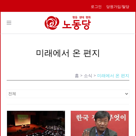
로그인
당원가입/탈당
Toggle
navigation
미래에서 온 편지
홈
> 소식 >
미래에서 온 편지