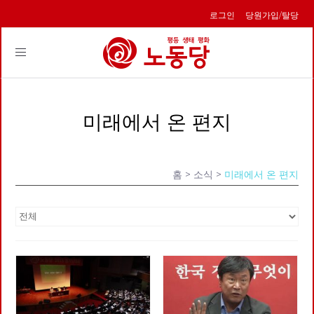
로그인
당원가입/탈당
Toggle
navigation
미래에서 온 편지
홈
> 소식 >
미래에서 온 편지