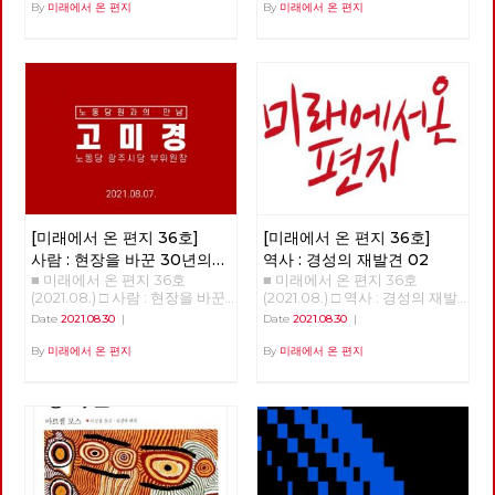
회 의장 2020년 시작과 함께
위원장 2014년 신라대 청소노
By
미래에서 온 편지
By
미래에서 온 편지
대회에 참석한 한 대의원은 혼자
번지기 시작한 코로나19 바이러
동자는 부당한 해고에 대처하기
라면 식사를 마치고 당대회장으
스는 많은 익숙한 것들과 좀처럼
위해서 대학 본부 농성과 사범대
로 돌아와 길고 힘든 회의를 지
바뀔 것 같지 않았던 것들을 바
옥상 고공 농성 투쟁을 전개하였
켜보았다. 그리고 역시 많은 추
꾸어 놓았고, 잘 보이지 않았던
다. 2014년 5월 13일 79일간 이
억이 묻힌 근처 호수를 배회하며
것들을 보이도록 만들기도 했다.
어진 신라대 청소노동자 투쟁이
여러 생각에 잠겨야 했다. 사회
또한, 리오데자네이로에서의 나
승리로 끝났다. 새천년민주당 을
의 근본적 변혁을 바라며 당에
비의 날갯짓이 만든 미국의 허리
지로위원회 중재로 신라대 박태
들어와 당 대의원으로 참석한 그
케인과도 같은 의외의 변화를 일
학 총장과 협약서를 작성하여 노
날 이후, 그의 삶은 서서히 바뀌
으키기도 했다. 아직도 미래에
동자 전원 복직과 고용 보장을
기 시작한다. 그날의 무거운 결
대한 불확실성이 사라졌다고 할
보장받았다. 힘겨운 투쟁 끝에
정에 자신도 책임지자고 다짐했
수는 없지만, 분명 지난 일년 반
청소노동자들이 학교로 돌아갈
기 때문이다. 뭐라도 해야지 하
정도의 시간 동안 바이러스 자체
수 있었다. 하지만 역사는 반복
고 마음먹은 것이다. 노동당과
[미래에서 온 편지 36호]
[미래에서 온 편지 36호]
에 대한 지식은 늘어났으며, 완
되었다. 2020년 11월 김충석 총
당대회 - 당대회는 최고의결기
전하다고 할 수는 없지만 예방백
장으로 바뀐 후 신라대는 2021
사람 : 현장을 바꾼 30년의
역사 : 경성의 재발견 02
관 자본주의의 구조적 한계에
신과 치료제들이 만들어졌다. 또
년 3월 1일부터 청소 용역 업체
■ 미래에서 온 편지 36호
■ 미래에서 온 편지 36호
실천과 연대 - 고미경
‘코로나19’까지 겹친 한국사회의
한, 어떤 방역체계가 잘 작동하
와 계약 해지를 단행하고 청소
(2021.08.) □ 사람 : 현장을 바꾼
(2021.08.) □ 역사 : 경성의 재발
전환이 필요한 시점, 노동당 정
는지 아닌 지를 판별할 수 있는
노동자 집단 해고를 했다. 학교
30년의 실천과 연대 - 고미경 안
견 02 >>>>>>>> COMING
기당대회가 열린다. 노동당은 여
Date
2021.08.30
|
Date
2021.08.30
|
경험들도 쌓이기 시작했다. 그와
는 청소노동자 없이 대학에 자체
보영, 적야 편집위원 미래에서
SOON~~ <<<<<<<<<<
러 난관을 극복하고 조직 안정화
함께, 이 바이러스의 창궐이 우
적으로 청소를 진행하겠다고 했
온 편지 36호에서는 현장에서
By
미래에서 온 편지
By
미래에서 온 편지
와 활동성 제고 그리고 정치력
리의 삶에 어떤 변화를 가져올까
다. 신라대 청소노동자는 이에
30년 동안 활동하며 실천하고
확장을 위하여 노력해왔다. 기회
하는 점에 대한 단초들도 보이기
반발하여 즉각 기자회견을 열고
있는 고미경 당원을 만났습니다.
주의. 타협주의, 패배주의를 거
시작한다. 몇 회에 걸쳐 이러한
2월 23일 집단 해고 반대 농성에
“제가 가장 좋아하는 단어가 연
부하고 새로운 활동방식 실험과
단초들을 살펴보고자 한다. 코로
돌입했다. 이 농성은 6월 16일까
대예요. 그리고, 실천이고 그래
적극적인 좌파연대 모색에 주력
나 19 바이러스 팬데믹의 기원이
지 이어졌고 투쟁 142일 만에 직
서 저는 제가 그런 세상을 만들
했다. 이제 강자정치·부자경제
과도한 개발에 따른 기후위기라
접 고용 쟁취로 마무리 되었다.
기 위해서 오늘 하루도 나보다
종식과 정치교체·정치혁명을 주
고 한다. 과연 이런 접근은 올바
신라대학교(총장 김충석)와 민
어려운 이웃들을 외면하지 않고,
장하는 사회주의 정당 노동당이
른 것일까? 코로나 19 바이러스
주노총 부산지역일반노조(위원
어려운 사업장에 찾아가면서 연
2년 만에 정기당대회를 앞두고