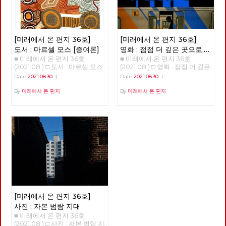
와 기후위기의 기원은 무엇일
장 박문석)가 6월 16일 오전 9시
대하는, 실천하는 노동자가 되고
있다. <2021 노동당 정기당대회
까? 코로나 19 바이러스가 처음
30분, 대학 본부 접견실에서 극
싶어요”
> ○ 2021년 9월 11일 (토) 14시 (사
퍼져나가기 시작하던 무렵부터
적으로 합의를 하였다. 합의 내
전행사 13시부터) ○ n90센터 지
떠돌던 이 바이러스의 기원에 대
용은 투쟁하는 조합원 모두를 대
하1층 (서울 용산구 한강대로
한 하나의 해석이 있다. 코로나
학이 직접 고용하고, 65세까지
[미래에서 온 편지 36호]
[미래에서 온 편지 36호]
313) 당대회는 ‘당의 최고의결
19에 따른 팬데믹이 ‘기후변화와
정년을 보장한다는 것 등이다.
기관’으로 ‘당원의 대표자들이
도서 : 마르셀 모스 [증여론]
영화 : 점점 더 깊은 곳으로,
깊이 연결된 현상’으로, 그 원인
부산일반노조 신라대지회 청소
모여 가장 중요한 결정을 하는
■ 미래에서 온 편지 36호
■ 미래에서 온 편지 36호
감춰지고 사라지는 노동에
은 단순하게는 동물 바이러스가
노동자 직접고용 쟁취를 위한 투
회의’이다. 일반적이었다면 현
(2021.08.) □ 도서 : 마르셀 모스
(2021.08.) □ 영화 : 점점 더 깊은
인간에게 옮아온 것이나, 이보다
쟁은 10년이라는 시간이 걸렸다.
관한 관찰기 <언더그라운드>
집행부가 선출된 2019년 가을
[증여론] 최종왕 / 대전시당 위
곳으로, 감춰지고 사라지는 노동
‘좀 더 근본 원인이 있다’면서 그
노동자들은 2012년 노조에 가입
Date
2021.08.30
|
Date
2021.08.30
|
이후인 2020년 상반기 즈음에
원장 자연으로부터 인간의 노동
에 관한 관찰기 <언더그라운드>
범인으로 기후 변화를 지목하는
하고 노동자의 권리를 알게 되었
열렸겠지만, 다들 알다시피 ‘20
을 통해 생산된 재화와 가치가
박수영 지난 8월 19일에 개봉한
By
미래에서 온 편지
By
미래에서 온 편지
것이다. 이에 따르면 산림 벌채,
다. 청소 외 잡무에 대해 하지 않
대 총선’과 ‘코로나19’가 이어졌
모든 인간에게 공유되는 질서를
다큐멘터리 영화 “언더그라운
광산 개발, 댐 건설, 도로 개통,
아도 되었고 법정 최저임금을 보
고, ‘코로나19’ 상황이 더욱 악화
과거에 실재했던 사회적 관습에
드”는 ‘버스를 타라(2012)’, ‘그림
신도시 건립, 축사 조성 등으로
장받게 되었다. 하지만 투쟁은
하면서 2021년 9월에 개최하게
서 찾아본다. 마르셀 모스는
자들의 섬(2014)’를 통해 한진중
야생 동물의 서식지가 파괴됐고
거기에 그치지 않았다. 비정규직
되었다. 하지만, 그 사이에도 ‘당
(1872~1950)는 프랑스의 인류학
공업 노동 운동을 조명한 김정근
이런 파괴가 생물 다양성을 줄여
청소노동자로 늘 해고 위험으로
원캠프’, ‘정책대회’ 등을 통하여
과 민족학 방법을 연구하며 프랑
감독의 신작이다. 이번 작품이
코로나19 같은 병원체가 퍼지도
전전긍긍하며 살아야 하는 현실
당적 교류와 논의의 장이 꾸준히
스 인류학을 세계에 알리는데 중
선택한 현장은 가장 일상적인 대
록 했다는 것이다. 이런 근본적
을 바꿔야 했다. 그래서 2014년
이어졌음은 주지의 사실이다. 주
요한 역할을 했다. 또한 그는 프
중교통 수단인 지하철이다. 영
인 성찰과 결국 기후 위기를 극
79일간 농성 투쟁을 했고, 2021
요 안건은? - 1. 당대회의 권한,
랑스 사회당 당원으로 활동하며
화는 점층적 구조를 가지고 있
복하는 노력에 매진해야 한다는
년 142일간(농성 114일) 투쟁을
소집, 상임집행위원회의 권한 변
사회주의적 열정을 강하게 나타
다. 초반 30분은 가장 일상적인
결론에는 격하게 공감하고 싶은
했다. 10년 간의 끈질긴 투쟁 속
경 - 2. 단일한 사회주의 대중정
냈고, 이국적인 사회에 대한 관
공간인 지하철 속에서 거의 보이
것이 사실이다. 하지만, 무언가
에 직접 고용을 쟁취하였다. 사
당 건설 준비위원회 설치 2021
심도 많았다. 그는 사회주의적
지 않는 “언더그라운드”인 정비
불편한 점을 감출 수가 없다. 즉,
진 : 비주류사진관 정남준 신라
정기당대회 상정 안건은 세부적
열정으로 당대의 문화들을 비판
창, 기관사, 관제실, 청소 노동자
‘근본 원인’의 문제에 대해서는
대 투쟁이 끝나고 청소노동자들
으로 셋이지만 주요 안건은 둘이
[미래에서 온 편지 36호]
적으로 성찰하고 대안을 모색하
의 노동 현장을 그야말로 ‘가감
동감하지만, ‘근본 원인’과 ‘단순
은 이번 투쟁의 승리의 공을 연
다. 첫 번째는 ‘1-1. 당헌 개정의
는 노력을 넘어 ‘공산주의적 열
없이’ 전달한다. 이 부분까지의
원인’을 이어주는 고리가 없다는
대자들에게 돌렸다. 142일간의
사진 : 자본 범람 지대
건’으로 정기당대회를 2년 주기
망’을 원시 사회의 풍습에서 찾
노동자들은 비록 눈에 잘 띄지
것이다. 나는 이것이 ‘어쨌든 문
투쟁 기간 속에 수천 명이 신라
■ 미래에서 온 편지 36호
가 아니라 해마다 개최하여 매년
으려는 노력을 계속하였고 [증
않고 몸은 힘들어도 자신이 무언
제는 기후 위기’ 식의 접근이 가
대를 찾았고 많은 사람들이 투쟁
(2021.08.) □ 사진 : 자본 범람 지
도 주요 정치사업 의제를 심의,