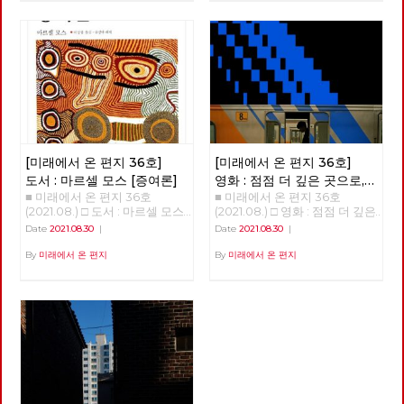
있는 고미경 당원을 만났습니다.
주의. 타협주의, 패배주의를 거
시작한다. 몇 회에 걸쳐 이러한
2월 23일 집단 해고 반대 농성에
“제가 가장 좋아하는 단어가 연
부하고 새로운 활동방식 실험과
단초들을 살펴보고자 한다. 코로
돌입했다. 이 농성은 6월 16일까
대예요. 그리고, 실천이고 그래
적극적인 좌파연대 모색에 주력
나 19 바이러스 팬데믹의 기원이
지 이어졌고 투쟁 142일 만에 직
서 저는 제가 그런 세상을 만들
했다. 이제 강자정치·부자경제
과도한 개발에 따른 기후위기라
접 고용 쟁취로 마무리 되었다.
기 위해서 오늘 하루도 나보다
종식과 정치교체·정치혁명을 주
고 한다. 과연 이런 접근은 올바
신라대학교(총장 김충석)와 민
어려운 이웃들을 외면하지 않고,
장하는 사회주의 정당 노동당이
른 것일까? 코로나 19 바이러스
주노총 부산지역일반노조(위원
어려운 사업장에 찾아가면서 연
2년 만에 정기당대회를 앞두고
와 기후위기의 기원은 무엇일
장 박문석)가 6월 16일 오전 9시
대하는, 실천하는 노동자가 되고
있다. <2021 노동당 정기당대회
까? 코로나 19 바이러스가 처음
30분, 대학 본부 접견실에서 극
싶어요”
> ○ 2021년 9월 11일 (토) 14시 (사
퍼져나가기 시작하던 무렵부터
적으로 합의를 하였다. 합의 내
전행사 13시부터) ○ n90센터 지
떠돌던 이 바이러스의 기원에 대
용은 투쟁하는 조합원 모두를 대
하1층 (서울 용산구 한강대로
한 하나의 해석이 있다. 코로나
학이 직접 고용하고, 65세까지
[미래에서 온 편지 36호]
[미래에서 온 편지 36호]
313) 당대회는 ‘당의 최고의결
19에 따른 팬데믹이 ‘기후변화와
정년을 보장한다는 것 등이다.
기관’으로 ‘당원의 대표자들이
도서 : 마르셀 모스 [증여론]
영화 : 점점 더 깊은 곳으로,
깊이 연결된 현상’으로, 그 원인
부산일반노조 신라대지회 청소
모여 가장 중요한 결정을 하는
■ 미래에서 온 편지 36호
■ 미래에서 온 편지 36호
감춰지고 사라지는 노동에
은 단순하게는 동물 바이러스가
노동자 직접고용 쟁취를 위한 투
회의’이다. 일반적이었다면 현
(2021.08.) □ 도서 : 마르셀 모스
(2021.08.) □ 영화 : 점점 더 깊은
인간에게 옮아온 것이나, 이보다
쟁은 10년이라는 시간이 걸렸다.
관한 관찰기 <언더그라운드>
집행부가 선출된 2019년 가을
[증여론] 최종왕 / 대전시당 위
곳으로, 감춰지고 사라지는 노동
‘좀 더 근본 원인이 있다’면서 그
노동자들은 2012년 노조에 가입
Date
2021.08.30
|
Date
2021.08.30
|
이후인 2020년 상반기 즈음에
원장 자연으로부터 인간의 노동
에 관한 관찰기 <언더그라운드>
범인으로 기후 변화를 지목하는
하고 노동자의 권리를 알게 되었
열렸겠지만, 다들 알다시피 ‘20
을 통해 생산된 재화와 가치가
박수영 지난 8월 19일에 개봉한
By
미래에서 온 편지
By
미래에서 온 편지
것이다. 이에 따르면 산림 벌채,
다. 청소 외 잡무에 대해 하지 않
대 총선’과 ‘코로나19’가 이어졌
모든 인간에게 공유되는 질서를
다큐멘터리 영화 “언더그라운
광산 개발, 댐 건설, 도로 개통,
아도 되었고 법정 최저임금을 보
고, ‘코로나19’ 상황이 더욱 악화
과거에 실재했던 사회적 관습에
드”는 ‘버스를 타라(2012)’, ‘그림
신도시 건립, 축사 조성 등으로
장받게 되었다. 하지만 투쟁은
하면서 2021년 9월에 개최하게
서 찾아본다. 마르셀 모스는
자들의 섬(2014)’를 통해 한진중
야생 동물의 서식지가 파괴됐고
거기에 그치지 않았다. 비정규직
되었다. 하지만, 그 사이에도 ‘당
(1872~1950)는 프랑스의 인류학
공업 노동 운동을 조명한 김정근
이런 파괴가 생물 다양성을 줄여
청소노동자로 늘 해고 위험으로
원캠프’, ‘정책대회’ 등을 통하여
과 민족학 방법을 연구하며 프랑
감독의 신작이다. 이번 작품이
코로나19 같은 병원체가 퍼지도
전전긍긍하며 살아야 하는 현실
당적 교류와 논의의 장이 꾸준히
스 인류학을 세계에 알리는데 중
선택한 현장은 가장 일상적인 대
록 했다는 것이다. 이런 근본적
을 바꿔야 했다. 그래서 2014년
이어졌음은 주지의 사실이다. 주
요한 역할을 했다. 또한 그는 프
중교통 수단인 지하철이다. 영
인 성찰과 결국 기후 위기를 극
79일간 농성 투쟁을 했고, 2021
요 안건은? - 1. 당대회의 권한,
랑스 사회당 당원으로 활동하며
화는 점층적 구조를 가지고 있
복하는 노력에 매진해야 한다는
년 142일간(농성 114일) 투쟁을
소집, 상임집행위원회의 권한 변
사회주의적 열정을 강하게 나타
다. 초반 30분은 가장 일상적인
결론에는 격하게 공감하고 싶은
했다. 10년 간의 끈질긴 투쟁 속
경 - 2. 단일한 사회주의 대중정
냈고, 이국적인 사회에 대한 관
공간인 지하철 속에서 거의 보이
것이 사실이다. 하지만, 무언가
에 직접 고용을 쟁취하였다. 사