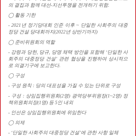
의 결집과 함께 대선
-
지선투쟁을 전개하기 위함
.
◯
활동 기한
- 2021
년 정기당대회 인준 이후
~
단일한 사회주의 대중
정당 건설 당대회까지
(2022
년 상반기까지
)
◯
준비위원회의 역할
-
강령과 당헌
,
당규
,
당명 채택 방안을 포함해
‘
단일한 사
회주의 대중정당 건설
’
관련 협상을 진행하여 상시적으
로 의결기구에 보고한다
.
◯
구성
-
구성 원칙
:
당의 대표성을 가질 수 있는 단위로 구성
-
구성
:
상임집행위원회
(2
명
)
광역당부위원장
(1~2
명
)
정
책위원회의장
(1
명
)
등
5
인 내외
-
인선은 상임집행위원회에 위임한다
◯
의제
- ‘
단일한 사회주의 대중정당 건설
’
에 관한 사항 일체