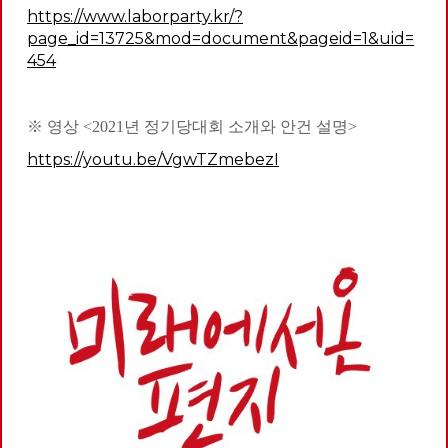
https://www.laborparty.kr/?
page_id=13725&mod=document&pageid=1&uid=
454
※ 영상 <2021년 정기당대회 소개와 안건 설명>
https://youtu.be/VgwTZmebezI