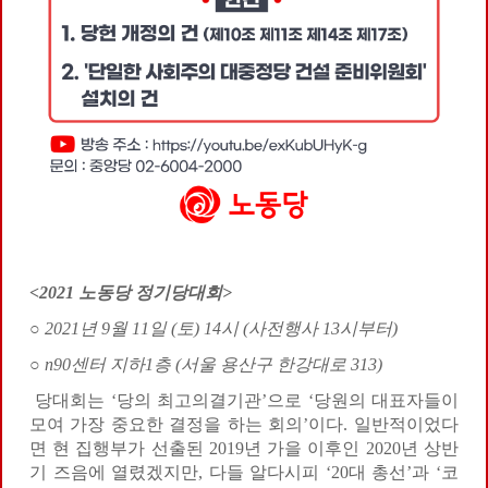
<2021
노동당 정기당대회
>
○
2021
년
9
월
11
일
(
토
) 14
시
(
사전행사
13
시부터
)
○
n90
센터 지하
1
층
(
서울 용산구 한강대로
313)
당대회는 ‘당의 최고의결기관’으로 ‘당원의 대표자들이
모여 가장 중요한 결정을 하는 회의’이다. 일반적이었다
면 현 집행부가 선출된 2019년 가을 이후인 2020년 상반
기 즈음에 열렸겠지만, 다들 알다시피 ‘20대 총선’과 ‘코