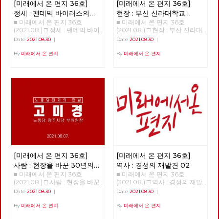
[미래에서 온 편지 36호]
[미래에서 온 편지 36호]
하고 싶은 마음에 불쑥 들어가
라면 한 그릇 주문했더니, 곱빼
정세 : 팬데믹 바이러스의
현장 : 부산 신라대학교
기 분량 정도의 라면이 식탁 위
■ 미래에서 온 편지 36호
■ 미래에서 온 편지 36호
‘기원’이 보여주고 있는 것들
청소노동자 투쟁 승리와
에 떡 놓였다. “어이구, 양이 엄
(2021.08.) □ 정세 : 팬데믹 바이
(2021.08.) □ 현장 : 부산 신라대
좌파의 역할
(1)
청 많네요?” “이 정도는 먹어야
러스의 ‘기원’이 보여주고 있는
학교 청소노동자 투쟁 승리와 좌
Date
2021.08.30
|
Date
2021.08.30
|
뭐라도 하지!” 2011년이었다. 당
것들 김석정 편집위원/정책위원
파의 역할 배성민 부산시당 전
시 진보신당의 진로를 결정한 당
회 의장 2020년 시작과 함께
위원장 2014년 신라대 청소노
By
미래에서 온 편지
By
미래에서 온 편지
대회에 참석한 한 대의원은 혼자
번지기 시작한 코로나19 바이러
동자는 부당한 해고에 대처하기
라면 식사를 마치고 당대회장으
스는 많은 익숙한 것들과 좀처럼
위해서 대학 본부 농성과 사범대
로 돌아와 길고 힘든 회의를 지
바뀔 것 같지 않았던 것들을 바
옥상 고공 농성 투쟁을 전개하였
켜보았다. 그리고 역시 많은 추
꾸어 놓았고, 잘 보이지 않았던
다. 2014년 5월 13일 79일간 이
억이 묻힌 근처 호수를 배회하며
것들을 보이도록 만들기도 했다.
어진 신라대 청소노동자 투쟁이
여러 생각에 잠겨야 했다. 사회
또한, 리오데자네이로에서의 나
승리로 끝났다. 새천년민주당 을
의 근본적 변혁을 바라며 당에
비의 날갯짓이 만든 미국의 허리
지로위원회 중재로 신라대 박태
들어와 당 대의원으로 참석한 그
케인과도 같은 의외의 변화를 일
학 총장과 협약서를 작성하여 노
날 이후, 그의 삶은 서서히 바뀌
으키기도 했다. 아직도 미래에
동자 전원 복직과 고용 보장을
기 시작한다. 그날의 무거운 결
대한 불확실성이 사라졌다고 할
보장받았다. 힘겨운 투쟁 끝에
정에 자신도 책임지자고 다짐했
수는 없지만, 분명 지난 일년 반
청소노동자들이 학교로 돌아갈
기 때문이다. 뭐라도 해야지 하
정도의 시간 동안 바이러스 자체
수 있었다. 하지만 역사는 반복
고 마음먹은 것이다. 노동당과
[미래에서 온 편지 36호]
[미래에서 온 편지 36호]
에 대한 지식은 늘어났으며, 완
되었다. 2020년 11월 김충석 총
당대회 - 당대회는 최고의결기
전하다고 할 수는 없지만 예방백
장으로 바뀐 후 신라대는 2021
사람 : 현장을 바꾼 30년의
역사 : 경성의 재발견 02
관 자본주의의 구조적 한계에
신과 치료제들이 만들어졌다. 또
년 3월 1일부터 청소 용역 업체
■ 미래에서 온 편지 36호
■ 미래에서 온 편지 36호
실천과 연대 - 고미경
‘코로나19’까지 겹친 한국사회의
한, 어떤 방역체계가 잘 작동하
와 계약 해지를 단행하고 청소
(2021.08.) □ 사람 : 현장을 바꾼
(2021.08.) □ 역사 : 경성의 재발
전환이 필요한 시점, 노동당 정
는지 아닌 지를 판별할 수 있는
노동자 집단 해고를 했다. 학교
30년의 실천과 연대 - 고미경 안
견 02 >>>>>>>> COMING
기당대회가 열린다. 노동당은 여
Date
2021.08.30
|
Date
2021.08.30
|
경험들도 쌓이기 시작했다. 그와
는 청소노동자 없이 대학에 자체
보영, 적야 편집위원 미래에서
SOON~~ <<<<<<<<<<
러 난관을 극복하고 조직 안정화
함께, 이 바이러스의 창궐이 우
적으로 청소를 진행하겠다고 했
온 편지 36호에서는 현장에서
By
미래에서 온 편지
By
미래에서 온 편지
와 활동성 제고 그리고 정치력
리의 삶에 어떤 변화를 가져올까
다. 신라대 청소노동자는 이에
30년 동안 활동하며 실천하고
확장을 위하여 노력해왔다. 기회
하는 점에 대한 단초들도 보이기
반발하여 즉각 기자회견을 열고