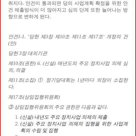
취지다. 안건이 통과되면 당의 사업계획 확정을 위한 안
건 제출방식이 더 많아지고 심의 단계 또한 늘어나는 방
향으로 변하게 된다.
안건
1-1. ‘
당헌 제
3
장 제
10
조 제
11
조 제
17
조
’
개정의 건
(
안
)
당헌
3
장 대의기관
제
10
조
(
권한
) 6. (
신설
)
매년도의 주요 정치사업 의제 심
의
,
의결
제
11
조
(
소집
)
①
정기당대회는
1
년마다 의장이 소집한
다
.
제
17
조
(
상임집행위원회
)
③
상임집행위원회의 주요 권한은 다음과 같다
.
(
신설
)
내년도 주요 정치사업 의제의 제출
(
신설
)
주요 정치사업 의제의 집행을 위한 사업계
획의 수립 및 집행