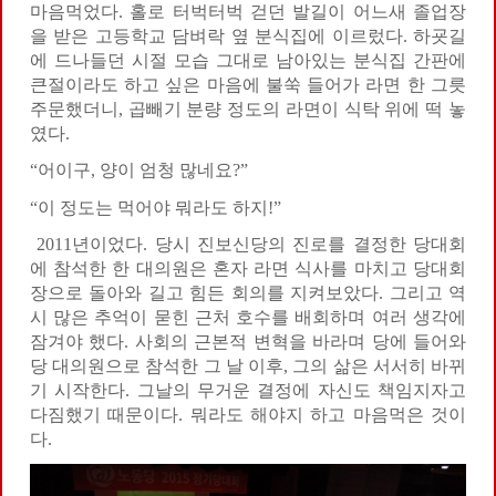
마음먹었다. 홀로 터벅터벅 걷던 발길이 어느새 졸업장
을 받은 고등학교 담벼락 옆 분식집에 이르렀다. 하굣길
에 드나들던 시절 모습 그대로 남아있는 분식집 간판에
큰절이라도 하고 싶은 마음에 불쑥 들어가 라면 한 그릇
주문했더니, 곱빼기 분량 정도의 라면이 식탁 위에 떡 놓
였다.
“어이구, 양이 엄청 많네요?”
“이 정도는 먹어야 뭐라도 하지!”
2011년이었다. 당시 진보신당의 진로를 결정한 당대회
에 참석한 한 대의원은 혼자 라면 식사를 마치고 당대회
장으로 돌아와 길고 힘든 회의를 지켜보았다. 그리고 역
시 많은 추억이 묻힌 근처 호수를 배회하며 여러 생각에
잠겨야 했다. 사회의 근본적 변혁을 바라며 당에 들어와
당 대의원으로 참석한 그 날 이후, 그의 삶은 서서히 바뀌
기 시작한다. 그날의 무거운 결정에 자신도 책임지자고
다짐했기 때문이다. 뭐라도 해야지 하고 마음먹은 것이
다.