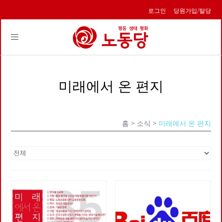
로그인
당원가입/탈당
Toggle
navigation
미래에서 온 편지
홈
> 소식 >
미래에서 온 편지