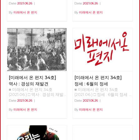
상을 바꾸기 위해서는 물론이고
체제전환 기후위기와 체제전환
Date
2021.06.26
|
Date
2021.06.26
|
일 출발지이자 종착지인 도봉산
노동당의 강화와 확장을 위해서
김현우 동지 강연 정리 1.5도 티
에 이른다. 1년이 넘는 시간 동안
도 중요한 정치적 시간이 지나고
핑포인트 '1.5도 티핑포인트'라
By
미래에서 온 편지
By
미래에서 온 편지
이어진 그 길과 사람의 기록을
있습니다. 모든 언론의 관심이
는 개념이 있다,. 산업혁명 이후
공유한다. 여름철 폭우나 코로
거대 보수정당들의 대선 예비후
에 지구 평균 기온이 1도 정도 상
나 확산 때문에 몇 차례 쉬기도
보에 집중되고 있지만, 기성 정
승했다. 그런데 0.5도 더 상승하
했지만, 꾸준히 길을 이어갔다.
치와 언론이 외면하는 가운데에
면 임계점이 넘어가서 온난화와
완주에는 총 23회의 출사에 13
도 체제를 전환하기 위한 노동당
기후 변화가 더욱 크게 일어날
개월이 걸렸다. 서울둘레길은 산
의 전진은 속속 결집하는 새로운
수 있다는 것이다. 10만 년 전부
악마라톤 또는 트레일러닝 선수
얼굴들과 함께 계속 이어지고 있
터 기후 변화의 폭을 보면 섭씨
가 달린다면 하루 만에 완주할
습니다. 6월 12일 열린 7기 3차
평균 8~10도 정도다. 기온이 낮
수 있는 구간이다. 하지만 경계
전국위원회는, 최근에 입당 또는
을 때는 빙하기, 높을 때는 간빙
사진은 서울둘레길 만이 아니라
복당한 두 당원이 [평등한 공동
기라 하는데 지금은 간빙기보다
둘레길 주변의 문화와 역사까지
체를 위한 우리의 약속]과 [지구
도 온도가 높다. 온도 변화에서
둘러 보며 걸었고, 이 때문에 실
살리기 생활 수칙]을 낭독하면
중요한 건 변화의 속도다. 몇만
제로는 더 많은 거리를 걸었다.
[미래에서 온 편지 34호]
[미래에서 온 편지 34호]
서 시작했습니다. 이 자리에서
년 동안 변하는 것은 문제가 없
이를테면 수락산이나 불암산 구
당은, 당의 가까운 미래를 위해
다. 그러나 산업혁명 이후 200
역사 : 경성의 재발견
정세 : 6월의 정세
간에서는 산기슭 마을의 골목길
정기 당대회 준비위원회를 구성
년 동안 1도가 변했다는 것은 생
■ 미래에서 온 편지 34호
■ 미래에서 온 편지 34호
도 함께 걸었고, 망우산이나 도
했고, 2022년 대통령선거와 지
태계에 대단한 충격이다. 10만
(2021.06.) □ 역사 : 경성의 재발
(2021.06.) □ 정세 : 6월의 정세
봉산 구간에서는 오기만, 함세
방선거에 대한 기본방침을 채택
년 전부터 현생인류가 지구상에
견 경성의 재발견 01 - 노동자의
정세 (2) - ‘국가의 귀환’이 가리
덕, 최서해, 이재유 그리고 전태
Date
2021.06.26
|
Date
2021.06.26
|
했습니다. 당대회는 전국의 대
살았다. 현생인류는 우리와 같은
도시, 경성 현린 복고가 대세라
고 있는 것들 김석정 2020년 시
일 열사의 흔적을 찾았다. 5월
의원들이 참석하는 당의 최고의
유전자와 신체구조를 가지고 있
고 합니다. [써니](2011), [건축학
작과 함께 번지기 시작한 코로나
말에 출발한 경계사진의 길은 얼
By
미래에서 온 편지
By
미래에서 온 편지
결기구로서, 정기 당대회의 경우
다. 수렵 채집 생활을 한 것은 머
개론](2012), [응답하라 1997]
19 바이러스는 많은 익숙한 것들
마가지 않아 여름을 맞이했다. 7
2년에 한 번 개최하며, 강령 및
리가 나빠서가 아니라 지구 온도
(2012) 등을 통해 주로 1980~90
과 좀처럼 바뀔 것 같지 않았던
월, 예정대로라면 광나루에서 한
부속강령의 제정과 개정, 당헌의
가 낮아 기후가 열악했기 때문이
년대를 겨냥하던 이른바 ‘레트로
것들을 바꾸어 놓았고, 잘 보이
강을 건너야 했지만, 폭염을 피
제정과 개정, 당의 조직진로나
다. 12,000년 전부터 기온이 올
retro’ 또는 ‘뉴트로newtro’ 경
지 않았던 것들을 보이도록 만들
하기 위해 북한산의 숲길부터 걷
주요정책 및 사업방향에 관한 결
라가면서 꾸준히 온화한 기온이
향은, [암살](2015), [덕혜옹주]
기도 했다. 또한, 리오데자네이
기로 경로를 변경했다. 가을까지
정 등을 합니다. 이날 선출된 10
유지되고 있다. 몇 가지 변화가
(2016), [미스터 션샤인](2018)
로에서의 나비의 날갯짓이 만든
북한산에서 보내고, 초겨울 다시