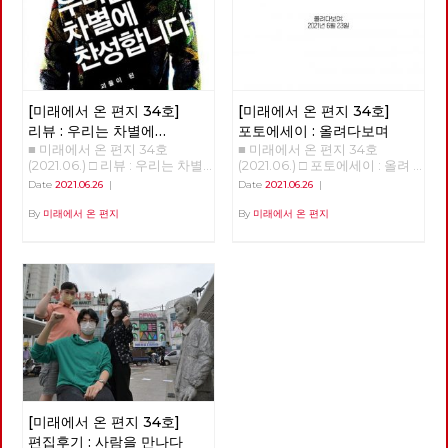
명의 당대회 준비위원들은 당대
일어났다. 빙하가 녹고 해수면이
등과 함께 이제는 1920~30년대
미국의 허리케인과도 같은 의외
광나루에서 한강을 건넜다. 혹한
회에서 함께 논의하고 결정할 안
상승해 지금과 같은 대륙 모양이
전후로까지 거슬러 올라가고 있
의 변화를 일으키기도 했다. 아
이 거셌던 2021년 1월, 중대재해
건을 준비하고, 전국순회토론회
생겨났다. 빙하가 녹은 물이 비
습니다. 그 결과, 50년 전은 물론
직도 미래에 대한 불확실성이 사
기업처벌법 제정을 요구하며 국
및 본행사를 기획합니다. 현재
옥한 땅, 이를테면 삼각주를 형
이고 100년 전의 의상과 소품,
라졌다고 할 수는 없지만, 분명
회 앞에서 단식투쟁을 이어가던
예정대로라면 2021년 정기당대
성했다. 농경 생활의 시작을 추
건축까지 영화 세트나 사진 스튜
지난 일년 반 정도의 시간 동안
무렵에는 여의도 샛강을 따라 한
회는 9월 11일 개최합니다. 당대
동한 것이다. 그리하여 아프리카
디오를 벗어나 골목으로, 일상으
바이러스 자체에 대한 지식은 늘
국 정치의 경계, 국회의사당 주
회가 노동당의 미래를 위한 토론
에서 태어난 현생 인류가 전세계
[미래에서 온 편지 34호]
[미래에서 온 편지 34호]
로 쏟아져 나오고 있습니다. 그
어났으며, 완전하다고 할 수는
변을 걷기도 했다. 사실 경계사
과 전국 당원들이 함께하는 축제
에 지금 같은 문명을 형성하며
리고 이 복고 경향 속에서, 과거
없지만 예방백신과 치료제들이
진의 목표는 지리적 경계를 넘어
리뷰 : 우리는 차별에
포토에세이 : 올려다보며
의 장이 되자면, 당원들의 많은
살고 있다. 우리가 사는 지금을
는 물론이고 현재를 살아냈던 사
만들어졌다. 또한, 어떤 방역체
정치적 경계를 확인하고 그 경계
■ 미래에서 온 편지 34호
■ 미래에서 온 편지 34호
찬성합니다
관심과 참여가 필요합니다. 같
신생대 제4기 가운데 충적세라
람들의 자취는 그들이 걸었던 길
계가 잘 작동하는지 아닌 지를
를 넘어서는 것이었으니, 국회
(2021.06.) □ 리뷰 : 우리는 차별
(2021.06.) □ 포토에세이 : 올려
은 날, 전국위원회는 22년 대선
고 부르는 것은 이렇게 충적 평
과 함께 지워지곤 합니다. 복고
판별할 수 있는 경험들도 쌓이기
담장이야말로 노동자 민중이 넘
에 찬성합니다 김혜리 오찬호
다보며 <작성: 이용규>
과 지선에 대한 노동당의 기본방
야가 생겨난 까닭이다. 한데 지
Date
2021.06.26
|
Date
2021.06.26
|
의 소비는, 그 시대를 이미 경험
시작했다. 그와 함께, 이 바이러
어야 할 가장 멀고 높은 경계였
<<우리는 차별에 찬성합니다>>
침도 채택했습니다. 중장기적 정
금의 온화한 기온이 산업혁명 이
한 세대에게는 향수와 그리움을,
스의 창궐이 우리의 삶에 어떤
다. 관악산에서 진달래꽃과 함
(개마고원, 2013) "이렇게 다시
By
미래에서 온 편지
By
미래에서 온 편지
세와 함께 당의 성장을 고려하면
후 급상승하고 있다. 또 이산화
그 시대를 처음 경험하는 세대에
변화를 가져올까 하는 점에 대한
께 봄을 맞이한 후 안양천과 한
내일이 되면 전 또 노오오력을
서, 사회주의 정치운동을 전국적
탄소 농도가 따라 상승하고, 온
게는 낯섦과 놀라움을 선사한다
단초들도 보이기 시작한다. 몇
강을 건너고 여름에 다시 북한산
해야 되겠죠..?" "참 미안하네
으로 확장, 지역조직을 재건하고
실효과를 만들고 있다. 산업혁명
고 하죠. 너무 빠른 속도의 변화
회에 걸쳐 이러한 단초들을 살펴
에 들어섰다. 그리고 6월 20일
요... 어떻게 세상이 이렇게까지
지역정치를 강화한다는 목표 아
시작 시기 대기중 이산화탄소 농
에 지쳐 있는 현대인들은, 이미
보고자 한다. 국가가 돌아왔다.
마침내 도봉산을 지나 출발지였
됐는지, 참..." 이 대화는 소박한
래 4대 기본방침을 채택했습니
도는 260PPM이었으나 지금은
지나간 과거를 소비하며 안정감
‘돌아옴’, ‘귀환’은 ‘사건’이다. 우
던 서울창포원에 도착했다. 서울
자유인 후지이 모임에서 <우리
다. 첫째, 2024년 총선까지 고
410PPM으로 늘어났다. 인류세,
을 느낀답니다. 게다가 복고 문
리가 일하기 위해 집을 나섰다가
경계의 숲과 마을을 걸으며 사계
는 차별에 찬성합니다>를 읽고
려하여 2022년 대선과 지선을
인터스텔라를 초래할 것인가 지
화의 소비는 스마트폰으로 자신
그날의 일과 후에 돌아오는 일을
절을 다 보낸 셈이다. 지역 주민
토론하던 중, 휴식 시간에 모임
전략적으로 배치, 공약과 후보를
질 시대를 나누는 기준은 생물종
의 삶을 전시하는 것이 일상화된
귀환이라고 부르지 않듯이, 귀환
들의 휴식을 위해서건 관광수익
구성원인 박수영 동지와 나눈 것
준비한다. 둘째, 사회주의 좌파
의 큰 변화다. 생물종의 95% 이
시대에 필요한 특별한 배경과 소
에는 극적인 요소가 개입한다.
을 위해서건 지자체마다 둘레길
이다. 이 책을 읽고 나서 가장 기
공동대응을 추진하며, 대선의 경
상이 사멸하는 '대멸종'은 대개
품을 마련해 줍니다. 100년 전
만약, 그날의 일과 중에 붕괴된
조성 붐이 일고 있지만, 경계사
억에 남은 것은 책 내용보다도
우 원탁회의를 통해 긍정적 논의
기온 변화가 초래했다. 일군의
경성의 ‘모던보이’나 ‘모던걸’의
다리를 건넜거나, 백화점에 들렀
진이 걸었던 공간과 시간은 달랐
위의 대화였다. 박수영 동지는
결과를 끌어내며, 제진보좌파 세
대기화학자들은 지금이 '충적
의상을 입고 ‘전차’를 타고 도착
다가 왔거나 아니면 심지어 근처
다. 23차 마지막 출사 역시 서울
몇 번이고 미안하다고 말했다.
력과 연대를 모색한다. 셋째, 모
세'를 넘어선 '인류세'라고 주장
한 ‘다방’에 앉아 ‘가베’를 마시는
도시에 출장이라도 갔어야 ‘돌아
둘레길이라는 경계를 벗어나, 이
[미래에서 온 편지 34호]
이상하고 괴상한 사회를 위로가
든 광역당부에서 지방선거 출마
하고 있다. 그 가운데 1945년 7
‘경성레트로’도 그 중 하나입니
왔음’을 이야기 할 수 있을 것이
재유 선생이 체포된 곳으로 추정
바꿀 순 없지만, 난 고마웠다. 늘
를 준비하고, 그 결과로 지방의
월 16일 인류세가 시작되었다는
편집후기 : 사람을 만나다
다. 가까운 과거로의 복고와 달
다. 그만큼, ‘국가’는 존재하였지
되는 쌍문동 야산과 전태일 열사