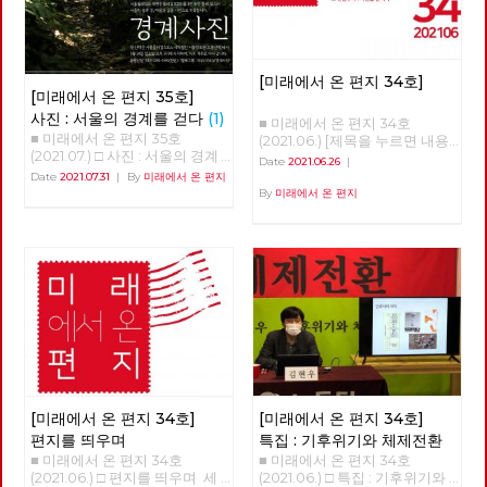
[미래에서 온 편지 34호]
[미래에서 온 편지 35호]
사진 : 서울의 경계를 걷다
(1)
■ 미래에서 온 편지 34호
■ 미래에서 온 편지 35호
(2021.06.) [제목을 누르면 내용
(2021.07.) □ 사진 : 서울의 경계
을 볼 수 있습니다.] □ 편지를 띄
Date
2021.06.26
|
를 걷다 글 : 현린 사진 : 강남욱,
우며 □ 특집 : 기후위기와 체제
Date
2021.07.31
|
By
미래에서 온 편지
김수경, 안보영, 유용현, 적야, 정
전환 □ 역사 : 경성의 재발견 □
By
미래에서 온 편지
운교, 현린 2020년 5월 24일 오
정세 : 6월의 정세 □ 사람 : 청년
후, 서울의 북쪽 경계인 도봉산
전태일 ‘정로빈’ □ 리뷰 : 우리는
아래에 노동당 문화예술위원회
차별에 찬성합니다 □ 포토에세
비트예술프로그램 '경계사진' 참
이 : 올려다보며 □ 편집후기 : 사
가자 10여 명이 모였다. 당 조직
람을 만나다 ■ 편집위원 : 김석
에서 준비한 프로그램이었지만
정, 나도원, 안보영, 이용규, 적
참가자의 3분의 1은 문화예술위
야, 현린
원회 회원은물론 당원도 아닌 시
민이었다. 경계사진은 이후 2주
마다 서울둘레길 157km를 중심
으로 서울 경계의 숲과 마을을
함께 걸으며 사진으로 기록하기
시작한다. 그리고 수락산, 불암
[미래에서 온 편지 34호]
[미래에서 온 편지 34호]
산, 망우산, 아차산, 고덕산, 일자
편지를 띄우며
특집 : 기후위기와 체제전환
산, 대모산, 구릉산, 우면산, 관악
■ 미래에서 온 편지 34호
■ 미래에서 온 편지 34호
산, 안양천, 봉산, 앵봉산, 북한산
(2021.06.) □ 편지를 띄우며 세
(2021.06.) □ 특집 : 기후위기와
을 거쳐 마침내 2021년 6월 20