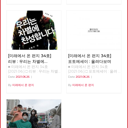
개론](2012), [응답하라 1997]
19 바이러스는 많은 익숙한 것들
마가지 않아 여름을 맞이했다. 7
2년에 한 번 개최하며, 강령 및
리가 나빠서가 아니라 지구 온도
(2012) 등을 통해 주로 1980~90
과 좀처럼 바뀔 것 같지 않았던
월, 예정대로라면 광나루에서 한
부속강령의 제정과 개정, 당헌의
가 낮아 기후가 열악했기 때문이
년대를 겨냥하던 이른바 ‘레트로
것들을 바꾸어 놓았고, 잘 보이
강을 건너야 했지만, 폭염을 피
제정과 개정, 당의 조직진로나
다. 12,000년 전부터 기온이 올
retro’ 또는 ‘뉴트로newtro’ 경
지 않았던 것들을 보이도록 만들
하기 위해 북한산의 숲길부터 걷
주요정책 및 사업방향에 관한 결
라가면서 꾸준히 온화한 기온이
향은, [암살](2015), [덕혜옹주]
기도 했다. 또한, 리오데자네이
기로 경로를 변경했다. 가을까지
정 등을 합니다. 이날 선출된 10
유지되고 있다. 몇 가지 변화가
(2016), [미스터 션샤인](2018)
로에서의 나비의 날갯짓이 만든
북한산에서 보내고, 초겨울 다시
명의 당대회 준비위원들은 당대
일어났다. 빙하가 녹고 해수면이
등과 함께 이제는 1920~30년대
미국의 허리케인과도 같은 의외
광나루에서 한강을 건넜다. 혹한
회에서 함께 논의하고 결정할 안
상승해 지금과 같은 대륙 모양이
전후로까지 거슬러 올라가고 있
의 변화를 일으키기도 했다. 아
이 거셌던 2021년 1월, 중대재해
건을 준비하고, 전국순회토론회
생겨났다. 빙하가 녹은 물이 비
습니다. 그 결과, 50년 전은 물론
직도 미래에 대한 불확실성이 사
기업처벌법 제정을 요구하며 국
및 본행사를 기획합니다. 현재
옥한 땅, 이를테면 삼각주를 형
이고 100년 전의 의상과 소품,
라졌다고 할 수는 없지만, 분명
회 앞에서 단식투쟁을 이어가던
예정대로라면 2021년 정기당대
성했다. 농경 생활의 시작을 추
건축까지 영화 세트나 사진 스튜
지난 일년 반 정도의 시간 동안
무렵에는 여의도 샛강을 따라 한
회는 9월 11일 개최합니다. 당대
동한 것이다. 그리하여 아프리카
디오를 벗어나 골목으로, 일상으
바이러스 자체에 대한 지식은 늘
국 정치의 경계, 국회의사당 주
회가 노동당의 미래를 위한 토론
에서 태어난 현생 인류가 전세계
[미래에서 온 편지 34호]
[미래에서 온 편지 34호]
로 쏟아져 나오고 있습니다. 그
어났으며, 완전하다고 할 수는
변을 걷기도 했다. 사실 경계사
과 전국 당원들이 함께하는 축제
에 지금 같은 문명을 형성하며
리고 이 복고 경향 속에서, 과거
없지만 예방백신과 치료제들이
진의 목표는 지리적 경계를 넘어
리뷰 : 우리는 차별에
포토에세이 : 올려다보며
의 장이 되자면, 당원들의 많은
살고 있다. 우리가 사는 지금을
는 물론이고 현재를 살아냈던 사
만들어졌다. 또한, 어떤 방역체
정치적 경계를 확인하고 그 경계
■ 미래에서 온 편지 34호
■ 미래에서 온 편지 34호
찬성합니다
관심과 참여가 필요합니다. 같
신생대 제4기 가운데 충적세라
람들의 자취는 그들이 걸었던 길
계가 잘 작동하는지 아닌 지를
를 넘어서는 것이었으니, 국회
(2021.06.) □ 리뷰 : 우리는 차별
(2021.06.) □ 포토에세이 : 올려
은 날, 전국위원회는 22년 대선
고 부르는 것은 이렇게 충적 평
과 함께 지워지곤 합니다. 복고
판별할 수 있는 경험들도 쌓이기
담장이야말로 노동자 민중이 넘
에 찬성합니다 김혜리 오찬호
다보며 <작성: 이용규>
과 지선에 대한 노동당의 기본방
야가 생겨난 까닭이다. 한데 지
Date
2021.06.26
|
Date
2021.06.26
|
의 소비는, 그 시대를 이미 경험
시작했다. 그와 함께, 이 바이러
어야 할 가장 멀고 높은 경계였
<<우리는 차별에 찬성합니다>>
침도 채택했습니다. 중장기적 정
금의 온화한 기온이 산업혁명 이
한 세대에게는 향수와 그리움을,
스의 창궐이 우리의 삶에 어떤
다. 관악산에서 진달래꽃과 함
(개마고원, 2013) "이렇게 다시
By
미래에서 온 편지
By
미래에서 온 편지
세와 함께 당의 성장을 고려하면
후 급상승하고 있다. 또 이산화
그 시대를 처음 경험하는 세대에
변화를 가져올까 하는 점에 대한
께 봄을 맞이한 후 안양천과 한
내일이 되면 전 또 노오오력을
서, 사회주의 정치운동을 전국적
탄소 농도가 따라 상승하고, 온
게는 낯섦과 놀라움을 선사한다
단초들도 보이기 시작한다. 몇
강을 건너고 여름에 다시 북한산
해야 되겠죠..?" "참 미안하네
으로 확장, 지역조직을 재건하고
실효과를 만들고 있다. 산업혁명
고 하죠. 너무 빠른 속도의 변화
회에 걸쳐 이러한 단초들을 살펴
에 들어섰다. 그리고 6월 20일
요... 어떻게 세상이 이렇게까지
지역정치를 강화한다는 목표 아
시작 시기 대기중 이산화탄소 농
에 지쳐 있는 현대인들은, 이미
보고자 한다. 국가가 돌아왔다.
마침내 도봉산을 지나 출발지였
됐는지, 참..." 이 대화는 소박한
래 4대 기본방침을 채택했습니
도는 260PPM이었으나 지금은
지나간 과거를 소비하며 안정감
‘돌아옴’, ‘귀환’은 ‘사건’이다. 우
던 서울창포원에 도착했다. 서울
자유인 후지이 모임에서 <우리
다. 첫째, 2024년 총선까지 고
410PPM으로 늘어났다. 인류세,
을 느낀답니다. 게다가 복고 문
리가 일하기 위해 집을 나섰다가
경계의 숲과 마을을 걸으며 사계
는 차별에 찬성합니다>를 읽고
려하여 2022년 대선과 지선을
인터스텔라를 초래할 것인가 지
화의 소비는 스마트폰으로 자신
그날의 일과 후에 돌아오는 일을
절을 다 보낸 셈이다. 지역 주민
토론하던 중, 휴식 시간에 모임
전략적으로 배치, 공약과 후보를
질 시대를 나누는 기준은 생물종
의 삶을 전시하는 것이 일상화된
귀환이라고 부르지 않듯이, 귀환
들의 휴식을 위해서건 관광수익
구성원인 박수영 동지와 나눈 것
준비한다. 둘째, 사회주의 좌파
의 큰 변화다. 생물종의 95% 이
시대에 필요한 특별한 배경과 소
에는 극적인 요소가 개입한다.
을 위해서건 지자체마다 둘레길
이다. 이 책을 읽고 나서 가장 기
공동대응을 추진하며, 대선의 경
상이 사멸하는 '대멸종'은 대개