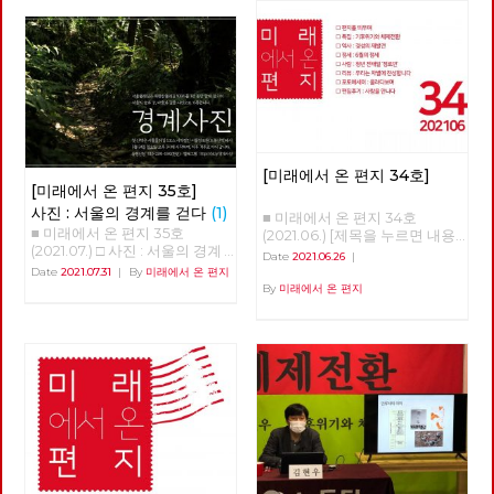
[미래에서 온 편지 34호]
[미래에서 온 편지 35호]
사진 : 서울의 경계를 걷다
(1)
■ 미래에서 온 편지 34호
■ 미래에서 온 편지 35호
(2021.06.) [제목을 누르면 내용
(2021.07.) □ 사진 : 서울의 경계
을 볼 수 있습니다.] □ 편지를 띄
Date
2021.06.26
|
를 걷다 글 : 현린 사진 : 강남욱,
우며 □ 특집 : 기후위기와 체제
Date
2021.07.31
|
By
미래에서 온 편지
김수경, 안보영, 유용현, 적야, 정
전환 □ 역사 : 경성의 재발견 □
By
미래에서 온 편지
운교, 현린 2020년 5월 24일 오
정세 : 6월의 정세 □ 사람 : 청년
후, 서울의 북쪽 경계인 도봉산
전태일 ‘정로빈’ □ 리뷰 : 우리는
아래에 노동당 문화예술위원회
차별에 찬성합니다 □ 포토에세
비트예술프로그램 '경계사진' 참
이 : 올려다보며 □ 편집후기 : 사
가자 10여 명이 모였다. 당 조직
람을 만나다 ■ 편집위원 : 김석
에서 준비한 프로그램이었지만
정, 나도원, 안보영, 이용규, 적
참가자의 3분의 1은 문화예술위
야, 현린
원회 회원은물론 당원도 아닌 시
민이었다. 경계사진은 이후 2주
마다 서울둘레길 157km를 중심
으로 서울 경계의 숲과 마을을