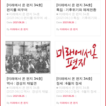
함께 걸으며 사진으로 기록하기
시작한다. 그리고 수락산, 불암
[미래에서 온 편지 34호]
[미래에서 온 편지 34호]
산, 망우산, 아차산, 고덕산, 일자
편지를 띄우며
특집 : 기후위기와 체제전환
산, 대모산, 구릉산, 우면산, 관악
■ 미래에서 온 편지 34호
■ 미래에서 온 편지 34호
산, 안양천, 봉산, 앵봉산, 북한산
(2021.06.) □ 편지를 띄우며 세
(2021.06.) □ 특집 : 기후위기와
을 거쳐 마침내 2021년 6월 20
상을 바꾸기 위해서는 물론이고
체제전환 기후위기와 체제전환
Date
2021.06.26
|
Date
2021.06.26
|
일 출발지이자 종착지인 도봉산
노동당의 강화와 확장을 위해서
김현우 동지 강연 정리 1.5도 티
에 이른다. 1년이 넘는 시간 동안
도 중요한 정치적 시간이 지나고
핑포인트 '1.5도 티핑포인트'라
By
미래에서 온 편지
By
미래에서 온 편지
이어진 그 길과 사람의 기록을
있습니다. 모든 언론의 관심이
는 개념이 있다,. 산업혁명 이후
공유한다. 여름철 폭우나 코로
거대 보수정당들의 대선 예비후
에 지구 평균 기온이 1도 정도 상
나 확산 때문에 몇 차례 쉬기도
보에 집중되고 있지만, 기성 정
승했다. 그런데 0.5도 더 상승하
했지만, 꾸준히 길을 이어갔다.
치와 언론이 외면하는 가운데에
면 임계점이 넘어가서 온난화와
완주에는 총 23회의 출사에 13
도 체제를 전환하기 위한 노동당
기후 변화가 더욱 크게 일어날
개월이 걸렸다. 서울둘레길은 산
의 전진은 속속 결집하는 새로운
수 있다는 것이다. 10만 년 전부
악마라톤 또는 트레일러닝 선수
얼굴들과 함께 계속 이어지고 있
터 기후 변화의 폭을 보면 섭씨
가 달린다면 하루 만에 완주할
습니다. 6월 12일 열린 7기 3차
평균 8~10도 정도다. 기온이 낮
수 있는 구간이다. 하지만 경계
전국위원회는, 최근에 입당 또는
을 때는 빙하기, 높을 때는 간빙
사진은 서울둘레길 만이 아니라
복당한 두 당원이 [평등한 공동
기라 하는데 지금은 간빙기보다
둘레길 주변의 문화와 역사까지
체를 위한 우리의 약속]과 [지구
도 온도가 높다. 온도 변화에서
둘러 보며 걸었고, 이 때문에 실
살리기 생활 수칙]을 낭독하면
중요한 건 변화의 속도다. 몇만
제로는 더 많은 거리를 걸었다.
[미래에서 온 편지 34호]
[미래에서 온 편지 34호]
서 시작했습니다. 이 자리에서
년 동안 변하는 것은 문제가 없
이를테면 수락산이나 불암산 구
당은, 당의 가까운 미래를 위해
다. 그러나 산업혁명 이후 200
역사 : 경성의 재발견
정세 : 6월의 정세
간에서는 산기슭 마을의 골목길
정기 당대회 준비위원회를 구성
년 동안 1도가 변했다는 것은 생
■ 미래에서 온 편지 34호
■ 미래에서 온 편지 34호
도 함께 걸었고, 망우산이나 도
했고, 2022년 대통령선거와 지
태계에 대단한 충격이다. 10만
(2021.06.) □ 역사 : 경성의 재발
(2021.06.) □ 정세 : 6월의 정세
봉산 구간에서는 오기만, 함세
방선거에 대한 기본방침을 채택
년 전부터 현생인류가 지구상에
견 경성의 재발견 01 - 노동자의
정세 (2) - ‘국가의 귀환’이 가리
덕, 최서해, 이재유 그리고 전태
Date
2021.06.26
|
Date
2021.06.26
|
했습니다. 당대회는 전국의 대
살았다. 현생인류는 우리와 같은
도시, 경성 현린 복고가 대세라
고 있는 것들 김석정 2020년 시
일 열사의 흔적을 찾았다. 5월
의원들이 참석하는 당의 최고의
유전자와 신체구조를 가지고 있
고 합니다. [써니](2011), [건축학
작과 함께 번지기 시작한 코로나
말에 출발한 경계사진의 길은 얼
By
미래에서 온 편지
By
미래에서 온 편지
결기구로서, 정기 당대회의 경우
다. 수렵 채집 생활을 한 것은 머