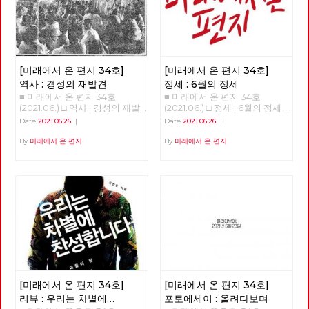
얼굴들과 함께 계속 이어지고 있
터 기후 변화의 폭을 보면 섭씨
가 달린다면 하루 만에 완주할
습니다. 6월 12일 열린 7기 3차
평균 8~10도 정도다. 기온이 낮
수 있는 구간이다. 하지만 경계
전국위원회는, 최근에 입당 또는
을 때는 빙하기, 높을 때는 간빙
사진은 서울둘레길 만이 아니라
복당한 두 당원이 [평등한 공동
기라 하는데 지금은 간빙기보다
둘레길 주변의 문화와 역사까지
체를 위한 우리의 약속]과 [지구
도 온도가 높다. 온도 변화에서
둘러 보며 걸었고, 이 때문에 실
살리기 생활 수칙]을 낭독하면
중요한 건 변화의 속도다. 몇만
제로는 더 많은 거리를 걸었다.
[미래에서 온 편지 34호]
[미래에서 온 편지 34호]
서 시작했습니다. 이 자리에서
년 동안 변하는 것은 문제가 없
이를테면 수락산이나 불암산 구
당은, 당의 가까운 미래를 위해
다. 그러나 산업혁명 이후 200
역사 : 경성의 재발견
정세 : 6월의 정세
간에서는 산기슭 마을의 골목길
정기 당대회 준비위원회를 구성
년 동안 1도가 변했다는 것은 생
■ 미래에서 온 편지 34호
■ 미래에서 온 편지 34호
도 함께 걸었고, 망우산이나 도
했고, 2022년 대통령선거와 지
태계에 대단한 충격이다. 10만
(2021.06.) □ 역사 : 경성의 재발
(2021.06.) □ 정세 : 6월의 정세
봉산 구간에서는 오기만, 함세
방선거에 대한 기본방침을 채택
년 전부터 현생인류가 지구상에
견 경성의 재발견 01 - 노동자의
정세 (2) - ‘국가의 귀환’이 가리
덕, 최서해, 이재유 그리고 전태
Date
2021.06.26
|
Date
2021.06.26
|
했습니다. 당대회는 전국의 대
살았다. 현생인류는 우리와 같은
도시, 경성 현린 복고가 대세라
고 있는 것들 김석정 2020년 시
일 열사의 흔적을 찾았다. 5월
의원들이 참석하는 당의 최고의
유전자와 신체구조를 가지고 있
고 합니다. [써니](2011), [건축학
작과 함께 번지기 시작한 코로나
말에 출발한 경계사진의 길은 얼
By
미래에서 온 편지
By
미래에서 온 편지
결기구로서, 정기 당대회의 경우
다. 수렵 채집 생활을 한 것은 머
개론](2012), [응답하라 1997]
19 바이러스는 많은 익숙한 것들
마가지 않아 여름을 맞이했다. 7
2년에 한 번 개최하며, 강령 및
리가 나빠서가 아니라 지구 온도
(2012) 등을 통해 주로 1980~90
과 좀처럼 바뀔 것 같지 않았던
월, 예정대로라면 광나루에서 한
부속강령의 제정과 개정, 당헌의
가 낮아 기후가 열악했기 때문이
년대를 겨냥하던 이른바 ‘레트로
것들을 바꾸어 놓았고, 잘 보이
강을 건너야 했지만, 폭염을 피
제정과 개정, 당의 조직진로나
다. 12,000년 전부터 기온이 올
retro’ 또는 ‘뉴트로newtro’ 경
지 않았던 것들을 보이도록 만들
하기 위해 북한산의 숲길부터 걷
주요정책 및 사업방향에 관한 결
라가면서 꾸준히 온화한 기온이
향은, [암살](2015), [덕혜옹주]
기도 했다. 또한, 리오데자네이
기로 경로를 변경했다. 가을까지
정 등을 합니다. 이날 선출된 10
유지되고 있다. 몇 가지 변화가
(2016), [미스터 션샤인](2018)
로에서의 나비의 날갯짓이 만든
북한산에서 보내고, 초겨울 다시
명의 당대회 준비위원들은 당대
일어났다. 빙하가 녹고 해수면이
등과 함께 이제는 1920~30년대
미국의 허리케인과도 같은 의외
광나루에서 한강을 건넜다. 혹한
회에서 함께 논의하고 결정할 안
상승해 지금과 같은 대륙 모양이
전후로까지 거슬러 올라가고 있
의 변화를 일으키기도 했다. 아
이 거셌던 2021년 1월, 중대재해
건을 준비하고, 전국순회토론회
생겨났다. 빙하가 녹은 물이 비
습니다. 그 결과, 50년 전은 물론
직도 미래에 대한 불확실성이 사
기업처벌법 제정을 요구하며 국
및 본행사를 기획합니다. 현재
옥한 땅, 이를테면 삼각주를 형
이고 100년 전의 의상과 소품,
라졌다고 할 수는 없지만, 분명
회 앞에서 단식투쟁을 이어가던
예정대로라면 2021년 정기당대
성했다. 농경 생활의 시작을 추
건축까지 영화 세트나 사진 스튜
지난 일년 반 정도의 시간 동안
무렵에는 여의도 샛강을 따라 한
회는 9월 11일 개최합니다. 당대
동한 것이다. 그리하여 아프리카
디오를 벗어나 골목으로, 일상으
바이러스 자체에 대한 지식은 늘
국 정치의 경계, 국회의사당 주
회가 노동당의 미래를 위한 토론
에서 태어난 현생 인류가 전세계
[미래에서 온 편지 34호]
[미래에서 온 편지 34호]
로 쏟아져 나오고 있습니다. 그
어났으며, 완전하다고 할 수는
변을 걷기도 했다. 사실 경계사
과 전국 당원들이 함께하는 축제
에 지금 같은 문명을 형성하며
리고 이 복고 경향 속에서, 과거
없지만 예방백신과 치료제들이
진의 목표는 지리적 경계를 넘어
리뷰 : 우리는 차별에
포토에세이 : 올려다보며
의 장이 되자면, 당원들의 많은
살고 있다. 우리가 사는 지금을
는 물론이고 현재를 살아냈던 사
만들어졌다. 또한, 어떤 방역체
정치적 경계를 확인하고 그 경계