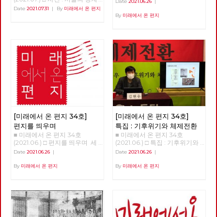
Date
2021.06.26
|
를 걷다 글 : 현린 사진 : 강남욱,
우며 □ 특집 : 기후위기와 체제
Date
2021.07.31
|
By
미래에서 온 편지
김수경, 안보영, 유용현, 적야, 정
전환 □ 역사 : 경성의 재발견 □
By
미래에서 온 편지
운교, 현린 2020년 5월 24일 오
정세 : 6월의 정세 □ 사람 : 청년
후, 서울의 북쪽 경계인 도봉산
전태일 ‘정로빈’ □ 리뷰 : 우리는
아래에 노동당 문화예술위원회
차별에 찬성합니다 □ 포토에세
비트예술프로그램 '경계사진' 참
이 : 올려다보며 □ 편집후기 : 사
가자 10여 명이 모였다. 당 조직
람을 만나다 ■ 편집위원 : 김석
에서 준비한 프로그램이었지만
정, 나도원, 안보영, 이용규, 적
참가자의 3분의 1은 문화예술위
야, 현린
원회 회원은물론 당원도 아닌 시
민이었다. 경계사진은 이후 2주
마다 서울둘레길 157km를 중심
으로 서울 경계의 숲과 마을을
함께 걸으며 사진으로 기록하기
시작한다. 그리고 수락산, 불암
[미래에서 온 편지 34호]
[미래에서 온 편지 34호]
산, 망우산, 아차산, 고덕산, 일자
편지를 띄우며
특집 : 기후위기와 체제전환
산, 대모산, 구릉산, 우면산, 관악
■ 미래에서 온 편지 34호
■ 미래에서 온 편지 34호
산, 안양천, 봉산, 앵봉산, 북한산
(2021.06.) □ 편지를 띄우며 세
(2021.06.) □ 특집 : 기후위기와
을 거쳐 마침내 2021년 6월 20
상을 바꾸기 위해서는 물론이고
체제전환 기후위기와 체제전환
Date
2021.06.26
|
Date
2021.06.26
|
일 출발지이자 종착지인 도봉산
노동당의 강화와 확장을 위해서
김현우 동지 강연 정리 1.5도 티
에 이른다. 1년이 넘는 시간 동안
도 중요한 정치적 시간이 지나고
핑포인트 '1.5도 티핑포인트'라
By
미래에서 온 편지
By
미래에서 온 편지
이어진 그 길과 사람의 기록을
있습니다. 모든 언론의 관심이
는 개념이 있다,. 산업혁명 이후
공유한다. 여름철 폭우나 코로
거대 보수정당들의 대선 예비후
에 지구 평균 기온이 1도 정도 상
나 확산 때문에 몇 차례 쉬기도
보에 집중되고 있지만, 기성 정
승했다. 그런데 0.5도 더 상승하
했지만, 꾸준히 길을 이어갔다.
치와 언론이 외면하는 가운데에
면 임계점이 넘어가서 온난화와
완주에는 총 23회의 출사에 13
도 체제를 전환하기 위한 노동당
기후 변화가 더욱 크게 일어날
개월이 걸렸다. 서울둘레길은 산
의 전진은 속속 결집하는 새로운
수 있다는 것이다. 10만 년 전부
악마라톤 또는 트레일러닝 선수