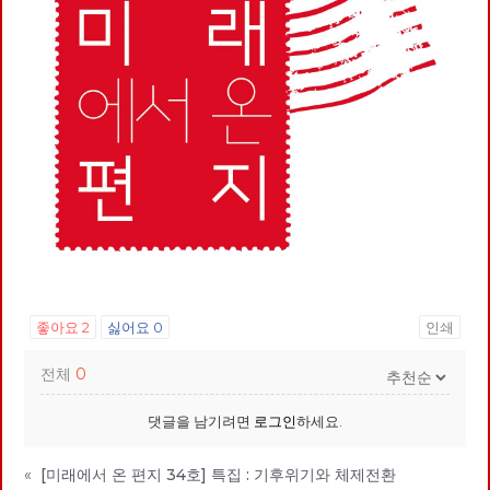
좋아요
2
싫어요
0
인쇄
전체
0
댓글을 남기려면
로그인
하세요.
«
[미래에서 온 편지 34호] 특집 : 기후위기와 체제전환