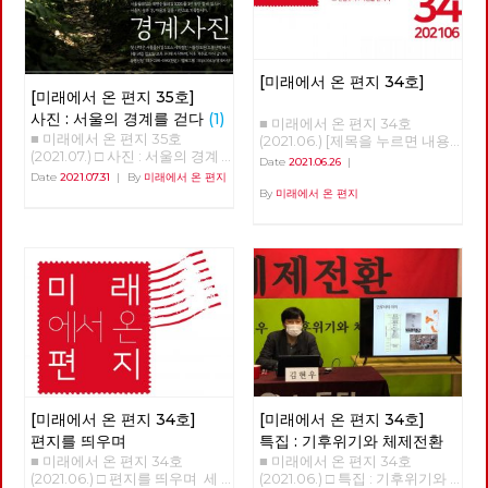
[미래에서 온 편지 34호]
[미래에서 온 편지 35호]
사진 : 서울의 경계를 걷다
(1)
■ 미래에서 온 편지 34호
■ 미래에서 온 편지 35호
(2021.06.) [제목을 누르면 내용
(2021.07.) □ 사진 : 서울의 경계
을 볼 수 있습니다.] □ 편지를 띄
Date
2021.06.26
|
를 걷다 글 : 현린 사진 : 강남욱,
우며 □ 특집 : 기후위기와 체제
Date
2021.07.31
|
By
미래에서 온 편지
김수경, 안보영, 유용현, 적야, 정
전환 □ 역사 : 경성의 재발견 □
By
미래에서 온 편지
운교, 현린 2020년 5월 24일 오
정세 : 6월의 정세 □ 사람 : 청년
후, 서울의 북쪽 경계인 도봉산
전태일 ‘정로빈’ □ 리뷰 : 우리는
아래에 노동당 문화예술위원회
차별에 찬성합니다 □ 포토에세
비트예술프로그램 '경계사진' 참
이 : 올려다보며 □ 편집후기 : 사
가자 10여 명이 모였다. 당 조직
람을 만나다 ■ 편집위원 : 김석
에서 준비한 프로그램이었지만
정, 나도원, 안보영, 이용규, 적
참가자의 3분의 1은 문화예술위
야, 현린
원회 회원은물론 당원도 아닌 시
민이었다. 경계사진은 이후 2주
마다 서울둘레길 157km를 중심
으로 서울 경계의 숲과 마을을
함께 걸으며 사진으로 기록하기
시작한다. 그리고 수락산, 불암
[미래에서 온 편지 34호]
[미래에서 온 편지 34호]
산, 망우산, 아차산, 고덕산, 일자
편지를 띄우며
특집 : 기후위기와 체제전환
산, 대모산, 구릉산, 우면산, 관악
■ 미래에서 온 편지 34호
■ 미래에서 온 편지 34호
산, 안양천, 봉산, 앵봉산, 북한산
(2021.06.) □ 편지를 띄우며 세
(2021.06.) □ 특집 : 기후위기와
을 거쳐 마침내 2021년 6월 20