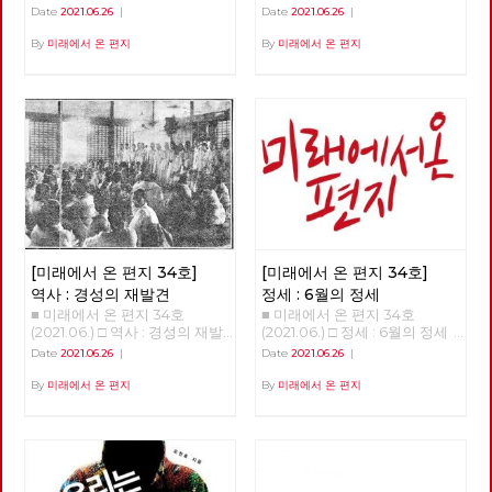
상을 바꾸기 위해서는 물론이고
체제전환 기후위기와 체제전환
Date
2021.06.26
|
Date
2021.06.26
|
일 출발지이자 종착지인 도봉산
노동당의 강화와 확장을 위해서
김현우 동지 강연 정리 1.5도 티
에 이른다. 1년이 넘는 시간 동안
도 중요한 정치적 시간이 지나고
핑포인트 '1.5도 티핑포인트'라
By
미래에서 온 편지
By
미래에서 온 편지
이어진 그 길과 사람의 기록을
있습니다. 모든 언론의 관심이
는 개념이 있다,. 산업혁명 이후
공유한다. 여름철 폭우나 코로
거대 보수정당들의 대선 예비후
에 지구 평균 기온이 1도 정도 상
나 확산 때문에 몇 차례 쉬기도
보에 집중되고 있지만, 기성 정
승했다. 그런데 0.5도 더 상승하
했지만, 꾸준히 길을 이어갔다.
치와 언론이 외면하는 가운데에
면 임계점이 넘어가서 온난화와
완주에는 총 23회의 출사에 13
도 체제를 전환하기 위한 노동당
기후 변화가 더욱 크게 일어날
개월이 걸렸다. 서울둘레길은 산
의 전진은 속속 결집하는 새로운
수 있다는 것이다. 10만 년 전부
악마라톤 또는 트레일러닝 선수
얼굴들과 함께 계속 이어지고 있
터 기후 변화의 폭을 보면 섭씨
가 달린다면 하루 만에 완주할
습니다. 6월 12일 열린 7기 3차
평균 8~10도 정도다. 기온이 낮
수 있는 구간이다. 하지만 경계
전국위원회는, 최근에 입당 또는
을 때는 빙하기, 높을 때는 간빙
사진은 서울둘레길 만이 아니라
복당한 두 당원이 [평등한 공동
기라 하는데 지금은 간빙기보다
둘레길 주변의 문화와 역사까지
체를 위한 우리의 약속]과 [지구
도 온도가 높다. 온도 변화에서
둘러 보며 걸었고, 이 때문에 실
살리기 생활 수칙]을 낭독하면
중요한 건 변화의 속도다. 몇만
제로는 더 많은 거리를 걸었다.
[미래에서 온 편지 34호]
[미래에서 온 편지 34호]
서 시작했습니다. 이 자리에서
년 동안 변하는 것은 문제가 없
이를테면 수락산이나 불암산 구
당은, 당의 가까운 미래를 위해
다. 그러나 산업혁명 이후 200
역사 : 경성의 재발견
정세 : 6월의 정세
간에서는 산기슭 마을의 골목길
정기 당대회 준비위원회를 구성
년 동안 1도가 변했다는 것은 생
■ 미래에서 온 편지 34호
■ 미래에서 온 편지 34호
도 함께 걸었고, 망우산이나 도
했고, 2022년 대통령선거와 지
태계에 대단한 충격이다. 10만
(2021.06.) □ 역사 : 경성의 재발
(2021.06.) □ 정세 : 6월의 정세
봉산 구간에서는 오기만, 함세
방선거에 대한 기본방침을 채택
년 전부터 현생인류가 지구상에
견 경성의 재발견 01 - 노동자의
정세 (2) - ‘국가의 귀환’이 가리
덕, 최서해, 이재유 그리고 전태
Date
2021.06.26
|
Date
2021.06.26
|
했습니다. 당대회는 전국의 대
살았다. 현생인류는 우리와 같은
도시, 경성 현린 복고가 대세라
고 있는 것들 김석정 2020년 시
일 열사의 흔적을 찾았다. 5월
의원들이 참석하는 당의 최고의
유전자와 신체구조를 가지고 있
고 합니다. [써니](2011), [건축학
작과 함께 번지기 시작한 코로나
말에 출발한 경계사진의 길은 얼
By
미래에서 온 편지
By
미래에서 온 편지
결기구로서, 정기 당대회의 경우
다. 수렵 채집 생활을 한 것은 머
개론](2012), [응답하라 1997]
19 바이러스는 많은 익숙한 것들
마가지 않아 여름을 맞이했다. 7
2년에 한 번 개최하며, 강령 및
리가 나빠서가 아니라 지구 온도
(2012) 등을 통해 주로 1980~90
과 좀처럼 바뀔 것 같지 않았던
월, 예정대로라면 광나루에서 한
부속강령의 제정과 개정, 당헌의
가 낮아 기후가 열악했기 때문이
년대를 겨냥하던 이른바 ‘레트로
것들을 바꾸어 놓았고, 잘 보이
강을 건너야 했지만, 폭염을 피
제정과 개정, 당의 조직진로나
다. 12,000년 전부터 기온이 올
retro’ 또는 ‘뉴트로newtro’ 경
지 않았던 것들을 보이도록 만들
하기 위해 북한산의 숲길부터 걷
주요정책 및 사업방향에 관한 결
라가면서 꾸준히 온화한 기온이
향은, [암살](2015), [덕혜옹주]
기도 했다. 또한, 리오데자네이
기로 경로를 변경했다. 가을까지
정 등을 합니다. 이날 선출된 10
유지되고 있다. 몇 가지 변화가
(2016), [미스터 션샤인](2018)
로에서의 나비의 날갯짓이 만든
북한산에서 보내고, 초겨울 다시