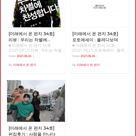
명의 당대회 준비위원들은 당대
일어났다. 빙하가 녹고 해수면이
등과 함께 이제는 1920~30년대
미국의 허리케인과도 같은 의외
광나루에서 한강을 건넜다. 혹한
회에서 함께 논의하고 결정할 안
상승해 지금과 같은 대륙 모양이
전후로까지 거슬러 올라가고 있
의 변화를 일으키기도 했다. 아
이 거셌던 2021년 1월, 중대재해
건을 준비하고, 전국순회토론회
생겨났다. 빙하가 녹은 물이 비
습니다. 그 결과, 50년 전은 물론
직도 미래에 대한 불확실성이 사
기업처벌법 제정을 요구하며 국
및 본행사를 기획합니다. 현재
옥한 땅, 이를테면 삼각주를 형
이고 100년 전의 의상과 소품,
라졌다고 할 수는 없지만, 분명
회 앞에서 단식투쟁을 이어가던
예정대로라면 2021년 정기당대
성했다. 농경 생활의 시작을 추
건축까지 영화 세트나 사진 스튜
지난 일년 반 정도의 시간 동안
무렵에는 여의도 샛강을 따라 한
회는 9월 11일 개최합니다. 당대
동한 것이다. 그리하여 아프리카
디오를 벗어나 골목으로, 일상으
바이러스 자체에 대한 지식은 늘
국 정치의 경계, 국회의사당 주
회가 노동당의 미래를 위한 토론
에서 태어난 현생 인류가 전세계
[미래에서 온 편지 34호]
[미래에서 온 편지 34호]
로 쏟아져 나오고 있습니다. 그
어났으며, 완전하다고 할 수는
변을 걷기도 했다. 사실 경계사
과 전국 당원들이 함께하는 축제
에 지금 같은 문명을 형성하며
리고 이 복고 경향 속에서, 과거
없지만 예방백신과 치료제들이
진의 목표는 지리적 경계를 넘어
리뷰 : 우리는 차별에
포토에세이 : 올려다보며
의 장이 되자면, 당원들의 많은
살고 있다. 우리가 사는 지금을
는 물론이고 현재를 살아냈던 사
만들어졌다. 또한, 어떤 방역체
정치적 경계를 확인하고 그 경계
■ 미래에서 온 편지 34호
■ 미래에서 온 편지 34호
찬성합니다
관심과 참여가 필요합니다. 같
신생대 제4기 가운데 충적세라
람들의 자취는 그들이 걸었던 길
계가 잘 작동하는지 아닌 지를
를 넘어서는 것이었으니, 국회
(2021.06.) □ 리뷰 : 우리는 차별
(2021.06.) □ 포토에세이 : 올려
은 날, 전국위원회는 22년 대선
고 부르는 것은 이렇게 충적 평
과 함께 지워지곤 합니다. 복고
판별할 수 있는 경험들도 쌓이기
담장이야말로 노동자 민중이 넘
에 찬성합니다 김혜리 오찬호
다보며 <작성: 이용규>
과 지선에 대한 노동당의 기본방
야가 생겨난 까닭이다. 한데 지
Date
2021.06.26
|
Date
2021.06.26
|
의 소비는, 그 시대를 이미 경험
시작했다. 그와 함께, 이 바이러
어야 할 가장 멀고 높은 경계였
<<우리는 차별에 찬성합니다>>
침도 채택했습니다. 중장기적 정
금의 온화한 기온이 산업혁명 이
한 세대에게는 향수와 그리움을,
스의 창궐이 우리의 삶에 어떤
다. 관악산에서 진달래꽃과 함
(개마고원, 2013) "이렇게 다시
By
미래에서 온 편지
By
미래에서 온 편지
세와 함께 당의 성장을 고려하면
후 급상승하고 있다. 또 이산화
그 시대를 처음 경험하는 세대에
변화를 가져올까 하는 점에 대한
께 봄을 맞이한 후 안양천과 한
내일이 되면 전 또 노오오력을
서, 사회주의 정치운동을 전국적
탄소 농도가 따라 상승하고, 온
게는 낯섦과 놀라움을 선사한다
단초들도 보이기 시작한다. 몇
강을 건너고 여름에 다시 북한산
해야 되겠죠..?" "참 미안하네
으로 확장, 지역조직을 재건하고
실효과를 만들고 있다. 산업혁명
고 하죠. 너무 빠른 속도의 변화
회에 걸쳐 이러한 단초들을 살펴
에 들어섰다. 그리고 6월 20일
요... 어떻게 세상이 이렇게까지
지역정치를 강화한다는 목표 아
시작 시기 대기중 이산화탄소 농
에 지쳐 있는 현대인들은, 이미
보고자 한다. 국가가 돌아왔다.
마침내 도봉산을 지나 출발지였
됐는지, 참..." 이 대화는 소박한
래 4대 기본방침을 채택했습니
도는 260PPM이었으나 지금은
지나간 과거를 소비하며 안정감
‘돌아옴’, ‘귀환’은 ‘사건’이다. 우
던 서울창포원에 도착했다. 서울
자유인 후지이 모임에서 <우리
다. 첫째, 2024년 총선까지 고
410PPM으로 늘어났다. 인류세,
을 느낀답니다. 게다가 복고 문
리가 일하기 위해 집을 나섰다가
경계의 숲과 마을을 걸으며 사계
는 차별에 찬성합니다>를 읽고
려하여 2022년 대선과 지선을
인터스텔라를 초래할 것인가 지
화의 소비는 스마트폰으로 자신
그날의 일과 후에 돌아오는 일을
절을 다 보낸 셈이다. 지역 주민
토론하던 중, 휴식 시간에 모임
전략적으로 배치, 공약과 후보를
질 시대를 나누는 기준은 생물종
의 삶을 전시하는 것이 일상화된
귀환이라고 부르지 않듯이, 귀환
들의 휴식을 위해서건 관광수익
구성원인 박수영 동지와 나눈 것
준비한다. 둘째, 사회주의 좌파
의 큰 변화다. 생물종의 95% 이
시대에 필요한 특별한 배경과 소
에는 극적인 요소가 개입한다.
을 위해서건 지자체마다 둘레길
이다. 이 책을 읽고 나서 가장 기
공동대응을 추진하며, 대선의 경
상이 사멸하는 '대멸종'은 대개
품을 마련해 줍니다. 100년 전
만약, 그날의 일과 중에 붕괴된
조성 붐이 일고 있지만, 경계사
억에 남은 것은 책 내용보다도
우 원탁회의를 통해 긍정적 논의
기온 변화가 초래했다. 일군의
경성의 ‘모던보이’나 ‘모던걸’의
다리를 건넜거나, 백화점에 들렀
진이 걸었던 공간과 시간은 달랐
위의 대화였다. 박수영 동지는
결과를 끌어내며, 제진보좌파 세
대기화학자들은 지금이 '충적
의상을 입고 ‘전차’를 타고 도착
다가 왔거나 아니면 심지어 근처
다. 23차 마지막 출사 역시 서울
몇 번이고 미안하다고 말했다.
력과 연대를 모색한다. 셋째, 모
세'를 넘어선 '인류세'라고 주장
한 ‘다방’에 앉아 ‘가베’를 마시는
도시에 출장이라도 갔어야 ‘돌아
둘레길이라는 경계를 벗어나, 이
[미래에서 온 편지 34호]
이상하고 괴상한 사회를 위로가
든 광역당부에서 지방선거 출마
하고 있다. 그 가운데 1945년 7
‘경성레트로’도 그 중 하나입니
왔음’을 이야기 할 수 있을 것이
재유 선생이 체포된 곳으로 추정
바꿀 순 없지만, 난 고마웠다. 늘
를 준비하고, 그 결과로 지방의
월 16일 인류세가 시작되었다는
편집후기 : 사람을 만나다
다. 가까운 과거로의 복고와 달
다. 그만큼, ‘국가’는 존재하였지
되는 쌍문동 야산과 전태일 열사