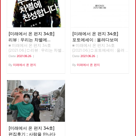
명의 당대회 준비위원들은 당대
일어났다. 빙하가 녹고 해수면이
등과 함께 이제는 1920~30년대
미국의 허리케인과도 같은 의외
광나루에서 한강을 건넜다. 혹한
회에서 함께 논의하고 결정할 안
상승해 지금과 같은 대륙 모양이
전후로까지 거슬러 올라가고 있
의 변화를 일으키기도 했다. 아
이 거셌던 2021년 1월, 중대재해
건을 준비하고, 전국순회토론회
생겨났다. 빙하가 녹은 물이 비
습니다. 그 결과, 50년 전은 물론
직도 미래에 대한 불확실성이 사
기업처벌법 제정을 요구하며 국
및 본행사를 기획합니다. 현재
옥한 땅, 이를테면 삼각주를 형
이고 100년 전의 의상과 소품,
라졌다고 할 수는 없지만, 분명
회 앞에서 단식투쟁을 이어가던
예정대로라면 2021년 정기당대
성했다. 농경 생활의 시작을 추
건축까지 영화 세트나 사진 스튜
지난 일년 반 정도의 시간 동안
무렵에는 여의도 샛강을 따라 한
회는 9월 11일 개최합니다. 당대
동한 것이다. 그리하여 아프리카
디오를 벗어나 골목으로, 일상으
바이러스 자체에 대한 지식은 늘
국 정치의 경계, 국회의사당 주
회가 노동당의 미래를 위한 토론
에서 태어난 현생 인류가 전세계
[미래에서 온 편지 34호]
[미래에서 온 편지 34호]
로 쏟아져 나오고 있습니다. 그
어났으며, 완전하다고 할 수는
변을 걷기도 했다. 사실 경계사
과 전국 당원들이 함께하는 축제
에 지금 같은 문명을 형성하며
리고 이 복고 경향 속에서, 과거
없지만 예방백신과 치료제들이
진의 목표는 지리적 경계를 넘어
리뷰 : 우리는 차별에
포토에세이 : 올려다보며
의 장이 되자면, 당원들의 많은
살고 있다. 우리가 사는 지금을
는 물론이고 현재를 살아냈던 사
만들어졌다. 또한, 어떤 방역체
정치적 경계를 확인하고 그 경계
■ 미래에서 온 편지 34호
■ 미래에서 온 편지 34호
찬성합니다
관심과 참여가 필요합니다. 같
신생대 제4기 가운데 충적세라
람들의 자취는 그들이 걸었던 길
계가 잘 작동하는지 아닌 지를
를 넘어서는 것이었으니, 국회
(2021.06.) □ 리뷰 : 우리는 차별
(2021.06.) □ 포토에세이 : 올려
은 날, 전국위원회는 22년 대선
고 부르는 것은 이렇게 충적 평
과 함께 지워지곤 합니다. 복고
판별할 수 있는 경험들도 쌓이기
담장이야말로 노동자 민중이 넘
에 찬성합니다 김혜리 오찬호
다보며 <작성: 이용규>
과 지선에 대한 노동당의 기본방
야가 생겨난 까닭이다. 한데 지
Date
2021.06.26
|
Date
2021.06.26
|
의 소비는, 그 시대를 이미 경험
시작했다. 그와 함께, 이 바이러
어야 할 가장 멀고 높은 경계였
<<우리는 차별에 찬성합니다>>
침도 채택했습니다. 중장기적 정
금의 온화한 기온이 산업혁명 이
한 세대에게는 향수와 그리움을,
스의 창궐이 우리의 삶에 어떤
다. 관악산에서 진달래꽃과 함
(개마고원, 2013) "이렇게 다시
By
미래에서 온 편지
By
미래에서 온 편지
세와 함께 당의 성장을 고려하면
후 급상승하고 있다. 또 이산화
그 시대를 처음 경험하는 세대에
변화를 가져올까 하는 점에 대한
께 봄을 맞이한 후 안양천과 한
내일이 되면 전 또 노오오력을
서, 사회주의 정치운동을 전국적
탄소 농도가 따라 상승하고, 온
게는 낯섦과 놀라움을 선사한다
단초들도 보이기 시작한다. 몇
강을 건너고 여름에 다시 북한산
해야 되겠죠..?" "참 미안하네
으로 확장, 지역조직을 재건하고
실효과를 만들고 있다. 산업혁명
고 하죠. 너무 빠른 속도의 변화
회에 걸쳐 이러한 단초들을 살펴
에 들어섰다. 그리고 6월 20일
요... 어떻게 세상이 이렇게까지
지역정치를 강화한다는 목표 아
시작 시기 대기중 이산화탄소 농
에 지쳐 있는 현대인들은, 이미
보고자 한다. 국가가 돌아왔다.
마침내 도봉산을 지나 출발지였
됐는지, 참..." 이 대화는 소박한
래 4대 기본방침을 채택했습니
도는 260PPM이었으나 지금은
지나간 과거를 소비하며 안정감
‘돌아옴’, ‘귀환’은 ‘사건’이다. 우
던 서울창포원에 도착했다. 서울
자유인 후지이 모임에서 <우리
다. 첫째, 2024년 총선까지 고
410PPM으로 늘어났다. 인류세,
을 느낀답니다. 게다가 복고 문
리가 일하기 위해 집을 나섰다가
경계의 숲과 마을을 걸으며 사계
는 차별에 찬성합니다>를 읽고
려하여 2022년 대선과 지선을
인터스텔라를 초래할 것인가 지
화의 소비는 스마트폰으로 자신
그날의 일과 후에 돌아오는 일을
절을 다 보낸 셈이다. 지역 주민
토론하던 중, 휴식 시간에 모임
전략적으로 배치, 공약과 후보를
질 시대를 나누는 기준은 생물종
의 삶을 전시하는 것이 일상화된
귀환이라고 부르지 않듯이, 귀환
들의 휴식을 위해서건 관광수익
구성원인 박수영 동지와 나눈 것
준비한다. 둘째, 사회주의 좌파
의 큰 변화다. 생물종의 95% 이
시대에 필요한 특별한 배경과 소
에는 극적인 요소가 개입한다.
을 위해서건 지자체마다 둘레길
이다. 이 책을 읽고 나서 가장 기
공동대응을 추진하며, 대선의 경
상이 사멸하는 '대멸종'은 대개
품을 마련해 줍니다. 100년 전
만약, 그날의 일과 중에 붕괴된
조성 붐이 일고 있지만, 경계사
억에 남은 것은 책 내용보다도
우 원탁회의를 통해 긍정적 논의
기온 변화가 초래했다. 일군의
경성의 ‘모던보이’나 ‘모던걸’의
다리를 건넜거나, 백화점에 들렀
진이 걸었던 공간과 시간은 달랐
위의 대화였다. 박수영 동지는
결과를 끌어내며, 제진보좌파 세
대기화학자들은 지금이 '충적
의상을 입고 ‘전차’를 타고 도착
다가 왔거나 아니면 심지어 근처
다. 23차 마지막 출사 역시 서울
몇 번이고 미안하다고 말했다.
력과 연대를 모색한다. 셋째, 모
세'를 넘어선 '인류세'라고 주장
한 ‘다방’에 앉아 ‘가베’를 마시는
도시에 출장이라도 갔어야 ‘돌아
둘레길이라는 경계를 벗어나, 이
[미래에서 온 편지 34호]
이상하고 괴상한 사회를 위로가
든 광역당부에서 지방선거 출마
하고 있다. 그 가운데 1945년 7
‘경성레트로’도 그 중 하나입니
왔음’을 이야기 할 수 있을 것이
재유 선생이 체포된 곳으로 추정
바꿀 순 없지만, 난 고마웠다. 늘
를 준비하고, 그 결과로 지방의
월 16일 인류세가 시작되었다는
편집후기 : 사람을 만나다
다. 가까운 과거로의 복고와 달
다. 그만큼, ‘국가’는 존재하였지
되는 쌍문동 야산과 전태일 열사