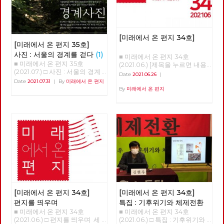
[미래에서 온 편지 34호]
[미래에서 온 편지 35호]
사진 : 서울의 경계를 걷다
(1)
■ 미래에서 온 편지 34호
■ 미래에서 온 편지 35호
(2021.06.) [제목을 누르면 내용
(2021.07.) □ 사진 : 서울의 경계
을 볼 수 있습니다.] □ 편지를 띄
Date
2021.06.26
|
를 걷다 글 : 현린 사진 : 강남욱,
우며 □ 특집 : 기후위기와 체제
Date
2021.07.31
|
By
미래에서 온 편지
김수경, 안보영, 유용현, 적야, 정
전환 □ 역사 : 경성의 재발견 □
By
미래에서 온 편지
운교, 현린 2020년 5월 24일 오
정세 : 6월의 정세 □ 사람 : 청년
후, 서울의 북쪽 경계인 도봉산
전태일 ‘정로빈’ □ 리뷰 : 우리는
아래에 노동당 문화예술위원회
차별에 찬성합니다 □ 포토에세
비트예술프로그램 '경계사진' 참
이 : 올려다보며 □ 편집후기 : 사
가자 10여 명이 모였다. 당 조직
람을 만나다 ■ 편집위원 : 김석
에서 준비한 프로그램이었지만
정, 나도원, 안보영, 이용규, 적
참가자의 3분의 1은 문화예술위
야, 현린
원회 회원은물론 당원도 아닌 시
민이었다. 경계사진은 이후 2주
마다 서울둘레길 157km를 중심
으로 서울 경계의 숲과 마을을
함께 걸으며 사진으로 기록하기
시작한다. 그리고 수락산, 불암
[미래에서 온 편지 34호]
[미래에서 온 편지 34호]
산, 망우산, 아차산, 고덕산, 일자
편지를 띄우며
특집 : 기후위기와 체제전환
산, 대모산, 구릉산, 우면산, 관악
■ 미래에서 온 편지 34호
■ 미래에서 온 편지 34호
산, 안양천, 봉산, 앵봉산, 북한산
(2021.06.) □ 편지를 띄우며 세
(2021.06.) □ 특집 : 기후위기와
을 거쳐 마침내 2021년 6월 20