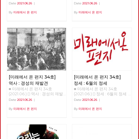
상을 바꾸기 위해서는 물론이고
체제전환 기후위기와 체제전환
Date
2021.06.26
|
Date
2021.06.26
|
일 출발지이자 종착지인 도봉산
노동당의 강화와 확장을 위해서
김현우 동지 강연 정리 1.5도 티
에 이른다. 1년이 넘는 시간 동안
도 중요한 정치적 시간이 지나고
핑포인트 '1.5도 티핑포인트'라
By
미래에서 온 편지
By
미래에서 온 편지
이어진 그 길과 사람의 기록을
있습니다. 모든 언론의 관심이
는 개념이 있다,. 산업혁명 이후
공유한다. 여름철 폭우나 코로
거대 보수정당들의 대선 예비후
에 지구 평균 기온이 1도 정도 상
나 확산 때문에 몇 차례 쉬기도
보에 집중되고 있지만, 기성 정
승했다. 그런데 0.5도 더 상승하
했지만, 꾸준히 길을 이어갔다.
치와 언론이 외면하는 가운데에
면 임계점이 넘어가서 온난화와
완주에는 총 23회의 출사에 13
도 체제를 전환하기 위한 노동당
기후 변화가 더욱 크게 일어날
개월이 걸렸다. 서울둘레길은 산
의 전진은 속속 결집하는 새로운
수 있다는 것이다. 10만 년 전부
악마라톤 또는 트레일러닝 선수
얼굴들과 함께 계속 이어지고 있
터 기후 변화의 폭을 보면 섭씨
가 달린다면 하루 만에 완주할
습니다. 6월 12일 열린 7기 3차
평균 8~10도 정도다. 기온이 낮
수 있는 구간이다. 하지만 경계
전국위원회는, 최근에 입당 또는
을 때는 빙하기, 높을 때는 간빙
사진은 서울둘레길 만이 아니라
복당한 두 당원이 [평등한 공동
기라 하는데 지금은 간빙기보다
둘레길 주변의 문화와 역사까지
체를 위한 우리의 약속]과 [지구
도 온도가 높다. 온도 변화에서
둘러 보며 걸었고, 이 때문에 실
살리기 생활 수칙]을 낭독하면
중요한 건 변화의 속도다. 몇만
제로는 더 많은 거리를 걸었다.
[미래에서 온 편지 34호]
[미래에서 온 편지 34호]
서 시작했습니다. 이 자리에서
년 동안 변하는 것은 문제가 없
이를테면 수락산이나 불암산 구
당은, 당의 가까운 미래를 위해
다. 그러나 산업혁명 이후 200
역사 : 경성의 재발견
정세 : 6월의 정세
간에서는 산기슭 마을의 골목길
정기 당대회 준비위원회를 구성
년 동안 1도가 변했다는 것은 생
■ 미래에서 온 편지 34호
■ 미래에서 온 편지 34호
도 함께 걸었고, 망우산이나 도
했고, 2022년 대통령선거와 지
태계에 대단한 충격이다. 10만
(2021.06.) □ 역사 : 경성의 재발
(2021.06.) □ 정세 : 6월의 정세
봉산 구간에서는 오기만, 함세
방선거에 대한 기본방침을 채택
년 전부터 현생인류가 지구상에
견 경성의 재발견 01 - 노동자의
정세 (2) - ‘국가의 귀환’이 가리
덕, 최서해, 이재유 그리고 전태
Date
2021.06.26
|
Date
2021.06.26
|
했습니다. 당대회는 전국의 대
살았다. 현생인류는 우리와 같은
도시, 경성 현린 복고가 대세라
고 있는 것들 김석정 2020년 시
일 열사의 흔적을 찾았다. 5월
의원들이 참석하는 당의 최고의
유전자와 신체구조를 가지고 있
고 합니다. [써니](2011), [건축학
작과 함께 번지기 시작한 코로나
말에 출발한 경계사진의 길은 얼
By
미래에서 온 편지
By
미래에서 온 편지
결기구로서, 정기 당대회의 경우
다. 수렵 채집 생활을 한 것은 머
개론](2012), [응답하라 1997]
19 바이러스는 많은 익숙한 것들
마가지 않아 여름을 맞이했다. 7
2년에 한 번 개최하며, 강령 및
리가 나빠서가 아니라 지구 온도
(2012) 등을 통해 주로 1980~90
과 좀처럼 바뀔 것 같지 않았던
월, 예정대로라면 광나루에서 한
부속강령의 제정과 개정, 당헌의
가 낮아 기후가 열악했기 때문이
년대를 겨냥하던 이른바 ‘레트로
것들을 바꾸어 놓았고, 잘 보이
강을 건너야 했지만, 폭염을 피
제정과 개정, 당의 조직진로나
다. 12,000년 전부터 기온이 올
retro’ 또는 ‘뉴트로newtro’ 경
지 않았던 것들을 보이도록 만들
하기 위해 북한산의 숲길부터 걷
주요정책 및 사업방향에 관한 결
라가면서 꾸준히 온화한 기온이
향은, [암살](2015), [덕혜옹주]
기도 했다. 또한, 리오데자네이
기로 경로를 변경했다. 가을까지
정 등을 합니다. 이날 선출된 10
유지되고 있다. 몇 가지 변화가
(2016), [미스터 션샤인](2018)
로에서의 나비의 날갯짓이 만든
북한산에서 보내고, 초겨울 다시