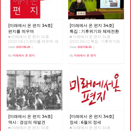
원회 회원은물론 당원도 아닌 시
민이었다. 경계사진은 이후 2주
마다 서울둘레길 157km를 중심
으로 서울 경계의 숲과 마을을
함께 걸으며 사진으로 기록하기
시작한다. 그리고 수락산, 불암
[미래에서 온 편지 34호]
[미래에서 온 편지 34호]
산, 망우산, 아차산, 고덕산, 일자
편지를 띄우며
특집 : 기후위기와 체제전환
산, 대모산, 구릉산, 우면산, 관악
■ 미래에서 온 편지 34호
■ 미래에서 온 편지 34호
산, 안양천, 봉산, 앵봉산, 북한산
(2021.06.) □ 편지를 띄우며 세
(2021.06.) □ 특집 : 기후위기와
을 거쳐 마침내 2021년 6월 20
상을 바꾸기 위해서는 물론이고
체제전환 기후위기와 체제전환
Date
2021.06.26
|
Date
2021.06.26
|
일 출발지이자 종착지인 도봉산
노동당의 강화와 확장을 위해서
김현우 동지 강연 정리 1.5도 티
에 이른다. 1년이 넘는 시간 동안
도 중요한 정치적 시간이 지나고
핑포인트 '1.5도 티핑포인트'라
By
미래에서 온 편지
By
미래에서 온 편지
이어진 그 길과 사람의 기록을
있습니다. 모든 언론의 관심이
는 개념이 있다,. 산업혁명 이후
공유한다. 여름철 폭우나 코로
거대 보수정당들의 대선 예비후
에 지구 평균 기온이 1도 정도 상
나 확산 때문에 몇 차례 쉬기도
보에 집중되고 있지만, 기성 정
승했다. 그런데 0.5도 더 상승하
했지만, 꾸준히 길을 이어갔다.
치와 언론이 외면하는 가운데에
면 임계점이 넘어가서 온난화와
완주에는 총 23회의 출사에 13
도 체제를 전환하기 위한 노동당
기후 변화가 더욱 크게 일어날
개월이 걸렸다. 서울둘레길은 산
의 전진은 속속 결집하는 새로운
수 있다는 것이다. 10만 년 전부
악마라톤 또는 트레일러닝 선수
얼굴들과 함께 계속 이어지고 있
터 기후 변화의 폭을 보면 섭씨
가 달린다면 하루 만에 완주할
습니다. 6월 12일 열린 7기 3차
평균 8~10도 정도다. 기온이 낮
수 있는 구간이다. 하지만 경계
전국위원회는, 최근에 입당 또는
을 때는 빙하기, 높을 때는 간빙
사진은 서울둘레길 만이 아니라
복당한 두 당원이 [평등한 공동
기라 하는데 지금은 간빙기보다
둘레길 주변의 문화와 역사까지
체를 위한 우리의 약속]과 [지구
도 온도가 높다. 온도 변화에서
둘러 보며 걸었고, 이 때문에 실
살리기 생활 수칙]을 낭독하면
중요한 건 변화의 속도다. 몇만
제로는 더 많은 거리를 걸었다.
[미래에서 온 편지 34호]
[미래에서 온 편지 34호]
서 시작했습니다. 이 자리에서
년 동안 변하는 것은 문제가 없
이를테면 수락산이나 불암산 구
당은, 당의 가까운 미래를 위해
다. 그러나 산업혁명 이후 200
역사 : 경성의 재발견
정세 : 6월의 정세
간에서는 산기슭 마을의 골목길
정기 당대회 준비위원회를 구성
년 동안 1도가 변했다는 것은 생
■ 미래에서 온 편지 34호
■ 미래에서 온 편지 34호
도 함께 걸었고, 망우산이나 도
했고, 2022년 대통령선거와 지
태계에 대단한 충격이다. 10만