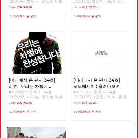
(2021.06.) □ 역사 : 경성의 재발
(2021.06.) □ 정세 : 6월의 정세
봉산 구간에서는 오기만, 함세
방선거에 대한 기본방침을 채택
년 전부터 현생인류가 지구상에
견 경성의 재발견 01 - 노동자의
정세 (2) - ‘국가의 귀환’이 가리
덕, 최서해, 이재유 그리고 전태
Date
2021.06.26
|
Date
2021.06.26
|
했습니다. 당대회는 전국의 대
살았다. 현생인류는 우리와 같은
도시, 경성 현린 복고가 대세라
고 있는 것들 김석정 2020년 시
일 열사의 흔적을 찾았다. 5월
의원들이 참석하는 당의 최고의
유전자와 신체구조를 가지고 있
고 합니다. [써니](2011), [건축학
작과 함께 번지기 시작한 코로나
말에 출발한 경계사진의 길은 얼
By
미래에서 온 편지
By
미래에서 온 편지
결기구로서, 정기 당대회의 경우
다. 수렵 채집 생활을 한 것은 머
개론](2012), [응답하라 1997]
19 바이러스는 많은 익숙한 것들
마가지 않아 여름을 맞이했다. 7
2년에 한 번 개최하며, 강령 및
리가 나빠서가 아니라 지구 온도
(2012) 등을 통해 주로 1980~90
과 좀처럼 바뀔 것 같지 않았던
월, 예정대로라면 광나루에서 한
부속강령의 제정과 개정, 당헌의
가 낮아 기후가 열악했기 때문이
년대를 겨냥하던 이른바 ‘레트로
것들을 바꾸어 놓았고, 잘 보이
강을 건너야 했지만, 폭염을 피
제정과 개정, 당의 조직진로나
다. 12,000년 전부터 기온이 올
retro’ 또는 ‘뉴트로newtro’ 경
지 않았던 것들을 보이도록 만들
하기 위해 북한산의 숲길부터 걷
주요정책 및 사업방향에 관한 결
라가면서 꾸준히 온화한 기온이
향은, [암살](2015), [덕혜옹주]
기도 했다. 또한, 리오데자네이
기로 경로를 변경했다. 가을까지
정 등을 합니다. 이날 선출된 10
유지되고 있다. 몇 가지 변화가
(2016), [미스터 션샤인](2018)
로에서의 나비의 날갯짓이 만든
북한산에서 보내고, 초겨울 다시
명의 당대회 준비위원들은 당대
일어났다. 빙하가 녹고 해수면이
등과 함께 이제는 1920~30년대
미국의 허리케인과도 같은 의외
광나루에서 한강을 건넜다. 혹한
회에서 함께 논의하고 결정할 안
상승해 지금과 같은 대륙 모양이
전후로까지 거슬러 올라가고 있
의 변화를 일으키기도 했다. 아
이 거셌던 2021년 1월, 중대재해
건을 준비하고, 전국순회토론회
생겨났다. 빙하가 녹은 물이 비
습니다. 그 결과, 50년 전은 물론
직도 미래에 대한 불확실성이 사
기업처벌법 제정을 요구하며 국
및 본행사를 기획합니다. 현재
옥한 땅, 이를테면 삼각주를 형
이고 100년 전의 의상과 소품,
라졌다고 할 수는 없지만, 분명
회 앞에서 단식투쟁을 이어가던
예정대로라면 2021년 정기당대
성했다. 농경 생활의 시작을 추
건축까지 영화 세트나 사진 스튜
지난 일년 반 정도의 시간 동안
무렵에는 여의도 샛강을 따라 한
회는 9월 11일 개최합니다. 당대
동한 것이다. 그리하여 아프리카
디오를 벗어나 골목으로, 일상으
바이러스 자체에 대한 지식은 늘
국 정치의 경계, 국회의사당 주
회가 노동당의 미래를 위한 토론
에서 태어난 현생 인류가 전세계
[미래에서 온 편지 34호]
[미래에서 온 편지 34호]
로 쏟아져 나오고 있습니다. 그
어났으며, 완전하다고 할 수는
변을 걷기도 했다. 사실 경계사
과 전국 당원들이 함께하는 축제
에 지금 같은 문명을 형성하며
리고 이 복고 경향 속에서, 과거
없지만 예방백신과 치료제들이
진의 목표는 지리적 경계를 넘어
리뷰 : 우리는 차별에
포토에세이 : 올려다보며
의 장이 되자면, 당원들의 많은
살고 있다. 우리가 사는 지금을
는 물론이고 현재를 살아냈던 사
만들어졌다. 또한, 어떤 방역체
정치적 경계를 확인하고 그 경계
■ 미래에서 온 편지 34호
■ 미래에서 온 편지 34호
찬성합니다
관심과 참여가 필요합니다. 같
신생대 제4기 가운데 충적세라
람들의 자취는 그들이 걸었던 길
계가 잘 작동하는지 아닌 지를
를 넘어서는 것이었으니, 국회
(2021.06.) □ 리뷰 : 우리는 차별
(2021.06.) □ 포토에세이 : 올려
은 날, 전국위원회는 22년 대선
고 부르는 것은 이렇게 충적 평
과 함께 지워지곤 합니다. 복고
판별할 수 있는 경험들도 쌓이기
담장이야말로 노동자 민중이 넘
에 찬성합니다 김혜리 오찬호
다보며 <작성: 이용규>
과 지선에 대한 노동당의 기본방
야가 생겨난 까닭이다. 한데 지
Date
2021.06.26
|
Date
2021.06.26
|
의 소비는, 그 시대를 이미 경험
시작했다. 그와 함께, 이 바이러
어야 할 가장 멀고 높은 경계였
<<우리는 차별에 찬성합니다>>
침도 채택했습니다. 중장기적 정
금의 온화한 기온이 산업혁명 이
한 세대에게는 향수와 그리움을,
스의 창궐이 우리의 삶에 어떤
다. 관악산에서 진달래꽃과 함
(개마고원, 2013) "이렇게 다시
By
미래에서 온 편지
By
미래에서 온 편지
세와 함께 당의 성장을 고려하면
후 급상승하고 있다. 또 이산화
그 시대를 처음 경험하는 세대에
변화를 가져올까 하는 점에 대한
께 봄을 맞이한 후 안양천과 한
내일이 되면 전 또 노오오력을
서, 사회주의 정치운동을 전국적
탄소 농도가 따라 상승하고, 온
게는 낯섦과 놀라움을 선사한다
단초들도 보이기 시작한다. 몇
강을 건너고 여름에 다시 북한산
해야 되겠죠..?" "참 미안하네
으로 확장, 지역조직을 재건하고
실효과를 만들고 있다. 산업혁명
고 하죠. 너무 빠른 속도의 변화
회에 걸쳐 이러한 단초들을 살펴
에 들어섰다. 그리고 6월 20일
요... 어떻게 세상이 이렇게까지
지역정치를 강화한다는 목표 아
시작 시기 대기중 이산화탄소 농
에 지쳐 있는 현대인들은, 이미
보고자 한다. 국가가 돌아왔다.
마침내 도봉산을 지나 출발지였
됐는지, 참..." 이 대화는 소박한
래 4대 기본방침을 채택했습니
도는 260PPM이었으나 지금은
지나간 과거를 소비하며 안정감
‘돌아옴’, ‘귀환’은 ‘사건’이다. 우
던 서울창포원에 도착했다. 서울
자유인 후지이 모임에서 <우리
다. 첫째, 2024년 총선까지 고
410PPM으로 늘어났다. 인류세,