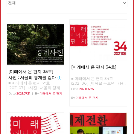
[미래에서 온 편지 34호]
[미래에서 온 편지 35호]
사진 : 서울의 경계를 걷다
(1)
■ 미래에서 온 편지 34호
■ 미래에서 온 편지 35호
(2021.06.) [제목을 누르면 내용
(2021.07.) □ 사진 : 서울의 경계
을 볼 수 있습니다.] □ 편지를 띄
Date
2021.06.26
|
를 걷다 글 : 현린 사진 : 강남욱,
우며 □ 특집 : 기후위기와 체제
Date
2021.07.31
|
By
미래에서 온 편지
김수경, 안보영, 유용현, 적야, 정
전환 □ 역사 : 경성의 재발견 □
By
미래에서 온 편지
운교, 현린 2020년 5월 24일 오
정세 : 6월의 정세 □ 사람 : 청년
후, 서울의 북쪽 경계인 도봉산
전태일 ‘정로빈’ □ 리뷰 : 우리는
아래에 노동당 문화예술위원회
차별에 찬성합니다 □ 포토에세
비트예술프로그램 '경계사진' 참
이 : 올려다보며 □ 편집후기 : 사
가자 10여 명이 모였다. 당 조직
람을 만나다 ■ 편집위원 : 김석
에서 준비한 프로그램이었지만
정, 나도원, 안보영, 이용규, 적
참가자의 3분의 1은 문화예술위
야, 현린