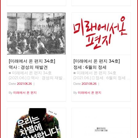
있습니다. 모든 언론의 관심이
는 개념이 있다,. 산업혁명 이후
공유한다. 여름철 폭우나 코로
거대 보수정당들의 대선 예비후
에 지구 평균 기온이 1도 정도 상
나 확산 때문에 몇 차례 쉬기도
보에 집중되고 있지만, 기성 정
승했다. 그런데 0.5도 더 상승하
했지만, 꾸준히 길을 이어갔다.
치와 언론이 외면하는 가운데에
면 임계점이 넘어가서 온난화와
완주에는 총 23회의 출사에 13
도 체제를 전환하기 위한 노동당
기후 변화가 더욱 크게 일어날
개월이 걸렸다. 서울둘레길은 산
의 전진은 속속 결집하는 새로운
수 있다는 것이다. 10만 년 전부
악마라톤 또는 트레일러닝 선수
얼굴들과 함께 계속 이어지고 있
터 기후 변화의 폭을 보면 섭씨
가 달린다면 하루 만에 완주할
습니다. 6월 12일 열린 7기 3차
평균 8~10도 정도다. 기온이 낮
수 있는 구간이다. 하지만 경계
전국위원회는, 최근에 입당 또는
을 때는 빙하기, 높을 때는 간빙
사진은 서울둘레길 만이 아니라
복당한 두 당원이 [평등한 공동
기라 하는데 지금은 간빙기보다
둘레길 주변의 문화와 역사까지
체를 위한 우리의 약속]과 [지구
도 온도가 높다. 온도 변화에서
둘러 보며 걸었고, 이 때문에 실
살리기 생활 수칙]을 낭독하면
중요한 건 변화의 속도다. 몇만
제로는 더 많은 거리를 걸었다.
[미래에서 온 편지 34호]
[미래에서 온 편지 34호]
서 시작했습니다. 이 자리에서
년 동안 변하는 것은 문제가 없
이를테면 수락산이나 불암산 구
당은, 당의 가까운 미래를 위해
다. 그러나 산업혁명 이후 200
역사 : 경성의 재발견
정세 : 6월의 정세
간에서는 산기슭 마을의 골목길
정기 당대회 준비위원회를 구성
년 동안 1도가 변했다는 것은 생
■ 미래에서 온 편지 34호
■ 미래에서 온 편지 34호
도 함께 걸었고, 망우산이나 도
했고, 2022년 대통령선거와 지
태계에 대단한 충격이다. 10만
(2021.06.) □ 역사 : 경성의 재발
(2021.06.) □ 정세 : 6월의 정세
봉산 구간에서는 오기만, 함세
방선거에 대한 기본방침을 채택
년 전부터 현생인류가 지구상에
견 경성의 재발견 01 - 노동자의
정세 (2) - ‘국가의 귀환’이 가리
덕, 최서해, 이재유 그리고 전태
Date
2021.06.26
|
Date
2021.06.26
|
했습니다. 당대회는 전국의 대
살았다. 현생인류는 우리와 같은
도시, 경성 현린 복고가 대세라
고 있는 것들 김석정 2020년 시
일 열사의 흔적을 찾았다. 5월
의원들이 참석하는 당의 최고의
유전자와 신체구조를 가지고 있
고 합니다. [써니](2011), [건축학
작과 함께 번지기 시작한 코로나
말에 출발한 경계사진의 길은 얼
By
미래에서 온 편지
By
미래에서 온 편지
결기구로서, 정기 당대회의 경우
다. 수렵 채집 생활을 한 것은 머
개론](2012), [응답하라 1997]
19 바이러스는 많은 익숙한 것들
마가지 않아 여름을 맞이했다. 7
2년에 한 번 개최하며, 강령 및
리가 나빠서가 아니라 지구 온도
(2012) 등을 통해 주로 1980~90
과 좀처럼 바뀔 것 같지 않았던
월, 예정대로라면 광나루에서 한
부속강령의 제정과 개정, 당헌의
가 낮아 기후가 열악했기 때문이
년대를 겨냥하던 이른바 ‘레트로
것들을 바꾸어 놓았고, 잘 보이
강을 건너야 했지만, 폭염을 피
제정과 개정, 당의 조직진로나
다. 12,000년 전부터 기온이 올
retro’ 또는 ‘뉴트로newtro’ 경
지 않았던 것들을 보이도록 만들
하기 위해 북한산의 숲길부터 걷
주요정책 및 사업방향에 관한 결
라가면서 꾸준히 온화한 기온이
향은, [암살](2015), [덕혜옹주]
기도 했다. 또한, 리오데자네이
기로 경로를 변경했다. 가을까지
정 등을 합니다. 이날 선출된 10
유지되고 있다. 몇 가지 변화가
(2016), [미스터 션샤인](2018)
로에서의 나비의 날갯짓이 만든
북한산에서 보내고, 초겨울 다시
명의 당대회 준비위원들은 당대
일어났다. 빙하가 녹고 해수면이
등과 함께 이제는 1920~30년대
미국의 허리케인과도 같은 의외
광나루에서 한강을 건넜다. 혹한
회에서 함께 논의하고 결정할 안
상승해 지금과 같은 대륙 모양이
전후로까지 거슬러 올라가고 있
의 변화를 일으키기도 했다. 아
이 거셌던 2021년 1월, 중대재해
건을 준비하고, 전국순회토론회
생겨났다. 빙하가 녹은 물이 비
습니다. 그 결과, 50년 전은 물론
직도 미래에 대한 불확실성이 사
기업처벌법 제정을 요구하며 국