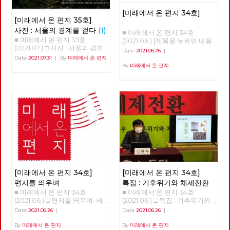
[미래에서 온 편지 34호]
[미래에서 온 편지 35호]
사진 : 서울의 경계를 걷다
(1)
■ 미래에서 온 편지 34호
■ 미래에서 온 편지 35호
(2021.06.) [제목을 누르면 내용
(2021.07.) □ 사진 : 서울의 경계
을 볼 수 있습니다.] □ 편지를 띄
Date
2021.06.26
|
를 걷다 글 : 현린 사진 : 강남욱,
우며 □ 특집 : 기후위기와 체제
Date
2021.07.31
|
By
미래에서 온 편지
김수경, 안보영, 유용현, 적야, 정
전환 □ 역사 : 경성의 재발견 □
By
미래에서 온 편지
운교, 현린 2020년 5월 24일 오
정세 : 6월의 정세 □ 사람 : 청년
후, 서울의 북쪽 경계인 도봉산
전태일 ‘정로빈’ □ 리뷰 : 우리는
아래에 노동당 문화예술위원회
차별에 찬성합니다 □ 포토에세
비트예술프로그램 '경계사진' 참
이 : 올려다보며 □ 편집후기 : 사
가자 10여 명이 모였다. 당 조직
람을 만나다 ■ 편집위원 : 김석
에서 준비한 프로그램이었지만
정, 나도원, 안보영, 이용규, 적
참가자의 3분의 1은 문화예술위
야, 현린
원회 회원은물론 당원도 아닌 시
민이었다. 경계사진은 이후 2주
마다 서울둘레길 157km를 중심
으로 서울 경계의 숲과 마을을
함께 걸으며 사진으로 기록하기
시작한다. 그리고 수락산, 불암
[미래에서 온 편지 34호]
[미래에서 온 편지 34호]
산, 망우산, 아차산, 고덕산, 일자
편지를 띄우며
특집 : 기후위기와 체제전환
산, 대모산, 구릉산, 우면산, 관악
■ 미래에서 온 편지 34호
■ 미래에서 온 편지 34호
산, 안양천, 봉산, 앵봉산, 북한산
(2021.06.) □ 편지를 띄우며 세
(2021.06.) □ 특집 : 기후위기와
을 거쳐 마침내 2021년 6월 20
상을 바꾸기 위해서는 물론이고
체제전환 기후위기와 체제전환
Date
2021.06.26
|
Date
2021.06.26
|
일 출발지이자 종착지인 도봉산
노동당의 강화와 확장을 위해서
김현우 동지 강연 정리 1.5도 티
에 이른다. 1년이 넘는 시간 동안
도 중요한 정치적 시간이 지나고
핑포인트 '1.5도 티핑포인트'라
By
미래에서 온 편지
By
미래에서 온 편지
이어진 그 길과 사람의 기록을