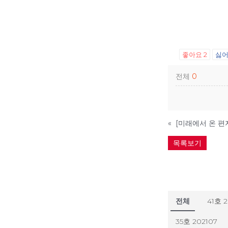
좋아요
2
싫
전체
0
«
[미래에서 온 편
목록보기
전체
41호 
35호 202107