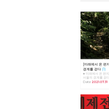
[미래에서 온 편지
경계를 걷다
(1)
■ 미래에서 온 편지 35
서울의 경계를 걷다 
김수경, 안보영, 유
Date
2021.07.31
2020년 5월 24
도봉산 아래에 노
예술프로그램 '경계
모였다. 당 조직
만 참가자의 3분의
은물론 당원도 아
이후 2주마다 서울