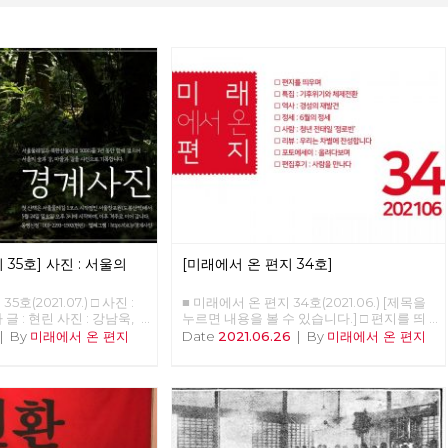
 35호] 사진 : 서울의
[미래에서 온 편지 34호]
호(2021.07.) □ 사진 :
■ 미래에서 온 편지 34호(2021.06.) [제목을
글 : 현린 사진 : 강남욱,
누르면 내용을 볼 수 있습니다.] □ 편지를 띄
용현, 적야, 정운교, 현린
우며 □ 특집 : 기후위기와 체제전환 □ 역사 :
|
By
미래에서 온 편지
Date
2021.06.26
|
By
미래에서 온 편지
일 오후, 서울의 북쪽 경계인
경성의 재발견 □ 정세 : 6월의 정세 □ 사람 :
동당 문화예술위원회 비트
청년 전태일 ‘정로빈’ □ 리뷰 : 우리는 차별에
사진' 참가자 10여 명이
찬성합니다 □ 포토에세이 : 올려다보며 □ 편
에서 준비한 프로그램이었지
집후기 : 사람을 만나다 ■ 편집위원 : 김석정,
 1은 문화예술위원회 회원
나도원, 안보영, 이용규, 적야, 현린
닌 시민이었다. 경계사진은
둘레길 157km를 중심으로