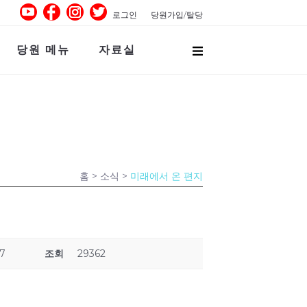
로그인
당원가입/탈당
당원 메뉴
자료실
홈
> 소식 >
미래에서 온 편지
47
조회
29362