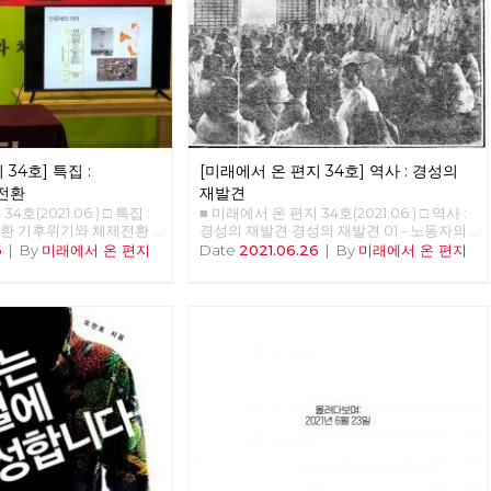
마을을 함께 걸으며 사진으
다. 그리고 수락산, 불암
, 고덕산, 일자산, 대모산,
악산, 안양천, 봉산, 앵봉
마침내 2021년 6월 20일
 도봉산에 이른다. 1년이
어진 그 길과 사람의 기록
철 폭우나 코로나 확산 때
도 했지만, 꾸준히 길을 이
34호] 특집 :
[미래에서 온 편지 34호] 역사 : 경성의
총 23회의 출사에 13개월이
길은 산악마라톤 또는 트레
전환
재발견
다면 하루 만에 완주할 수
4호(2021.06.) □ 특집 :
■ 미래에서 온 편지 34호(2021.06.) □ 역사 :
하지만 경계사진은 서울둘레
환 기후위기와 체제전환
경성의 재발견 경성의 재발견 01 - 노동자의
레길 주변의 문화와 역사까
 1.5도 티핑포인트 '1.5
도시, 경성 현린 복고가 대세라고 합니다. [써
6
|
By
미래에서 온 편지
Date
2021.06.26
|
By
미래에서 온 편지
고, 이 때문에 실제로는 더
 개념이 있다,. 산업혁명
니](2011), [건축학개론](2012), [응답하라
. 이를테면 수락산이나 불
기온이 1도 정도 상승했다.
1997](2012) 등을 통해 주로 1980~90년대를
산기슭 마을의 골목길도 함
 상승하면 임계점이 넘어가
겨냥하던 이른바 ‘레트로retro’ 또는 ‘뉴트로
이나 도봉산 구간에서는 오
변화가 더욱 크게 일어날
newtro’ 경향은, [암살](2015), [덕혜옹주]
서해, 이재유 그리고 전태일
10만 년 전부터 기후 변화
(2016), [미스터 션샤인](2018) 등과 함께 이
다. 5월 말에 출발한 경계
평균 8~10도 정도다. 기온
제는 1920~30년대 전후로까지 거슬러 올라
지 않아 여름을 맞이했다.
기, 높을 때는 간빙기라 하
가고 있습니다. 그 결과, 50년 전은 물론이고
 광나루에서 한강을 건너
보다도 온도가 높다. 온도
100년 전의 의상과 소품, 건축까지 영화 세트
 피하기 위해 북한산의 숲
 변화의 속도다. 몇만 년
나 사진 스튜디오를 벗어나 골목으로, 일상으
를 변경했다. 가을까지 북
문제가 없다. 그러나 산업
로 쏟아져 나오고 있습니다. 그리고 이 복고
초겨울 다시 광나루에서 한
동안 1도가 변했다는 것은
경향 속에서, 과거는 물론이고 현재를 살아냈
 거셌던 2021년 1월, 중대
격이다. 10만 년 전부터
던 사람들의 자취는 그들이 걸었던 길과 함께
정을 요구하며 국회 앞에
에 살았다. 현생인류는 우
지워지곤 합니다. 복고의 소비는, 그 시대를
어가던 무렵에는 여의도 샛