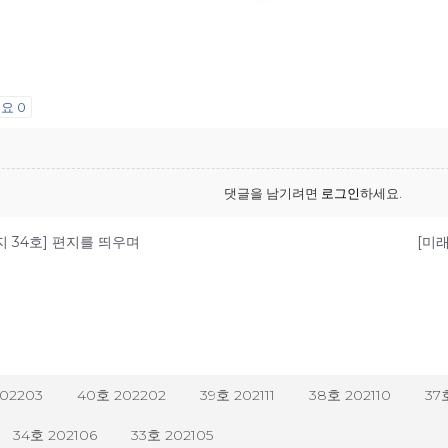
어요
0
댓글을 남기려면
로그인
하세요.
지 34호] 편지를 띄우며
[미래
202203
40호 202202
39호 202111
38호 202110
37
34호 202106
33호 202105