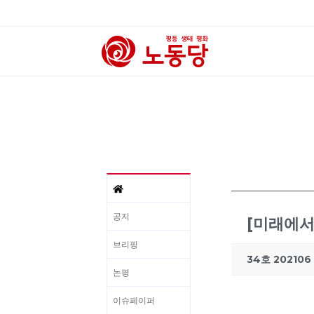
공지
[미래에서
브리핑
34호 202106
논평
이슈페이퍼