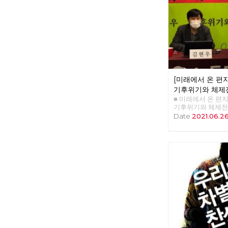
서울 경계의 숲과 
로 기록하기 시작한
산, 망우산, 아차산
구릉산, 우면산, 관
산, 북한산을 거쳐 
출발지이자 종착지인
넘는 시간 동안 이
을 공유한다. 여름
문에 몇 차례 쉬기
[미래에서 온 편지 
어갔다. 완주에는 
걸렸다. 서울둘레
기후위기와 체제
일러닝 선수가 달린
■ 미래에서 온 편지 3
있는 구간이다. 
기후위기와 체제전
길 만이 아니라 둘
김현우 동지 강연 정리
Date
2021.06.2
지 둘러 보며 걸었
도 티핑포인트'라는
많은 거리를 걸었다
이후에 지구 평균 
암산 구간에서는 
그런데 0.5도 더
께 걸었고, 망우산
서 온난화와 기후 
기만, 함세덕, 최
수 있다는 것이다. 
열사의 흔적을 찾았
의 폭을 보면 섭씨 
사진의 길은 얼마가
이 낮을 때는 빙하
7월, 예정대로라면
는데 지금은 간빙기
야 했지만, 폭염을
변화에서 중요한 건
길부터 걷기로 경로
동안 변하는 것은 
한산에서 보내고, 
혁명 이후 200년 
강을 건넜다. 혹한이
생태계에 대단한 충
재해기업처벌법 제
현생인류가 지구상
서 단식투쟁을 이