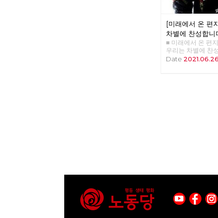
리와 같은 유전자와
강을 따라 한국 정
수렵 채집 생활을 
변을 걷기도 했다.
아니라 지구 온도가
지리적 경계를 넘
[미래에서 온 편지
문이다. 12,000
그 경계를 넘어서는
꾸준히 온화한 기온
차별에 찬성합니
야말로 노동자 민중
지 변화가 일어났다
■ 미래에서 온 편지 3
높은 경계였다. 
상승해 지금과 같은
우리는 차별에 찬성
께 봄을 맞이한 후
빙하가 녹은 물이 
우리는 차별에 찬성
Date
2021.06.2
여름에 다시 북한산
주를 형성했다. 농
2013) "이렇게 
20일 마침내 도봉
것이다. 그리하여
력을 해야 되겠죠..?
창포원에 도착했다.
인류가 전세계에 
게 세상이 이렇게까지
걸으며 사계절을 다
살고 있다. 우리가
는 소박한 자유인 
들의 휴식을 위해
가운데 충적세라고
차별에 찬성합니다>
지자체마다 둘레길 
평야가 생겨난 까닭
식 시간에 모임 구
경계사진이 걸었던
한 기온이 산업혁명
것이다. 이 책을 
23차 마지막 출사
또 이산화탄소 농도
것은 책 내용보다도
계를 벗어나, 이재
과를 만들고 있다.
동지는 몇 번이고 
추정되는 쌍문동 
중 이산화탄소 농도
고 괴상한 사회를 
를 방문했다. 자연
금은 410PPM으로
고마웠다. 늘 불
만, 지워진 시간과
텔라를 초래할 것
인 역할에서 도태
되찾을 수도 있었던
기준은 생물종의 큰
압박감에 놓여있지만
지역도, 소속된 조
이상이 사멸하는 '
말 큰 힘이 되고 있
시간과 속도에 따라
가 초래했다. 일
로의 손을 잡을 수
큼 길은 풍성해졌다
'충적세'를 넘어선
내용인지 알 것 같았
보지 못하고 건너 
다. 그 가운데 194
회 꼬락서니는 개판
앞으로 계속 채우고
되었다는 부류의 과
는 청년들은 철저하
경계사진은 이재유
에서 핵폭발 실험이
서로를 적대시한다.
8월 29일(일) 시
그 이후 지층을 조
울대와 지방대... 
는 한양도성을 따라