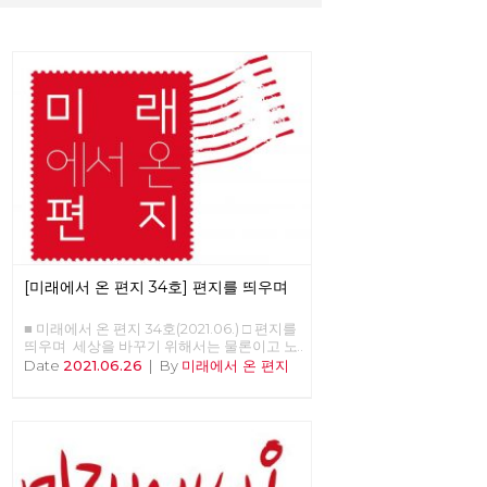
[미래에서 온 편지 34호] 편지를 띄우며
■ 미래에서 온 편지 34호(2021.06.) □ 편지를
띄우며 세상을 바꾸기 위해서는 물론이고 노
동당의 강화와 확장을 위해서도 중요한 정치
Date
2021.06.26
|
By
미래에서 온 편지
적 시간이 지나고 있습니다. 모든 언론의 관
심이 거대 보수정당들의 대선 예비후보에 집
중되고 있지만, 기성 정치와 언론이 외면하는
가운데에도 체제를 전환하기 위한 노동당의
전진은 속속 결집하는 새로운 얼굴들과 함께
계속 이어지고 있습니다. 6월 12일 열린 7기
3차 전국위원회는, 최근에 입당 또는 복당한