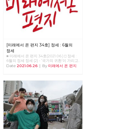
두 당원이 [평등한 공동체를 위한 우리의 약
속]과 [지구 살리기 생활 수칙]을 낭독하면서
시작했습니다. 이 자리에서 당은, 당의 가까
운 미래를 위해 정기 당대회 준비위원회를 구
성했고, 2022년 대통령선거와 지방선거에 대
한 기본방침을 채택했습니다. 당대회는 전국
의 대의원들이 참석하는 당의 최고의결기구
로서, 정기 당대회의 경우 2년에 한 번 개최하
며, 강령 및 부속강령의 제정과 개정, 당헌의
[미래에서 온 편지 34호] 정세 : 6월의
제정과 개정, 당의 조직진로나 주요정책 및
사업방향에 관한 결정 등을 합니다. 이날 선
정세
출된 10명의 당대회 준비위원들은 당대회에
■ 미래에서 온 편지 34호(2021.06.) □ 정세 :
서 함께 논의하고 결정할 안건을 준비하고,
6월의 정세 정세 (2) - ‘국가의 귀환’이 가리고
전국순회토론회 및 본행사를 기획합니다. 현
있는 것들 김석정 2020년 시작과 함께 번지
Date
2021.06.26
|
By
미래에서 온 편지
재 예정대로라면 2021년 정기당대회는 9월 11
기 시작한 코로나19 바이러스는 많은 익숙한
일 개최합니다. 당대회가 노동당의 미래를 위
것들과 좀처럼 바뀔 것 같지 않았던 것들을
한 토론과 전국 당원들이 함께하는 축제의 장
바꾸어 놓았고, 잘 보이지 않았던 것들을 보
이 되자면, 당원들의 많은 관심과 참여가 필
이도록 만들기도 했다. 또한, 리오데자네이로
요합니다. 같은 날, 전국위원회는 22년 대선
에서의 나비의 날갯짓이 만든 미국의 허리케
과 지선에 대한 노동당의 기본방침도 채택했
인과도 같은 의외의 변화를 일으키기도 했다.
습니다. 중장기적 정세와 함께 당의 성장을
아직도 미래에 대한 불확실성이 사라졌다고
고려하면서, 사회주의 정치운동을 전국적으
할 수는 없지만, 분명 지난 일년 반 정도의 시
로 확장, 지역조직을 재건하고 지역정치를 강
간 동안 바이러스 자체에 대한 지식은 늘어났
화한다는 목표 아래 4대 기본방침을 채택했
으며, 완전하다고 할 수는 없지만 예방백신과
습니다. 첫째, 2024년 총선까지 고려하여
치료제들이 만들어졌다. 또한, 어떤 방역체계
2022년 대선과 지선을 전략적으로 배치, 공
가 잘 작동하는지 아닌 지를 판별할 수 있는
약과 후보를 준비한다. 둘째, 사회주의 좌파
경험들도 쌓이기 시작했다. 그와 함께, 이 바
공동대응을 추진하며, 대선의 경우 원탁회의