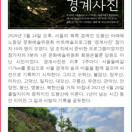
2020년 5월 24일 오후, 서울의 북쪽 경계인 도봉산 아래에
노동당 문화예술위원회 비트예술프로그램 '경계사진' 참가
자 10여 명이 모였다. 당 조직에서 준비한 프로그램이었지만
참가자의 3분의 1은 문화예술위원회 회원은물론 당원도 아
닌 시민이었다. 경계사진은 이후 2주마다 서울둘레길
157km를 중심으로 서울 경계의 숲과 마을을 함께 걸으며 사
진으로 기록하기 시작한다. 그리고 수락산, 불암산, 망우산,
아차산, 고덕산, 일자산, 대모산, 구릉산, 우면산, 관악산, 안
양천, 봉산, 앵봉산, 북한산을 거쳐 마침내 2021년 6월 20일
출발지이자 종착지인 도봉산에 이른다.
1년이 넘는 시간 동
안 이어진 그 길과 사람의 기록을 공유한다.