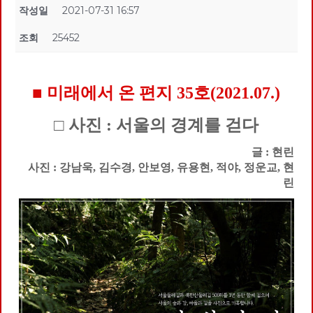
작성일
2021-07-31 16:57
조회
25452
■ 미래에서 온 편지 35호(2021.07.)
□ 사진 : 서울의 경계를 걷다
글 : 현린
사진 : 강남욱, 김수경, 안보영, 유용현, 적야, 정운교, 현
린