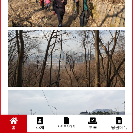
사회주의대회
홈
소개
투표
당원메뉴