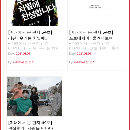
명의 당대회 준비위원들은 당대
일어났다. 빙하가 녹고 해수면이
등과 함께 이제는 1920~30년대
미국의 허리케인과도 같은 의외
광나루에서 한강을 건넜다. 혹한
회에서 함께 논의하고 결정할 안
상승해 지금과 같은 대륙 모양이
전후로까지 거슬러 올라가고 있
의 변화를 일으키기도 했다. 아
이 거셌던 2021년 1월, 중대재해
건을 준비하고, 전국순회토론회
생겨났다. 빙하가 녹은 물이 비
습니다. 그 결과, 50년 전은 물론
직도 미래에 대한 불확실성이 사
기업처벌법 제정을 요구하며 국
및 본행사를 기획합니다. 현재
옥한 땅, 이를테면 삼각주를 형
이고 100년 전의 의상과 소품,
라졌다고 할 수는 없지만, 분명
회 앞에서 단식투쟁을 이어가던
예정대로라면 2021년 정기당대
성했다. 농경 생활의 시작을 추
건축까지 영화 세트나 사진 스튜
지난 일년 반 정도의 시간 동안
무렵에는 여의도 샛강을 따라 한
회는 9월 11일 개최합니다. 당대
동한 것이다. 그리하여 아프리카
디오를 벗어나 골목으로, 일상으
바이러스 자체에 대한 지식은 늘
국 정치의 경계, 국회의사당 주
회가 노동당의 미래를 위한 토론
에서 태어난 현생 인류가 전세계
[미래에서 온 편지 34호]
[미래에서 온 편지 34호]
로 쏟아져 나오고 있습니다. 그
어났으며, 완전하다고 할 수는
변을 걷기도 했다. 사실 경계사
과 전국 당원들이 함께하는 축제
에 지금 같은 문명을 형성하며
리고 이 복고 경향 속에서, 과거
없지만 예방백신과 치료제들이
진의 목표는 지리적 경계를 넘어
리뷰 : 우리는 차별에
포토에세이 : 올려다보며
의 장이 되자면, 당원들의 많은
살고 있다. 우리가 사는 지금을
는 물론이고 현재를 살아냈던 사
만들어졌다. 또한, 어떤 방역체
정치적 경계를 확인하고 그 경계
■ 미래에서 온 편지 34호
■ 미래에서 온 편지 34호
찬성합니다
관심과 참여가 필요합니다. 같
신생대 제4기 가운데 충적세라
람들의 자취는 그들이 걸었던 길
계가 잘 작동하는지 아닌 지를
를 넘어서는 것이었으니, 국회
(2021.06.) □ 리뷰 : 우리는 차별
(2021.06.) □ 포토에세이 : 올려
은 날, 전국위원회는 22년 대선
고 부르는 것은 이렇게 충적 평
과 함께 지워지곤 합니다. 복고
판별할 수 있는 경험들도 쌓이기
담장이야말로 노동자 민중이 넘
에 찬성합니다 김혜리 오찬호
다보며 <작성: 이용규>
과 지선에 대한 노동당의 기본방
야가 생겨난 까닭이다. 한데 지
Date
2021.06.26
|
Date
2021.06.26
|
의 소비는, 그 시대를 이미 경험
시작했다. 그와 함께, 이 바이러
어야 할 가장 멀고 높은 경계였
<<우리는 차별에 찬성합니다>>
침도 채택했습니다. 중장기적 정
금의 온화한 기온이 산업혁명 이
한 세대에게는 향수와 그리움을,
스의 창궐이 우리의 삶에 어떤
다. 관악산에서 진달래꽃과 함
(개마고원, 2013) "이렇게 다시
By
미래에서 온 편지
By
미래에서 온 편지
세와 함께 당의 성장을 고려하면
후 급상승하고 있다. 또 이산화
그 시대를 처음 경험하는 세대에
변화를 가져올까 하는 점에 대한
께 봄을 맞이한 후 안양천과 한
내일이 되면 전 또 노오오력을
서, 사회주의 정치운동을 전국적
탄소 농도가 따라 상승하고, 온
게는 낯섦과 놀라움을 선사한다
단초들도 보이기 시작한다. 몇
강을 건너고 여름에 다시 북한산
해야 되겠죠..?" "참 미안하네
으로 확장, 지역조직을 재건하고
실효과를 만들고 있다. 산업혁명
고 하죠. 너무 빠른 속도의 변화
회에 걸쳐 이러한 단초들을 살펴
에 들어섰다. 그리고 6월 20일
요... 어떻게 세상이 이렇게까지
지역정치를 강화한다는 목표 아
시작 시기 대기중 이산화탄소 농
에 지쳐 있는 현대인들은, 이미
보고자 한다. 국가가 돌아왔다.
마침내 도봉산을 지나 출발지였
됐는지, 참..." 이 대화는 소박한
래 4대 기본방침을 채택했습니
도는 260PPM이었으나 지금은
지나간 과거를 소비하며 안정감
‘돌아옴’, ‘귀환’은 ‘사건’이다. 우
던 서울창포원에 도착했다. 서울
자유인 후지이 모임에서 <우리
다. 첫째, 2024년 총선까지 고
410PPM으로 늘어났다. 인류세,
을 느낀답니다. 게다가 복고 문
리가 일하기 위해 집을 나섰다가
경계의 숲과 마을을 걸으며 사계
는 차별에 찬성합니다>를 읽고
려하여 2022년 대선과 지선을
인터스텔라를 초래할 것인가 지
화의 소비는 스마트폰으로 자신
그날의 일과 후에 돌아오는 일을
절을 다 보낸 셈이다. 지역 주민
토론하던 중, 휴식 시간에 모임
전략적으로 배치, 공약과 후보를
질 시대를 나누는 기준은 생물종
의 삶을 전시하는 것이 일상화된
귀환이라고 부르지 않듯이, 귀환
들의 휴식을 위해서건 관광수익
구성원인 박수영 동지와 나눈 것
준비한다. 둘째, 사회주의 좌파
의 큰 변화다. 생물종의 95% 이
시대에 필요한 특별한 배경과 소
에는 극적인 요소가 개입한다.
을 위해서건 지자체마다 둘레길
이다. 이 책을 읽고 나서 가장 기
공동대응을 추진하며, 대선의 경
상이 사멸하는 '대멸종'은 대개
품을 마련해 줍니다. 100년 전
만약, 그날의 일과 중에 붕괴된
조성 붐이 일고 있지만, 경계사
억에 남은 것은 책 내용보다도
우 원탁회의를 통해 긍정적 논의
기온 변화가 초래했다. 일군의
경성의 ‘모던보이’나 ‘모던걸’의
다리를 건넜거나, 백화점에 들렀
진이 걸었던 공간과 시간은 달랐
위의 대화였다. 박수영 동지는
결과를 끌어내며, 제진보좌파 세
대기화학자들은 지금이 '충적
의상을 입고 ‘전차’를 타고 도착
다가 왔거나 아니면 심지어 근처
다. 23차 마지막 출사 역시 서울
몇 번이고 미안하다고 말했다.
력과 연대를 모색한다. 셋째, 모
세'를 넘어선 '인류세'라고 주장
한 ‘다방’에 앉아 ‘가베’를 마시는
도시에 출장이라도 갔어야 ‘돌아
둘레길이라는 경계를 벗어나, 이
[미래에서 온 편지 34호]
이상하고 괴상한 사회를 위로가
든 광역당부에서 지방선거 출마
하고 있다. 그 가운데 1945년 7
‘경성레트로’도 그 중 하나입니
왔음’을 이야기 할 수 있을 것이
재유 선생이 체포된 곳으로 추정
바꿀 순 없지만, 난 고마웠다. 늘
를 준비하고, 그 결과로 지방의
월 16일 인류세가 시작되었다는
편집후기 : 사람을 만나다
다. 가까운 과거로의 복고와 달
다. 그만큼, ‘국가’는 존재하였지
되는 쌍문동 야산과 전태일 열사