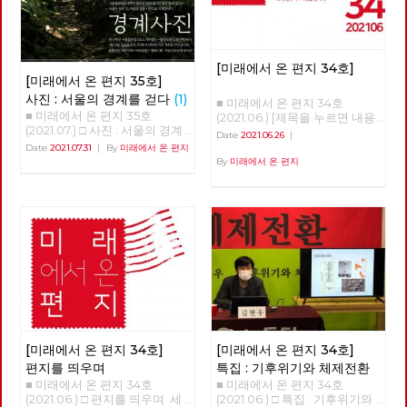
[미래에서 온 편지 34호]
[미래에서 온 편지 35호]
사진 : 서울의 경계를 걷다
(1)
■ 미래에서 온 편지 34호
■ 미래에서 온 편지 35호
(2021.06.) [제목을 누르면 내용
(2021.07.) □ 사진 : 서울의 경계
을 볼 수 있습니다.] □ 편지를 띄
Date
2021.06.26
|
를 걷다 글 : 현린 사진 : 강남욱,
우며 □ 특집 : 기후위기와 체제
Date
2021.07.31
|
By
미래에서 온 편지
김수경, 안보영, 유용현, 적야, 정
전환 □ 역사 : 경성의 재발견 □
By
미래에서 온 편지
운교, 현린 2020년 5월 24일 오
정세 : 6월의 정세 □ 사람 : 청년
후, 서울의 북쪽 경계인 도봉산
전태일 ‘정로빈’ □ 리뷰 : 우리는
아래에 노동당 문화예술위원회
차별에 찬성합니다 □ 포토에세
비트예술프로그램 '경계사진' 참
이 : 올려다보며 □ 편집후기 : 사
가자 10여 명이 모였다. 당 조직
람을 만나다 ■ 편집위원 : 김석
에서 준비한 프로그램이었지만
정, 나도원, 안보영, 이용규, 적
참가자의 3분의 1은 문화예술위
야, 현린
원회 회원은물론 당원도 아닌 시
민이었다. 경계사진은 이후 2주
마다 서울둘레길 157km를 중심
으로 서울 경계의 숲과 마을을
함께 걸으며 사진으로 기록하기
시작한다. 그리고 수락산, 불암
[미래에서 온 편지 34호]
[미래에서 온 편지 34호]
산, 망우산, 아차산, 고덕산, 일자
편지를 띄우며
특집 : 기후위기와 체제전환
산, 대모산, 구릉산, 우면산, 관악
■ 미래에서 온 편지 34호
■ 미래에서 온 편지 34호
산, 안양천, 봉산, 앵봉산, 북한산
(2021.06.) □ 편지를 띄우며 세
(2021.06.) □ 특집 : 기후위기와
을 거쳐 마침내 2021년 6월 20