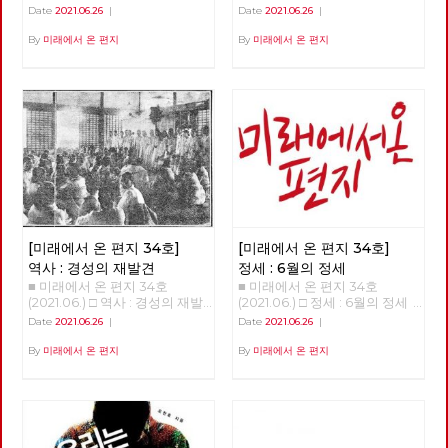
상을 바꾸기 위해서는 물론이고
체제전환 기후위기와 체제전환
Date
2021.06.26
|
Date
2021.06.26
|
일 출발지이자 종착지인 도봉산
노동당의 강화와 확장을 위해서
김현우 동지 강연 정리 1.5도 티
에 이른다. 1년이 넘는 시간 동안
도 중요한 정치적 시간이 지나고
핑포인트 '1.5도 티핑포인트'라
By
미래에서 온 편지
By
미래에서 온 편지
이어진 그 길과 사람의 기록을
있습니다. 모든 언론의 관심이
는 개념이 있다,. 산업혁명 이후
공유한다. 여름철 폭우나 코로
거대 보수정당들의 대선 예비후
에 지구 평균 기온이 1도 정도 상
나 확산 때문에 몇 차례 쉬기도
보에 집중되고 있지만, 기성 정
승했다. 그런데 0.5도 더 상승하
했지만, 꾸준히 길을 이어갔다.
치와 언론이 외면하는 가운데에
면 임계점이 넘어가서 온난화와
완주에는 총 23회의 출사에 13
도 체제를 전환하기 위한 노동당
기후 변화가 더욱 크게 일어날
개월이 걸렸다. 서울둘레길은 산
의 전진은 속속 결집하는 새로운
수 있다는 것이다. 10만 년 전부
악마라톤 또는 트레일러닝 선수
얼굴들과 함께 계속 이어지고 있
터 기후 변화의 폭을 보면 섭씨
가 달린다면 하루 만에 완주할
습니다. 6월 12일 열린 7기 3차
평균 8~10도 정도다. 기온이 낮
수 있는 구간이다. 하지만 경계
전국위원회는, 최근에 입당 또는
을 때는 빙하기, 높을 때는 간빙
사진은 서울둘레길 만이 아니라
복당한 두 당원이 [평등한 공동
기라 하는데 지금은 간빙기보다
둘레길 주변의 문화와 역사까지
체를 위한 우리의 약속]과 [지구
도 온도가 높다. 온도 변화에서
둘러 보며 걸었고, 이 때문에 실
살리기 생활 수칙]을 낭독하면
중요한 건 변화의 속도다. 몇만
제로는 더 많은 거리를 걸었다.
[미래에서 온 편지 34호]
[미래에서 온 편지 34호]
서 시작했습니다. 이 자리에서
년 동안 변하는 것은 문제가 없
이를테면 수락산이나 불암산 구
당은, 당의 가까운 미래를 위해
다. 그러나 산업혁명 이후 200
역사 : 경성의 재발견
정세 : 6월의 정세
간에서는 산기슭 마을의 골목길
정기 당대회 준비위원회를 구성
년 동안 1도가 변했다는 것은 생
■ 미래에서 온 편지 34호
■ 미래에서 온 편지 34호
도 함께 걸었고, 망우산이나 도
했고, 2022년 대통령선거와 지
태계에 대단한 충격이다. 10만
(2021.06.) □ 역사 : 경성의 재발
(2021.06.) □ 정세 : 6월의 정세
봉산 구간에서는 오기만, 함세
방선거에 대한 기본방침을 채택
년 전부터 현생인류가 지구상에
견 경성의 재발견 01 - 노동자의
정세 (2) - ‘국가의 귀환’이 가리
덕, 최서해, 이재유 그리고 전태
Date
2021.06.26
|
Date
2021.06.26
|
했습니다. 당대회는 전국의 대
살았다. 현생인류는 우리와 같은
도시, 경성 현린 복고가 대세라
고 있는 것들 김석정 2020년 시
일 열사의 흔적을 찾았다. 5월
의원들이 참석하는 당의 최고의
유전자와 신체구조를 가지고 있
고 합니다. [써니](2011), [건축학
작과 함께 번지기 시작한 코로나
말에 출발한 경계사진의 길은 얼
By
미래에서 온 편지
By
미래에서 온 편지
결기구로서, 정기 당대회의 경우
다. 수렵 채집 생활을 한 것은 머
개론](2012), [응답하라 1997]
19 바이러스는 많은 익숙한 것들
마가지 않아 여름을 맞이했다. 7
2년에 한 번 개최하며, 강령 및
리가 나빠서가 아니라 지구 온도
(2012) 등을 통해 주로 1980~90
과 좀처럼 바뀔 것 같지 않았던
월, 예정대로라면 광나루에서 한
부속강령의 제정과 개정, 당헌의
가 낮아 기후가 열악했기 때문이
년대를 겨냥하던 이른바 ‘레트로
것들을 바꾸어 놓았고, 잘 보이
강을 건너야 했지만, 폭염을 피
제정과 개정, 당의 조직진로나
다. 12,000년 전부터 기온이 올
retro’ 또는 ‘뉴트로newtro’ 경
지 않았던 것들을 보이도록 만들
하기 위해 북한산의 숲길부터 걷
주요정책 및 사업방향에 관한 결
라가면서 꾸준히 온화한 기온이
향은, [암살](2015), [덕혜옹주]
기도 했다. 또한, 리오데자네이
기로 경로를 변경했다. 가을까지
정 등을 합니다. 이날 선출된 10
유지되고 있다. 몇 가지 변화가
(2016), [미스터 션샤인](2018)
로에서의 나비의 날갯짓이 만든
북한산에서 보내고, 초겨울 다시