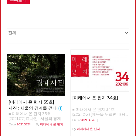
목록보기
[미래에서 온 편지 34호]
[미래에서 온 편지 35호]
사진 : 서울의 경계를 걷다
(1)
■ 미래에서 온 편지 34호
■ 미래에서 온 편지 35호
(2021.06.) [제목을 누르면 내용
(2021.07.) □ 사진 : 서울의 경계
을 볼 수 있습니다.] □ 편지를 띄
Date
2021.06.26
|
를 걷다 글 : 현린 사진 : 강남욱,
우며 □ 특집 : 기후위기와 체제
Date
2021.07.31
|
By
미래에서 온 편지
김수경, 안보영, 유용현, 적야, 정
전환 □ 역사 : 경성의 재발견 □
By
미래에서 온 편지
운교, 현린 2020년 5월 24일 오
정세 : 6월의 정세 □ 사람 : 청년