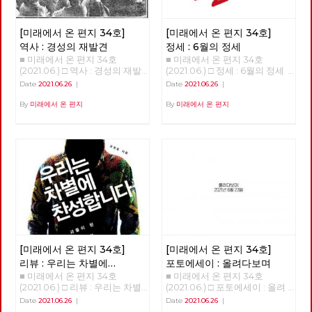
둘레길 주변의 문화와 역사까지
체를 위한 우리의 약속]과 [지구
도 온도가 높다. 온도 변화에서
둘러 보며 걸었고, 이 때문에 실
살리기 생활 수칙]을 낭독하면
중요한 건 변화의 속도다. 몇만
제로는 더 많은 거리를 걸었다.
[미래에서 온 편지 34호]
[미래에서 온 편지 34호]
서 시작했습니다. 이 자리에서
년 동안 변하는 것은 문제가 없
이를테면 수락산이나 불암산 구
당은, 당의 가까운 미래를 위해
다. 그러나 산업혁명 이후 200
역사 : 경성의 재발견
정세 : 6월의 정세
간에서는 산기슭 마을의 골목길
정기 당대회 준비위원회를 구성
년 동안 1도가 변했다는 것은 생
■ 미래에서 온 편지 34호
■ 미래에서 온 편지 34호
도 함께 걸었고, 망우산이나 도
했고, 2022년 대통령선거와 지
태계에 대단한 충격이다. 10만
(2021.06.) □ 역사 : 경성의 재발
(2021.06.) □ 정세 : 6월의 정세
봉산 구간에서는 오기만, 함세
방선거에 대한 기본방침을 채택
년 전부터 현생인류가 지구상에
견 경성의 재발견 01 - 노동자의
정세 (2) - ‘국가의 귀환’이 가리
덕, 최서해, 이재유 그리고 전태
Date
2021.06.26
|
Date
2021.06.26
|
했습니다. 당대회는 전국의 대
살았다. 현생인류는 우리와 같은
도시, 경성 현린 복고가 대세라
고 있는 것들 김석정 2020년 시
일 열사의 흔적을 찾았다. 5월
의원들이 참석하는 당의 최고의
유전자와 신체구조를 가지고 있
고 합니다. [써니](2011), [건축학
작과 함께 번지기 시작한 코로나
말에 출발한 경계사진의 길은 얼
By
미래에서 온 편지
By
미래에서 온 편지
결기구로서, 정기 당대회의 경우
다. 수렵 채집 생활을 한 것은 머
개론](2012), [응답하라 1997]
19 바이러스는 많은 익숙한 것들
마가지 않아 여름을 맞이했다. 7
2년에 한 번 개최하며, 강령 및
리가 나빠서가 아니라 지구 온도
(2012) 등을 통해 주로 1980~90
과 좀처럼 바뀔 것 같지 않았던
월, 예정대로라면 광나루에서 한
부속강령의 제정과 개정, 당헌의
가 낮아 기후가 열악했기 때문이
년대를 겨냥하던 이른바 ‘레트로
것들을 바꾸어 놓았고, 잘 보이
강을 건너야 했지만, 폭염을 피
제정과 개정, 당의 조직진로나
다. 12,000년 전부터 기온이 올
retro’ 또는 ‘뉴트로newtro’ 경
지 않았던 것들을 보이도록 만들
하기 위해 북한산의 숲길부터 걷
주요정책 및 사업방향에 관한 결
라가면서 꾸준히 온화한 기온이
향은, [암살](2015), [덕혜옹주]
기도 했다. 또한, 리오데자네이
기로 경로를 변경했다. 가을까지
정 등을 합니다. 이날 선출된 10
유지되고 있다. 몇 가지 변화가
(2016), [미스터 션샤인](2018)
로에서의 나비의 날갯짓이 만든
북한산에서 보내고, 초겨울 다시
명의 당대회 준비위원들은 당대
일어났다. 빙하가 녹고 해수면이
등과 함께 이제는 1920~30년대
미국의 허리케인과도 같은 의외
광나루에서 한강을 건넜다. 혹한
회에서 함께 논의하고 결정할 안
상승해 지금과 같은 대륙 모양이
전후로까지 거슬러 올라가고 있
의 변화를 일으키기도 했다. 아
이 거셌던 2021년 1월, 중대재해
건을 준비하고, 전국순회토론회
생겨났다. 빙하가 녹은 물이 비
습니다. 그 결과, 50년 전은 물론
직도 미래에 대한 불확실성이 사
기업처벌법 제정을 요구하며 국
및 본행사를 기획합니다. 현재
옥한 땅, 이를테면 삼각주를 형
이고 100년 전의 의상과 소품,
라졌다고 할 수는 없지만, 분명
회 앞에서 단식투쟁을 이어가던
예정대로라면 2021년 정기당대
성했다. 농경 생활의 시작을 추
건축까지 영화 세트나 사진 스튜
지난 일년 반 정도의 시간 동안
무렵에는 여의도 샛강을 따라 한
회는 9월 11일 개최합니다. 당대
동한 것이다. 그리하여 아프리카
디오를 벗어나 골목으로, 일상으
바이러스 자체에 대한 지식은 늘
국 정치의 경계, 국회의사당 주
회가 노동당의 미래를 위한 토론
에서 태어난 현생 인류가 전세계
[미래에서 온 편지 34호]
[미래에서 온 편지 34호]
로 쏟아져 나오고 있습니다. 그
어났으며, 완전하다고 할 수는
변을 걷기도 했다. 사실 경계사
과 전국 당원들이 함께하는 축제
에 지금 같은 문명을 형성하며
리고 이 복고 경향 속에서, 과거
없지만 예방백신과 치료제들이
진의 목표는 지리적 경계를 넘어
리뷰 : 우리는 차별에
포토에세이 : 올려다보며
의 장이 되자면, 당원들의 많은
살고 있다. 우리가 사는 지금을
는 물론이고 현재를 살아냈던 사
만들어졌다. 또한, 어떤 방역체
정치적 경계를 확인하고 그 경계
■ 미래에서 온 편지 34호
■ 미래에서 온 편지 34호
찬성합니다
관심과 참여가 필요합니다. 같
신생대 제4기 가운데 충적세라
람들의 자취는 그들이 걸었던 길
계가 잘 작동하는지 아닌 지를
를 넘어서는 것이었으니, 국회
(2021.06.) □ 리뷰 : 우리는 차별
(2021.06.) □ 포토에세이 : 올려
은 날, 전국위원회는 22년 대선
고 부르는 것은 이렇게 충적 평
과 함께 지워지곤 합니다. 복고
판별할 수 있는 경험들도 쌓이기
담장이야말로 노동자 민중이 넘
에 찬성합니다 김혜리 오찬호
다보며 <작성: 이용규>
과 지선에 대한 노동당의 기본방
야가 생겨난 까닭이다. 한데 지
Date
2021.06.26
|
Date
2021.06.26
|
의 소비는, 그 시대를 이미 경험
시작했다. 그와 함께, 이 바이러
어야 할 가장 멀고 높은 경계였
<<우리는 차별에 찬성합니다>>
침도 채택했습니다. 중장기적 정
금의 온화한 기온이 산업혁명 이