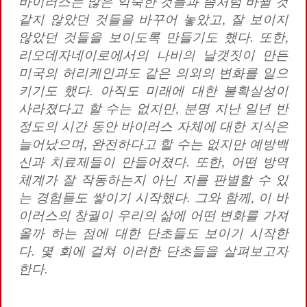
바이러스는 많은 익숙한 것들과 좀처럼 바뀔 것
같지 않았던 것들을 바꾸어 놓았고
,
잘 보이지
않았던 것들을 보이도록 만들기도 했다
.
또한
,
리오데자네이로에서의 나비의 날갯짓이 만든
미국의 허리케인과도 같은 의외의 변화를 일으
키기도 했다
.
아직도 미래에 대한 불확실성이
사라졌다고 할 수는 없지만
,
분명 지난 일년 반
정도의 시간 동안 바이러스 자체에 대한 지식은
늘어났으며
,
완전하다고 할 수는 없지만 예방백
신과 치료제들이 만들어졌다
.
또한
,
어떤 방역
체계가 잘 작동하는지 아닌 지를 판별할 수 있
는 경험들도 쌓이기 시작했다
.
그와 함께
,
이 바
이러스의 창궐이 우리의 삶에 어떤 변화를 가져
올까 하는 점에 대한 단초들도 보이기 시작한
다
.
몇 회에 걸쳐 이러한 단초들을 살펴보고자
한다
.