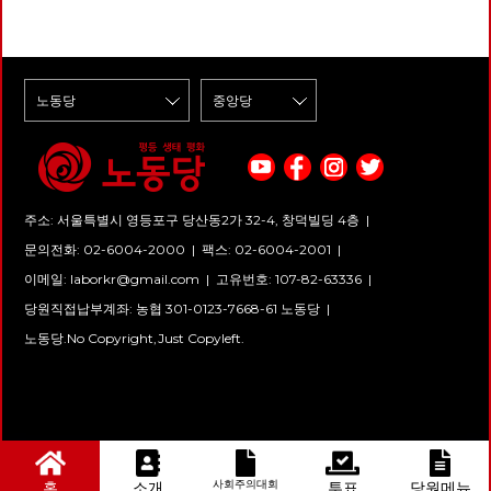
원회를 준비하고 있는 정로빈 당
오기 시작한 국제 문물의 매력과
과 각국의 독점자본들에게 이양
재유 선생의 탄생일 다음 날인 8
아니다. 더 잘게 쪼개고 쪼갠다.
여기 또 한 묶음의 미래를 모아
라 개체 수도 늘려놓고 있다. 지
원을 만났다. 작년 중대재해기업
더불어 식민지 시대라는 현실과
되고 있었다. 국제적 자본이 구
월 29일(일) 시즌2로 길을 이어
인기학과와 비인기학과, 정시와
보냅니다. 당신의 동행을 청합니
구상 포유동물의 총 무게 가운데
처벌법 제정운동을 함께 했던 학
는 모순적인 민족주의적 긍지까
축한 지구적 자본주의는 초국적
간다. 이번에는 한양도성을 따라
수시, 수시에선 지역 균형과 기
다. [미래에서 온 편지] 편집위원
인간이 차지하는 무게는 36%
생 당원이다. 4월 산업재해로 죽
지 느끼게 합니다. 그러나 경성
으로 상품과 자본이 움직일 수
북악산과 낙산, 남산과 인왕산을
회 균형... 저자는 각박하고 힘든
회
정도로 추정된다. 나머지에서
음을 맞이한 故 이선호 씨와 같
의 실제는 결코 친숙하지도 매력
있도록 세계를 연결하였고, 그렇
지나는 길로, 시즌1에 비해 자연
사회 속에서 서로의 손을 잡지
60%는 인간이 기르는 가축이
은 학교에 다니고 있다는 점에서
적이지도 않았습니다. 1920년
게 연결된 세계에서 개별 국가들
보다는 역사와 문화에 중점을 둔
못하고 이렇게 ‘적’이 된 이유가
다. 나머지 4%만이 야생 포유류
청년 노동자의 이야기를 듣고 싶
경성에는 이미 400여개의 공장
은 더 이상 주요한 행위의 주체
다. 이른바 '경성의 재발견'이다.
능력주의라고 지적한다. 새삼
의 총 무게다. 60%의 가축 중에
었다. 부슬부슬 비가 내리는 전
이 있었고 이는 10년 뒤 1300여
가 아닌 것으로 바뀌어가고 있었
경계사진은 예술과 교육, 여행과
놀랐다. “내 코가 석 자인데”, “내
는 50억 마리의 소가 있다. 인간
태일 다리에서 이동 노동자의 오
개로 늘어납니다. 일제의 토지조
다. 그런데, 코로나19 바이러스
정치를 아우르는 프로그램이다.
가 누굴 걱정해”처럼 청년들이
이 생물종을 그만큼 크게 바꿔
토바이 소리와 함께, 노동당 청
사사업으로 삶의 터전을 잃은 농
의 대확산이라는 사건이 일어나
시즌2에도 많은 분들의 동행을
서로에게 무심한 건 알았다(물
놓았고 그 과정에서 나오는 메탄
년 당원이 어떻게 세상을 바라보
민들이 일자리를 찾아 경성으로
며 국가는 할 일이 많아져, 요즘
기다린다.
론, 이건 ‘청년’만의 문제가 아닐
가스 등이 기후변화를 가속화하
고 미래를 준비하고 있는지 현장
모이기 시작하고, 이들 새로운
말로 열일하고 있다. 물론 나라
거라고 생각한다). 서로에 대한
고 있다. 이렇게 보면 '인류세'라
의 소리를 인터뷰에 담았다.
노동자 대부분은 신당동, 아현
마다 상황이 다르고, 그에 따라
주소: 서울특별시 영등포구 당산동2가 32-4, 창덕빌딩 4층 |
거리가 너무 먼 것이라 여겼다.
고 칭함이 당연하다. 그리고 인
동, 홍제동 등 도성 밖 공동묘지
개입의 정도는 다르지만 전반적
하지만, 시선조차 이렇게 날카로
류세의 가장 큰 특징과 결과는
문의전화: 02-6004-2000
|
팩스: 02-6004-2001
|
나 국유지에 토막을 짓고 삽니
으로 방역 과정의 통제, 국경의
운 줄이야.... 위에 말한 토론에
대기중 온실가스 농도의 증가로
다. 1920년 25만 여명이었던 경
통제 및 경내의 경제 활동에 대
한 친구를 초대했다. 이 친구는
인한 변화일 것이다. 그리고 다
이메일:
laborkr@gmail.com
|
고유번호: 107-82-63336 |
성 인구는 1929년에는 34만으
한 지원에서 국가가 잘 보인다.
사회 운동이란 단 한번도 가까이
시 대멸종을 불러올지 모른다.
로 늘어나는데, 대부분이 토막민
그러면, 우리에게 돌아온 국가는
당원직접납부계좌: 농협 301-0123-7668-61 노동당 |
하지 않았고, 삶의 열정도 있고
우리가 겪는 기후변화는 미증유
이었을 경성 외곽 인구가 14만이
어떤 모습으로 돌아왔을까? 가
열심히 살고자 하는 청년이다.
의 일이 될 것이다. 날씨가 온화
노동당.No Copyright,Just Copyleft.
었다고 하니, 당시 실상을 가늠
장 먼저, 우리의 국가는 정치가
모임 전날, 전화가 왔다. 책을 읽
해지는 것만이 기후 변화는 아니
할 수 있습니다. 경성 공장의 절
없이 돌아왔다. 우리가 일상에서
게 해줘서 고맙다고 했다. “아,
다. 북극권이 더워지면 시베리아
대 다수는 일본 자본 소유의, 일
보고 느낄 수 있는 국가, 그리고
진짜 고마워... 덕분에, 너무 잘
의 제트기류가 느슨해지고, 그것
본 시장을 위한 것들이었습니다.
바이러스의 확산 방지 대책들에
읽고 있다. 너무 쓰라려서 읽기
이 중위도로 내려와 서울을 춥게
공장에서는 조선인 노동자와 일
서 보이는 국가는 사실 행정적인
가 힘들지만, 진짜 너무 잘 읽고
만든다. 지구 온난화는 기후 격
본인 노동자가 함께 일했지만,
국가인 경우가 많다. 이러한 행
있다.” 취업 준비로 힘들어하던
변을 의미한다. 너무 춥거나 너
조선인 성인남성 노동자의 임금
정의 측면에서 확실히 국가는 선
이 친구는 지금은 취업했지만,
무 더운 날이 늘어나고 자연재해
은 일본인 임금의 절반이 되지
도적으로 각종 조치를 시행하고
이제는 책들을 끝까지 읽을 여유
의 예측도 불가능해진다. <설국
않았고, 조선인 성인여성 노동자
이를 이끌고 있다. 하지만, 그 바
사회주의대회
홈
소개
투표
당원메뉴
가 없어졌다. 물리적인 여유든
열차>나 <투모로우> 영화처럼