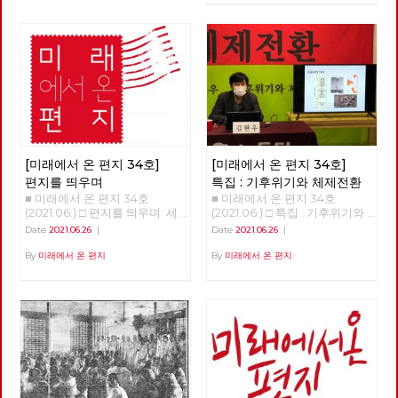
후, 서울의 북쪽 경계인 도봉산
전태일 ‘정로빈’ □ 리뷰 : 우리는
아래에 노동당 문화예술위원회
차별에 찬성합니다 □ 포토에세
비트예술프로그램 '경계사진' 참
이 : 올려다보며 □ 편집후기 : 사
가자 10여 명이 모였다. 당 조직
람을 만나다 ■ 편집위원 : 김석
에서 준비한 프로그램이었지만
정, 나도원, 안보영, 이용규, 적
참가자의 3분의 1은 문화예술위
야, 현린
원회 회원은물론 당원도 아닌 시
민이었다. 경계사진은 이후 2주
마다 서울둘레길 157km를 중심
으로 서울 경계의 숲과 마을을
함께 걸으며 사진으로 기록하기
시작한다. 그리고 수락산, 불암
[미래에서 온 편지 34호]
[미래에서 온 편지 34호]
산, 망우산, 아차산, 고덕산, 일자
편지를 띄우며
특집 : 기후위기와 체제전환
산, 대모산, 구릉산, 우면산, 관악
■ 미래에서 온 편지 34호
■ 미래에서 온 편지 34호
산, 안양천, 봉산, 앵봉산, 북한산
(2021.06.) □ 편지를 띄우며 세
(2021.06.) □ 특집 : 기후위기와
을 거쳐 마침내 2021년 6월 20
상을 바꾸기 위해서는 물론이고
체제전환 기후위기와 체제전환
Date
2021.06.26
|
Date
2021.06.26
|
일 출발지이자 종착지인 도봉산
노동당의 강화와 확장을 위해서
김현우 동지 강연 정리 1.5도 티
에 이른다. 1년이 넘는 시간 동안
도 중요한 정치적 시간이 지나고
핑포인트 '1.5도 티핑포인트'라
By
미래에서 온 편지
By
미래에서 온 편지
이어진 그 길과 사람의 기록을
있습니다. 모든 언론의 관심이
는 개념이 있다,. 산업혁명 이후
공유한다. 여름철 폭우나 코로
거대 보수정당들의 대선 예비후
에 지구 평균 기온이 1도 정도 상
나 확산 때문에 몇 차례 쉬기도
보에 집중되고 있지만, 기성 정
승했다. 그런데 0.5도 더 상승하
했지만, 꾸준히 길을 이어갔다.
치와 언론이 외면하는 가운데에
면 임계점이 넘어가서 온난화와
완주에는 총 23회의 출사에 13
도 체제를 전환하기 위한 노동당
기후 변화가 더욱 크게 일어날
개월이 걸렸다. 서울둘레길은 산
의 전진은 속속 결집하는 새로운
수 있다는 것이다. 10만 년 전부
악마라톤 또는 트레일러닝 선수
얼굴들과 함께 계속 이어지고 있
터 기후 변화의 폭을 보면 섭씨
가 달린다면 하루 만에 완주할
습니다. 6월 12일 열린 7기 3차
평균 8~10도 정도다. 기온이 낮
수 있는 구간이다. 하지만 경계
전국위원회는, 최근에 입당 또는
을 때는 빙하기, 높을 때는 간빙
사진은 서울둘레길 만이 아니라
복당한 두 당원이 [평등한 공동
기라 하는데 지금은 간빙기보다