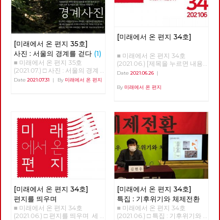
[미래에서 온 편지 34호]
[미래에서 온 편지 35호]
사진 : 서울의 경계를 걷다
(1)
■ 미래에서 온 편지 34호
■ 미래에서 온 편지 35호
(2021.06.) [제목을 누르면 내용
(2021.07.) □ 사진 : 서울의 경계
을 볼 수 있습니다.] □ 편지를 띄
Date
2021.06.26
|
를 걷다 글 : 현린 사진 : 강남욱,
우며 □ 특집 : 기후위기와 체제
Date
2021.07.31
|
By
미래에서 온 편지
김수경, 안보영, 유용현, 적야, 정
전환 □ 역사 : 경성의 재발견 □
By
미래에서 온 편지
운교, 현린 2020년 5월 24일 오
정세 : 6월의 정세 □ 사람 : 청년
후, 서울의 북쪽 경계인 도봉산
전태일 ‘정로빈’ □ 리뷰 : 우리는
아래에 노동당 문화예술위원회
차별에 찬성합니다 □ 포토에세
비트예술프로그램 '경계사진' 참
이 : 올려다보며 □ 편집후기 : 사
가자 10여 명이 모였다. 당 조직
람을 만나다 ■ 편집위원 : 김석
에서 준비한 프로그램이었지만
정, 나도원, 안보영, 이용규, 적
참가자의 3분의 1은 문화예술위
야, 현린
원회 회원은물론 당원도 아닌 시
민이었다. 경계사진은 이후 2주
마다 서울둘레길 157km를 중심
으로 서울 경계의 숲과 마을을
함께 걸으며 사진으로 기록하기
시작한다. 그리고 수락산, 불암
[미래에서 온 편지 34호]
[미래에서 온 편지 34호]
산, 망우산, 아차산, 고덕산, 일자
편지를 띄우며
특집 : 기후위기와 체제전환
산, 대모산, 구릉산, 우면산, 관악
■ 미래에서 온 편지 34호
■ 미래에서 온 편지 34호
산, 안양천, 봉산, 앵봉산, 북한산
(2021.06.) □ 편지를 띄우며 세
(2021.06.) □ 특집 : 기후위기와
을 거쳐 마침내 2021년 6월 20