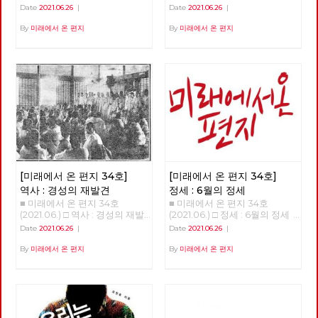
상을 바꾸기 위해서는 물론이고
체제전환 기후위기와 체제전환
Date
2021.06.26
|
Date
2021.06.26
|
일 출발지이자 종착지인 도봉산
노동당의 강화와 확장을 위해서
김현우 동지 강연 정리 1.5도 티
에 이른다. 1년이 넘는 시간 동안
도 중요한 정치적 시간이 지나고
핑포인트 '1.5도 티핑포인트'라
By
미래에서 온 편지
By
미래에서 온 편지
이어진 그 길과 사람의 기록을
있습니다. 모든 언론의 관심이
는 개념이 있다,. 산업혁명 이후
공유한다. 여름철 폭우나 코로
거대 보수정당들의 대선 예비후
에 지구 평균 기온이 1도 정도 상
나 확산 때문에 몇 차례 쉬기도
보에 집중되고 있지만, 기성 정
승했다. 그런데 0.5도 더 상승하
했지만, 꾸준히 길을 이어갔다.
치와 언론이 외면하는 가운데에
면 임계점이 넘어가서 온난화와
완주에는 총 23회의 출사에 13
도 체제를 전환하기 위한 노동당
기후 변화가 더욱 크게 일어날
개월이 걸렸다. 서울둘레길은 산
의 전진은 속속 결집하는 새로운
수 있다는 것이다. 10만 년 전부
악마라톤 또는 트레일러닝 선수
얼굴들과 함께 계속 이어지고 있
터 기후 변화의 폭을 보면 섭씨
가 달린다면 하루 만에 완주할
습니다. 6월 12일 열린 7기 3차
평균 8~10도 정도다. 기온이 낮
수 있는 구간이다. 하지만 경계
전국위원회는, 최근에 입당 또는
을 때는 빙하기, 높을 때는 간빙
사진은 서울둘레길 만이 아니라
복당한 두 당원이 [평등한 공동
기라 하는데 지금은 간빙기보다
둘레길 주변의 문화와 역사까지
체를 위한 우리의 약속]과 [지구
도 온도가 높다. 온도 변화에서
둘러 보며 걸었고, 이 때문에 실
살리기 생활 수칙]을 낭독하면
중요한 건 변화의 속도다. 몇만
제로는 더 많은 거리를 걸었다.
[미래에서 온 편지 34호]
[미래에서 온 편지 34호]
서 시작했습니다. 이 자리에서
년 동안 변하는 것은 문제가 없
이를테면 수락산이나 불암산 구
당은, 당의 가까운 미래를 위해
다. 그러나 산업혁명 이후 200
역사 : 경성의 재발견
정세 : 6월의 정세
간에서는 산기슭 마을의 골목길
정기 당대회 준비위원회를 구성
년 동안 1도가 변했다는 것은 생
■ 미래에서 온 편지 34호
■ 미래에서 온 편지 34호
도 함께 걸었고, 망우산이나 도
했고, 2022년 대통령선거와 지
태계에 대단한 충격이다. 10만
(2021.06.) □ 역사 : 경성의 재발
(2021.06.) □ 정세 : 6월의 정세
봉산 구간에서는 오기만, 함세
방선거에 대한 기본방침을 채택
년 전부터 현생인류가 지구상에
견 경성의 재발견 01 - 노동자의
정세 (2) - ‘국가의 귀환’이 가리
덕, 최서해, 이재유 그리고 전태
Date
2021.06.26
|
Date
2021.06.26
|
했습니다. 당대회는 전국의 대
살았다. 현생인류는 우리와 같은
도시, 경성 현린 복고가 대세라
고 있는 것들 김석정 2020년 시
일 열사의 흔적을 찾았다. 5월
의원들이 참석하는 당의 최고의
유전자와 신체구조를 가지고 있
고 합니다. [써니](2011), [건축학
작과 함께 번지기 시작한 코로나
말에 출발한 경계사진의 길은 얼
By
미래에서 온 편지
By
미래에서 온 편지
결기구로서, 정기 당대회의 경우
다. 수렵 채집 생활을 한 것은 머
개론](2012), [응답하라 1997]
19 바이러스는 많은 익숙한 것들
마가지 않아 여름을 맞이했다. 7
2년에 한 번 개최하며, 강령 및
리가 나빠서가 아니라 지구 온도
(2012) 등을 통해 주로 1980~90
과 좀처럼 바뀔 것 같지 않았던
월, 예정대로라면 광나루에서 한
부속강령의 제정과 개정, 당헌의
가 낮아 기후가 열악했기 때문이
년대를 겨냥하던 이른바 ‘레트로
것들을 바꾸어 놓았고, 잘 보이
강을 건너야 했지만, 폭염을 피
제정과 개정, 당의 조직진로나
다. 12,000년 전부터 기온이 올
retro’ 또는 ‘뉴트로newtro’ 경
지 않았던 것들을 보이도록 만들
하기 위해 북한산의 숲길부터 걷
주요정책 및 사업방향에 관한 결
라가면서 꾸준히 온화한 기온이
향은, [암살](2015), [덕혜옹주]
기도 했다. 또한, 리오데자네이
기로 경로를 변경했다. 가을까지
정 등을 합니다. 이날 선출된 10
유지되고 있다. 몇 가지 변화가
(2016), [미스터 션샤인](2018)
로에서의 나비의 날갯짓이 만든
북한산에서 보내고, 초겨울 다시