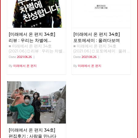
명의 당대회 준비위원들은 당대
일어났다. 빙하가 녹고 해수면이
등과 함께 이제는 1920~30년대
미국의 허리케인과도 같은 의외
광나루에서 한강을 건넜다. 혹한
회에서 함께 논의하고 결정할 안
상승해 지금과 같은 대륙 모양이
전후로까지 거슬러 올라가고 있
의 변화를 일으키기도 했다. 아
이 거셌던 2021년 1월, 중대재해
건을 준비하고, 전국순회토론회
생겨났다. 빙하가 녹은 물이 비
습니다. 그 결과, 50년 전은 물론
직도 미래에 대한 불확실성이 사
기업처벌법 제정을 요구하며 국
및 본행사를 기획합니다. 현재
옥한 땅, 이를테면 삼각주를 형
이고 100년 전의 의상과 소품,
라졌다고 할 수는 없지만, 분명
회 앞에서 단식투쟁을 이어가던
예정대로라면 2021년 정기당대
성했다. 농경 생활의 시작을 추
건축까지 영화 세트나 사진 스튜
지난 일년 반 정도의 시간 동안
무렵에는 여의도 샛강을 따라 한
회는 9월 11일 개최합니다. 당대
동한 것이다. 그리하여 아프리카
디오를 벗어나 골목으로, 일상으
바이러스 자체에 대한 지식은 늘
국 정치의 경계, 국회의사당 주
회가 노동당의 미래를 위한 토론
에서 태어난 현생 인류가 전세계
[미래에서 온 편지 34호]
[미래에서 온 편지 34호]
로 쏟아져 나오고 있습니다. 그
어났으며, 완전하다고 할 수는
변을 걷기도 했다. 사실 경계사
과 전국 당원들이 함께하는 축제
에 지금 같은 문명을 형성하며
리고 이 복고 경향 속에서, 과거
없지만 예방백신과 치료제들이
진의 목표는 지리적 경계를 넘어
리뷰 : 우리는 차별에
포토에세이 : 올려다보며
의 장이 되자면, 당원들의 많은
살고 있다. 우리가 사는 지금을
는 물론이고 현재를 살아냈던 사
만들어졌다. 또한, 어떤 방역체
정치적 경계를 확인하고 그 경계
■ 미래에서 온 편지 34호
■ 미래에서 온 편지 34호
찬성합니다
관심과 참여가 필요합니다. 같
신생대 제4기 가운데 충적세라
람들의 자취는 그들이 걸었던 길
계가 잘 작동하는지 아닌 지를
를 넘어서는 것이었으니, 국회
(2021.06.) □ 리뷰 : 우리는 차별
(2021.06.) □ 포토에세이 : 올려
은 날, 전국위원회는 22년 대선
고 부르는 것은 이렇게 충적 평
과 함께 지워지곤 합니다. 복고
판별할 수 있는 경험들도 쌓이기
담장이야말로 노동자 민중이 넘
에 찬성합니다 김혜리 오찬호
다보며 <작성: 이용규>
과 지선에 대한 노동당의 기본방
야가 생겨난 까닭이다. 한데 지
Date
2021.06.26
|
Date
2021.06.26
|
의 소비는, 그 시대를 이미 경험
시작했다. 그와 함께, 이 바이러
어야 할 가장 멀고 높은 경계였
<<우리는 차별에 찬성합니다>>
침도 채택했습니다. 중장기적 정
금의 온화한 기온이 산업혁명 이
한 세대에게는 향수와 그리움을,
스의 창궐이 우리의 삶에 어떤
다. 관악산에서 진달래꽃과 함
(개마고원, 2013) "이렇게 다시
By
미래에서 온 편지
By
미래에서 온 편지
세와 함께 당의 성장을 고려하면
후 급상승하고 있다. 또 이산화
그 시대를 처음 경험하는 세대에
변화를 가져올까 하는 점에 대한
께 봄을 맞이한 후 안양천과 한
내일이 되면 전 또 노오오력을
서, 사회주의 정치운동을 전국적
탄소 농도가 따라 상승하고, 온
게는 낯섦과 놀라움을 선사한다
단초들도 보이기 시작한다. 몇
강을 건너고 여름에 다시 북한산
해야 되겠죠..?" "참 미안하네
으로 확장, 지역조직을 재건하고
실효과를 만들고 있다. 산업혁명
고 하죠. 너무 빠른 속도의 변화
회에 걸쳐 이러한 단초들을 살펴
에 들어섰다. 그리고 6월 20일
요... 어떻게 세상이 이렇게까지
지역정치를 강화한다는 목표 아
시작 시기 대기중 이산화탄소 농
에 지쳐 있는 현대인들은, 이미
보고자 한다. 국가가 돌아왔다.
마침내 도봉산을 지나 출발지였
됐는지, 참..." 이 대화는 소박한
래 4대 기본방침을 채택했습니
도는 260PPM이었으나 지금은
지나간 과거를 소비하며 안정감
‘돌아옴’, ‘귀환’은 ‘사건’이다. 우
던 서울창포원에 도착했다. 서울
자유인 후지이 모임에서 <우리
다. 첫째, 2024년 총선까지 고
410PPM으로 늘어났다. 인류세,
을 느낀답니다. 게다가 복고 문
리가 일하기 위해 집을 나섰다가
경계의 숲과 마을을 걸으며 사계
는 차별에 찬성합니다>를 읽고
려하여 2022년 대선과 지선을
인터스텔라를 초래할 것인가 지
화의 소비는 스마트폰으로 자신
그날의 일과 후에 돌아오는 일을
절을 다 보낸 셈이다. 지역 주민
토론하던 중, 휴식 시간에 모임
전략적으로 배치, 공약과 후보를
질 시대를 나누는 기준은 생물종
의 삶을 전시하는 것이 일상화된
귀환이라고 부르지 않듯이, 귀환
들의 휴식을 위해서건 관광수익
구성원인 박수영 동지와 나눈 것
준비한다. 둘째, 사회주의 좌파
의 큰 변화다. 생물종의 95% 이
시대에 필요한 특별한 배경과 소
에는 극적인 요소가 개입한다.
을 위해서건 지자체마다 둘레길
이다. 이 책을 읽고 나서 가장 기
공동대응을 추진하며, 대선의 경
상이 사멸하는 '대멸종'은 대개
품을 마련해 줍니다. 100년 전
만약, 그날의 일과 중에 붕괴된
조성 붐이 일고 있지만, 경계사
억에 남은 것은 책 내용보다도
우 원탁회의를 통해 긍정적 논의
기온 변화가 초래했다. 일군의
경성의 ‘모던보이’나 ‘모던걸’의
다리를 건넜거나, 백화점에 들렀
진이 걸었던 공간과 시간은 달랐
위의 대화였다. 박수영 동지는
결과를 끌어내며, 제진보좌파 세
대기화학자들은 지금이 '충적
의상을 입고 ‘전차’를 타고 도착
다가 왔거나 아니면 심지어 근처
다. 23차 마지막 출사 역시 서울
몇 번이고 미안하다고 말했다.
력과 연대를 모색한다. 셋째, 모
세'를 넘어선 '인류세'라고 주장
한 ‘다방’에 앉아 ‘가베’를 마시는
도시에 출장이라도 갔어야 ‘돌아
둘레길이라는 경계를 벗어나, 이
[미래에서 온 편지 34호]
이상하고 괴상한 사회를 위로가
든 광역당부에서 지방선거 출마
하고 있다. 그 가운데 1945년 7
‘경성레트로’도 그 중 하나입니
왔음’을 이야기 할 수 있을 것이
재유 선생이 체포된 곳으로 추정
바꿀 순 없지만, 난 고마웠다. 늘
를 준비하고, 그 결과로 지방의
월 16일 인류세가 시작되었다는
편집후기 : 사람을 만나다
다. 가까운 과거로의 복고와 달
다. 그만큼, ‘국가’는 존재하였지
되는 쌍문동 야산과 전태일 열사