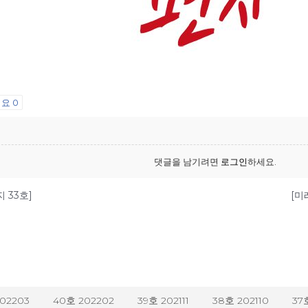
어요
0
댓글을 남기려면
로그인
하세요.
 33호]
[미
202203
40호 202202
39호 202111
38호 202110
37