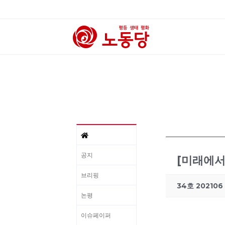
공지
[미래에서
브리핑
34호 202106
논평
이슈페이퍼