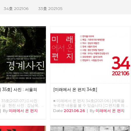
34호 202106
33호 202105
 35호] 사진 : 서울의
[미래에서 온 편지 34호]
호(2021.07.) □ 사진 :
■ 미래에서 온 편지 34호(2021.06.) [제목을
글 : 현린 사진 : 강남욱,
누르면 내용을 볼 수 있습니다.] □ 편지를 띄
용현, 적야, 정운교, 현린
우며 □ 특집 : 기후위기와 체제전환 □ 역사 :
|
By
미래에서 온 편지
Date
2021.06.26
|
By
미래에서 온 편지
일 오후, 서울의 북쪽 경계인
경성의 재발견 □ 정세 : 6월의 정세 □ 사람 :
동당 문화예술위원회 비트
청년 전태일 ‘정로빈’ □ 리뷰 : 우리는 차별에
사진' 참가자 10여 명이
찬성합니다 □ 포토에세이 : 올려다보며 □ 편
에서 준비한 프로그램이었지
집후기 : 사람을 만나다 ■ 편집위원 : 김석정,