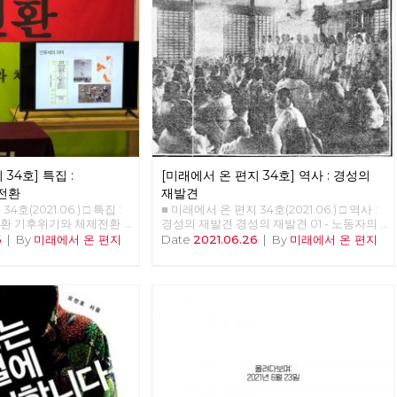
 1은 문화예술위원회 회원
나도원, 안보영, 이용규, 적야, 현린
닌 시민이었다. 경계사진은
둘레길 157km를 중심으로
마을을 함께 걸으며 사진으
다. 그리고 수락산, 불암
, 고덕산, 일자산, 대모산,
악산, 안양천, 봉산, 앵봉
마침내 2021년 6월 20일
 도봉산에 이른다. 1년이
어진 그 길과 사람의 기록
철 폭우나 코로나 확산 때
도 했지만, 꾸준히 길을 이
34호] 특집 :
[미래에서 온 편지 34호] 역사 : 경성의
총 23회의 출사에 13개월이
길은 산악마라톤 또는 트레
전환
재발견
다면 하루 만에 완주할 수
4호(2021.06.) □ 특집 :
■ 미래에서 온 편지 34호(2021.06.) □ 역사 :
하지만 경계사진은 서울둘레
환 기후위기와 체제전환
경성의 재발견 경성의 재발견 01 - 노동자의
레길 주변의 문화와 역사까
 1.5도 티핑포인트 '1.5
도시, 경성 현린 복고가 대세라고 합니다. [써
6
|
By
미래에서 온 편지
Date
2021.06.26
|
By
미래에서 온 편지
고, 이 때문에 실제로는 더
 개념이 있다,. 산업혁명
니](2011), [건축학개론](2012), [응답하라
. 이를테면 수락산이나 불
기온이 1도 정도 상승했다.
1997](2012) 등을 통해 주로 1980~90년대를
산기슭 마을의 골목길도 함
 상승하면 임계점이 넘어가
겨냥하던 이른바 ‘레트로retro’ 또는 ‘뉴트로
이나 도봉산 구간에서는 오
변화가 더욱 크게 일어날
newtro’ 경향은, [암살](2015), [덕혜옹주]
서해, 이재유 그리고 전태일
10만 년 전부터 기후 변화
(2016), [미스터 션샤인](2018) 등과 함께 이
다. 5월 말에 출발한 경계
평균 8~10도 정도다. 기온
제는 1920~30년대 전후로까지 거슬러 올라
지 않아 여름을 맞이했다.
기, 높을 때는 간빙기라 하
가고 있습니다. 그 결과, 50년 전은 물론이고
 광나루에서 한강을 건너
보다도 온도가 높다. 온도
100년 전의 의상과 소품, 건축까지 영화 세트
 피하기 위해 북한산의 숲
 변화의 속도다. 몇만 년
나 사진 스튜디오를 벗어나 골목으로, 일상으
를 변경했다. 가을까지 북
문제가 없다. 그러나 산업
로 쏟아져 나오고 있습니다. 그리고 이 복고
초겨울 다시 광나루에서 한
동안 1도가 변했다는 것은
경향 속에서, 과거는 물론이고 현재를 살아냈