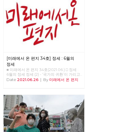
전진은 속속 결집하는 새로운 얼굴들과 함께
계속 이어지고 있습니다. 6월 12일 열린 7기
3차 전국위원회는, 최근에 입당 또는 복당한
두 당원이 [평등한 공동체를 위한 우리의 약
속]과 [지구 살리기 생활 수칙]을 낭독하면서
시작했습니다. 이 자리에서 당은, 당의 가까
운 미래를 위해 정기 당대회 준비위원회를 구
성했고, 2022년 대통령선거와 지방선거에 대
한 기본방침을 채택했습니다. 당대회는 전국
의 대의원들이 참석하는 당의 최고의결기구
로서, 정기 당대회의 경우 2년에 한 번 개최하
며, 강령 및 부속강령의 제정과 개정, 당헌의
[미래에서 온 편지 34호] 정세 : 6월의
제정과 개정, 당의 조직진로나 주요정책 및
사업방향에 관한 결정 등을 합니다. 이날 선
정세
출된 10명의 당대회 준비위원들은 당대회에
■ 미래에서 온 편지 34호(2021.06.) □ 정세 :
서 함께 논의하고 결정할 안건을 준비하고,
6월의 정세 정세 (2) - ‘국가의 귀환’이 가리고
전국순회토론회 및 본행사를 기획합니다. 현
있는 것들 김석정 2020년 시작과 함께 번지
Date
2021.06.26
|
By
미래에서 온 편지
재 예정대로라면 2021년 정기당대회는 9월 11
기 시작한 코로나19 바이러스는 많은 익숙한
일 개최합니다. 당대회가 노동당의 미래를 위
것들과 좀처럼 바뀔 것 같지 않았던 것들을
한 토론과 전국 당원들이 함께하는 축제의 장
바꾸어 놓았고, 잘 보이지 않았던 것들을 보
이 되자면, 당원들의 많은 관심과 참여가 필
이도록 만들기도 했다. 또한, 리오데자네이로
요합니다. 같은 날, 전국위원회는 22년 대선
에서의 나비의 날갯짓이 만든 미국의 허리케
과 지선에 대한 노동당의 기본방침도 채택했
인과도 같은 의외의 변화를 일으키기도 했다.
습니다. 중장기적 정세와 함께 당의 성장을
아직도 미래에 대한 불확실성이 사라졌다고
고려하면서, 사회주의 정치운동을 전국적으
할 수는 없지만, 분명 지난 일년 반 정도의 시
로 확장, 지역조직을 재건하고 지역정치를 강
간 동안 바이러스 자체에 대한 지식은 늘어났
화한다는 목표 아래 4대 기본방침을 채택했
으며, 완전하다고 할 수는 없지만 예방백신과
습니다. 첫째, 2024년 총선까지 고려하여
치료제들이 만들어졌다. 또한, 어떤 방역체계