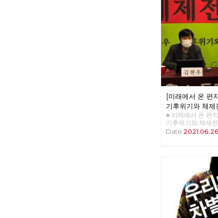
만 참가자의 3분의
은물론 당원도 아
이후 2주마다 서울
서울 경계의 숲과 
로 기록하기 시작한
산, 망우산, 아차산
구릉산, 우면산, 관
산, 북한산을 거쳐 
출발지이자 종착지인
넘는 시간 동안 이
을 공유한다. 여름
문에 몇 차례 쉬기
[미래에서 온 편지 
어갔다. 완주에는 
걸렸다. 서울둘레
기후위기와 체제
일러닝 선수가 달린
■ 미래에서 온 편지 3
있는 구간이다. 
기후위기와 체제전
길 만이 아니라 둘
김현우 동지 강연 정리
Date
2021.06.2
지 둘러 보며 걸었
도 티핑포인트'라는
많은 거리를 걸었다
이후에 지구 평균 
암산 구간에서는 
그런데 0.5도 더
께 걸었고, 망우산
서 온난화와 기후 
기만, 함세덕, 최
수 있다는 것이다. 
열사의 흔적을 찾았
의 폭을 보면 섭씨 
사진의 길은 얼마가
이 낮을 때는 빙하
7월, 예정대로라면
는데 지금은 간빙기
야 했지만, 폭염을
변화에서 중요한 건
길부터 걷기로 경로
동안 변하는 것은 
한산에서 보내고, 
혁명 이후 200년 