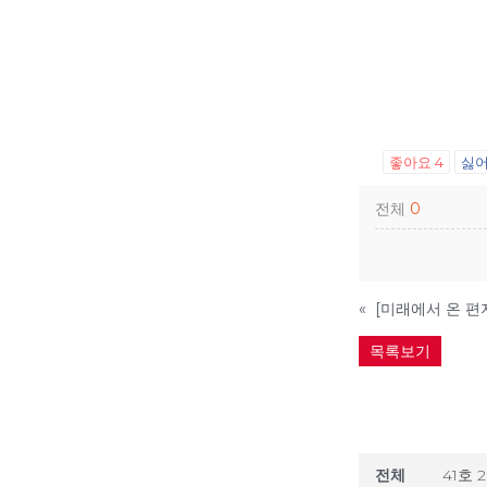
좋아요
4
싫
전체
0
«
[미래에서 온 편지
목록보기
전체
41호 