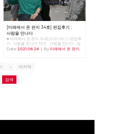
2022년 대선과 지선을 전략적으로 배치, 공
가 잘 작동하는지 아닌 지를 판별할 수 있는
약과 후보를 준비한다. 둘째, 사회주의 좌파
경험들도 쌓이기 시작했다. 그와 함께, 이 바
공동대응을 추진하며, 대선의 경우 원탁회의
이러스의 창궐이 우리의 삶에 어떤 변화를 가
를 통해 긍정적 논의결과를 끌어내며, 제진보
져올까 하는 점에 대한 단초들도 보이기 시작
좌파 세력과 연대를 모색한다. 셋째, 모든 광
한다. 몇 회에 걸쳐 이러한 단초들을 살펴보
역당부에서 지방선거 출마를 준비하고, 그 결
[미래에서 온 편지 34호] 편집후기 :
고자 한다. 국가가 돌아왔다. ‘돌아옴’, ‘귀
과로 지방의회에 재입성한다. 넷째, 세부적인
환’은 ‘사건’이다. 우리가 일하기 위해 집을 나
사람을 만나다
계획은 선거기획단에서 준비하고, 전국위원
섰다가 그날의 일과 후에 돌아오는 일을 귀환
■ 미래에서 온 편지 34호(2021.06.) □ 편집후
회에 제출한다. 당대회 준비가 시작되고 선
이라고 부르지 않듯이, 귀환에는 극적인 요소
기 : 사람을 만나다 적야 사람을 만나다. 당
거 대응이 시작되면서, 기관지 [미래에서 온
가 개입한다. 만약, 그날의 일과 중에 붕괴된
원을 만난다. “저는 노동당 당원 000입니
Date
2021.06.26
|
By
미래에서 온 편지
편지]의 역할도 커질 듯합니다. 하지만 마다
다리를 건넜거나, 백화점에 들렀다가 왔거나
다”로 시작하는 기관지 '사람'은 당원 영상 인
하지 않겠습니다. 기성정치에 매몰된 언론들
아니면 심지어 근처 도시에 출장이라도 갔어
터뷰로 진행된다. 인터뷰를 위해 인터뷰이
을 보며 허수아비 논쟁과 냉소에 힘을 쏟기보
야 ‘돌아왔음’을 이야기 할 수 있을 것이다. 그
(interviewee, 인터뷰 받는 사람)를 섭외하
다는, 작게나마 느리게나마 우리의 길을 내는
만큼, ‘국가’는 존재하였지만 부재하는 것처
10
»
마지막
고 만나는 과정에서 노동당에 다양한 활동가
것이 미래를 현실에서 실천하는 올바른 삶인
럼 느껴졌고, 행위하였지만 행위하지 않는 것
들이 많다는 것을 새삼 느낀다. 34호에서는
때문입니다. 그리고 여기 또 한 묶음의 미래
처럼 보였으나, 이제는 국가의 존재를 느낄
청소년청년위원회를 준비하고 있는 정로빈
를 모아 보냅니다. 당신의 동행을 청합니다.
검색
수 있고, 그 행위를 볼 수 있다. 이 ‘돌아옴’을
당원을 만났다. 작년 중대재해기업처벌법 제
[미래에서 온 편지] 편집위원회
추동한 ‘사건’은 물론 코로나19 바이러스의
정운동을 함께 했던 학생 당원이다. 4월 산업
대확산이다. 모두 알다시피 지난 몇 십 년 간
재해로 죽음을 맞이한 故 이선호 씨와 같은
주된 추세는 국가를 소거하는 것이었다. 주요
학교에 다니고 있다는 점에서 청년 노동자의
한 행위 주체로서의 국가가 ‘민간’에 그 권리
이야기를 듣고 싶었다. 부슬부슬 비가 내리는
와 의무를 하나 씩 넘기며, 권력은 국제적인
전태일 다리에서 이동 노동자의 오토바이 소
자본들과 각국의 독점자본들에게 이양되고
리와 함께, 노동당 청년 당원이 어떻게 세상
있었다. 국제적 자본이 구축한 지구적 자본주
을 바라보고 미래를 준비하고 있는지 현장의
의는 초국적으로 상품과 자본이 움직일 수 있
소리를 인터뷰에 담았다.
도록 세계를 연결하였고, 그렇게 연결된 세계
에서 개별 국가들은 더 이상 주요한 행위의
주체가 아닌 것으로 바뀌어가고 있었다. 그런