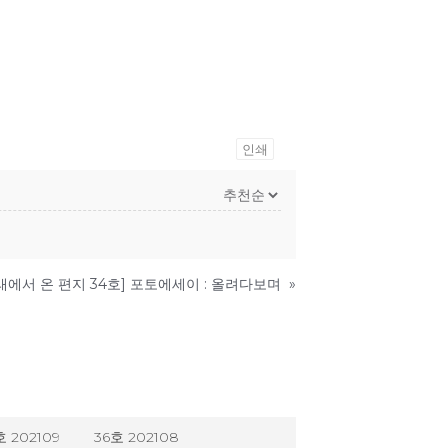
인쇄
래에서 온 편지 34호] 포토에세이 : 올려다보며
»
호 202109
36호 202108