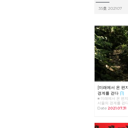
35호 202107
[미래에서 온 편지
경계를 걷다
(1)
■ 미래에서 온 편지 35
서울의 경계를 걷다 
김수경, 안보영, 유
Date
2021.07.31
2020년 5월 24
도봉산 아래에 노
예술프로그램 '경계
모였다. 당 조직