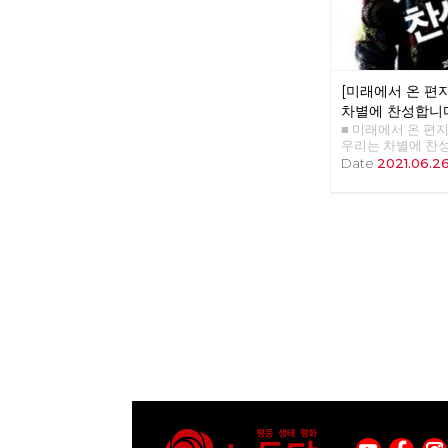
강을 건넜다. 혹한이
생태계에 대단한 충
재해기업처벌법 제
현생인류가 지구상
서 단식투쟁을 이
리와 같은 유전자와
강을 따라 한국 정
수렵 채집 생활을 
변을 걷기도 했다.
아니라 지구 온도가
지리적 경계를 넘
[미래에서 온 편지
문이다. 12,000
그 경계를 넘어서는
꾸준히 온화한 기온
차별에 찬성합니
야말로 노동자 민중
지 변화가 일어났다
■ 미래에서 온 편지 3
높은 경계였다. 
상승해 지금과 같은
우리는 차별에 찬성
께 봄을 맞이한 후
빙하가 녹은 물이 
우리는 차별에 찬성
Date
2021.06.2
여름에 다시 북한산
주를 형성했다. 농
2013) "이렇게 
20일 마침내 도봉
것이다. 그리하여
력을 해야 되겠죠..?
창포원에 도착했다.
인류가 전세계에 
게 세상이 이렇게까지
걸으며 사계절을 다
살고 있다. 우리가
는 소박한 자유인 
들의 휴식을 위해
가운데 충적세라고
차별에 찬성합니다>
지자체마다 둘레길 
평야가 생겨난 까닭
식 시간에 모임 구
경계사진이 걸었던
한 기온이 산업혁명
것이다. 이 책을 
23차 마지막 출사
또 이산화탄소 농도
것은 책 내용보다도
계를 벗어나, 이재
과를 만들고 있다.
동지는 몇 번이고 
추정되는 쌍문동 
중 이산화탄소 농도
고 괴상한 사회를 
를 방문했다. 자연
금은 410PPM으로
고마웠다. 늘 불
만, 지워진 시간과
텔라를 초래할 것
인 역할에서 도태
되찾을 수도 있었던
기준은 생물종의 큰
압박감에 놓여있지만
지역도, 소속된 조
이상이 사멸하는 '
말 큰 힘이 되고 있
시간과 속도에 따라
가 초래했다. 일
로의 손을 잡을 수
큼 길은 풍성해졌다
'충적세'를 넘어선
내용인지 알 것 같았
보지 못하고 건너 
다. 그 가운데 194
회 꼬락서니는 개판
앞으로 계속 채우고
되었다는 부류의 과